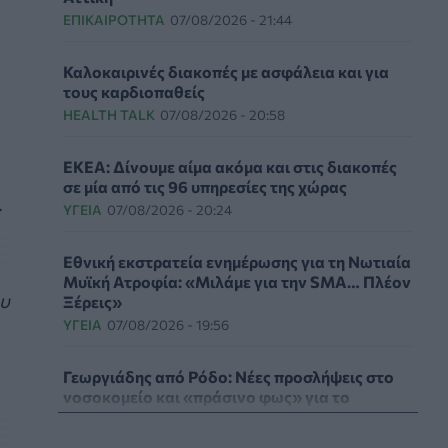
ΕΠΙΚΑΙΡΌΤΗΤΑ
07/08/2026 - 21:44
Καλοκαιρινές διακοπές με ασφάλεια και για
τους καρδιοπαθείς
HEALTH TALK
07/08/2026 - 20:58
ΕΚΕΑ: Δίνουμε αίμα ακόμα και στις διακοπές
σε μία από τις 96 υπηρεσίες της χώρας
.
ΥΓΕΊΑ
07/08/2026 - 20:24
Εθνική εκστρατεία ενημέρωσης για τη Νωτιαία
Μυϊκή Ατροφία: «Μιλάμε για την SMA… Πλέον
ου
Ξέρεις»
ΥΓΕΊΑ
07/08/2026 - 19:56
Γεωργιάδης από Ρόδο: Νέες προσλήψεις στο
νοσοκομείο και «πράσινο φως» για το
ακτινοθεραπευτικό κέντρο
ΠΟΛΙΤΙΚΉ ΥΓΕΊΑΣ
07/08/2026 - 19:12