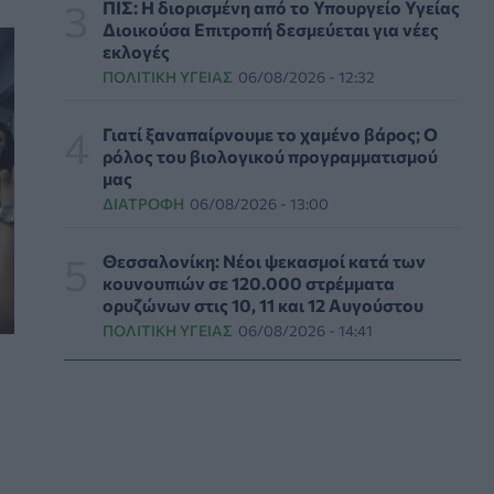
ΠΙΣ: Η διορισμένη από το Υπουργείο Υγείας
Βασιλακόπουλος για ιό Δυτικού Νείλου: Στο
Διοικούσα Επιτροπή δεσμεύεται για νέες
«κόκκινο» η Αττική – Τι πρέπει να προσέχουν
εκλογές
οι παραθεριστές
ΠΟΛΙΤΙΚΉ ΥΓΕΊΑΣ
06/08/2026 - 12:32
ΥΓΕΊΑ
07/08/2026 - 11:57
Γιατί ξαναπαίρνουμε το χαμένο βάρος; Ο
Γλοιοβλάστωμα: Νέο «παράθυρο» για πιο
ρόλος του βιολογικού προγραμματισμού
αποτελεσματική χημειοθεραπεία μετά το
μας
χειρουργείο
ΔΙΑΤΡΟΦΉ
06/08/2026 - 13:00
ΥΓΕΊΑ
07/08/2026 - 11:00
Θεσσαλονίκη: Νέοι ψεκασμοί κατά των
ΛΔ Κονγκό: Πάνω από 4.000 τα
κουνουπιών σε 120.000 στρέμματα
επιβεβαιωμένα κρούσματα Έμπολα
ορυζώνων στις 10, 11 και 12 Αυγούστου
ΥΓΕΊΑ
07/08/2026 - 10:30
ΠΟΛΙΤΙΚΉ ΥΓΕΊΑΣ
06/08/2026 - 14:41
Τεχνητή νοημοσύνη σχεδίασε για πρώτη φορά
λειτουργικούς ιούς - Oι προοπτικές και οι
κίνδυνοι
ΥΓΕΊΑ
07/08/2026 - 10:00