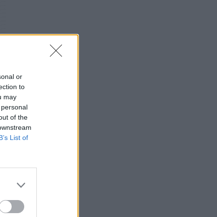
Σε κόκκινο συναγερμό για φωτιές Κρήτη,
Βόρειο Αιγαίο και Αττική το Σάββατο 8
Αυγούστου
ΕΠΙΚΑΙΡΌΤΗΤΑ
07/08/2026 - 18:37
Τι μπορεί να μας διδάξει η νέα ταινία του
sonal or
Spider-Man για την απώλεια και το πένθος
ection to
ou may
ΨΥΧΙΚΉ ΥΓΕΊΑ
07/08/2026 - 18:11
 personal
out of the
Επιπλέον πόροι 12,5 εκατ. ευρώ στις
 downstream
Περιφέρειες για την ενίσχυση της
B’s List of
βιοασφάλειας από το ΥΠΑΑΤ
ΕΠΙΚΑΙΡΌΤΗΤΑ
07/08/2026 - 17:42
Συναγερμός στις ΗΠΑ για φονικό μύκητα που
αντέχει και στα φάρμακα
ΥΓΕΊΑ
07/08/2026 - 17:17