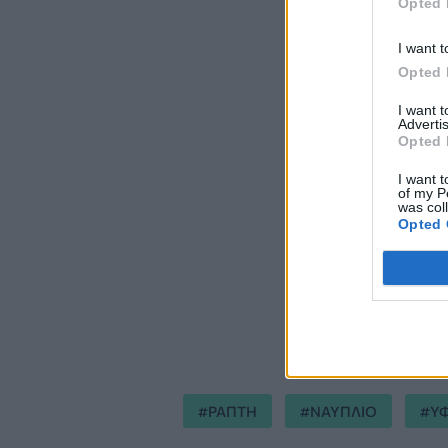
Opted 
I want t
Opted 
I want 
Advertis
Opted 
I want t
of my P
was col
Opted 
Τελευταία τροποποίη
ΡΑΠΤΗ
ΝΑΥΠΛΙΟ
Υ