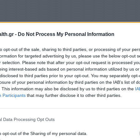
th.gr -
Do Not Process My Personal Information
to opt-out of the sale, sharing to third parties, or processing of your per
formation for targeted advertising by us, please use the below opt-out s
r selection. Please note that after your opt-out request is processed y
eing interest-based ads based on personal information utilized by us or
disclosed to third parties prior to your opt-out. You may separately opt-
losure of your personal information by third parties on the IAB’s list of
ον Ιατρικό Σύλλογο Αργολίδας, όπου συναντήθηκε
. This information may also be disclosed by us to third parties on the
IA
Participants
that may further disclose it to other third parties.
ερώθηκε για τα ζητήματα ψυχικής υγείας του
ημίας.
l Data Processing Opt Outs
o opt-out of the Sharing of my personal data.