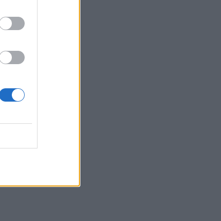
Πέθανε στα 26 της η influencer Σίντνεϊ Τάουλ
που μοιράστηκε επί τρία χρόνια τη μάχη της με
σπάνιο καρκίνο
ΕΠΙΚΑΙΡΌΤΗΤΑ
07/08/2026 - 16:41
Απώλεια βάρους: Οι τρεις παράγοντες που
κρίνουν το αποτέλεσμα σύμφωνα με ειδικό
στην παχυσαρκία
ΔΙΑΤΡΟΦΉ
07/08/2026 - 16:16
Ο ΙΣΑ συνιστά τη λήψη σχολαστικών μέτρων
ατομικής προστασίας από τον ιό του Δυτικού
Νείλου
ΥΓΕΊΑ
07/08/2026 - 15:42
Ο Δήμος Μετεώρων επενδύει στην
πρωτοβάθμια φροντίδα υγείας και την
πρόληψη
ΠΟΛΙΤΙΚΉ ΥΓΕΊΑΣ
07/08/2026 - 15:24