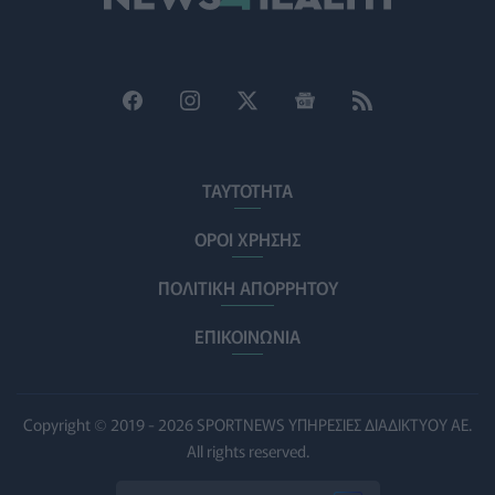
Η ΕΙΝΑΠ καταγγέλλει την αιφνιδιαστική ένταξη του
Σισμανογλείου στις πρωινές εφημερίες της Αττικής
ΠΟΛΙΤΙΚΉ ΥΓΕΊΑΣ
07/08/2026 - 14:39
Ηλεκτρικά πατίνια: 3,5 φορές μεγαλύτερος ο κίνδυνος
σοβαρής εγκεφαλικής κάκωσης
ΤΑΥΤΟΤΗΤΑ
ΥΓΕΊΑ
07/08/2026 - 14:00
ΟΡΟΙ ΧΡΗΣΗΣ
ΗΠΑ: Μεγάλη τράπεζα επενδύει 250 εκατ. δολάρια
ΠΟΛΙΤΙΚΗ ΑΠΟΡΡΗΤΟΥ
τον χρόνο για φάρμακα GLP-1 στους εργαζομένους
ΥΠΗΡΕΣΊΕΣ ΥΓΕΊΑΣ
07/08/2026 - 13:00
ΕΠΙΚΟΙΝΩΝΙΑ
Βασιλακόπουλος για ιό Δυτικού Νείλου: Στο
«κόκκινο» η Αττική – Τι πρέπει να προσέχουν οι
παραθεριστές
Copyright © 2019 - 2026 SPORTNEWS ΥΠΗΡΕΣΙΕΣ ΔΙΑΔΙΚΤΥΟΥ ΑΕ.
ΥΓΕΊΑ
07/08/2026 - 11:57
All rights reserved.