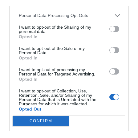
third parties.
ΠΡΟΣΩΠΙΚΟΣ ΓΙΑΤΡΟΣ
Personal Data Processing Opt Outs
I want to opt-out of the Sharing of my
personal data.
Opted In
I want to opt-out of the Sale of my
Personal Data.
Opted In
ΠΕΡΙΣΣΟΤΕΡΑ ΣΤΗΝ ΙΔΙΑ ΚΑΤΗΓΟΡΙΑ
I want to opt-out of processing my
Personal Data for Targeted Advertising.
Opted In
Ο κακός ύπνος συνδέεται με την
εμφάνιση άνοιας σύμφωνα με νέα
I want to opt-out of Collection, Use,
Retention, Sale, and/or Sharing of my
μελέτη
Personal Data that Is Unrelated with the
Purposes for which it was collected.
19 Μαϊος 2022
Opted Out
CONFIRM
Ευλογιά των πιθήκων: Η εκτίμηση
του κινδύνου σύμφωνα με τον ΠΟΥ