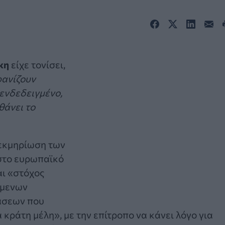
κη
είχε τονίσει,
φανίζουν
ενδεδειγμένο,
θάνει το
τεκμηρίωση των
στο ευρωπαϊκό
αι «στόχος
ύμενων
άσεων που
 κράτη μέλη», με την επίτροπο να κάνει λόγο για