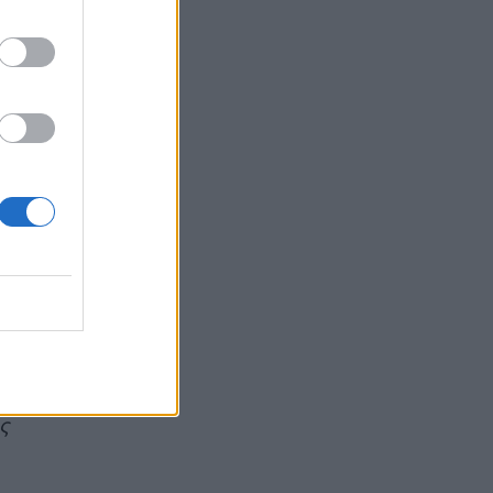
Οι πέντε λόγοι για τους οποίους η διατροφή
πρέπει να καθοδηγείται από κλινικό
διαιτολόγο
HEALTH TALK
05/08/2026 - 18:59
Ψυχοκοινωνική υποστήριξη στους
πυρόπληκτους της Δυτικής Αττικής από τον
ΕΕΣ
ΕΠΙΚΑΙΡΌΤΗΤΑ
05/08/2026 - 18:34
Νέα μελέτη: Η μοναξιά και οι επιπτώσεις της
στην γενική υγεία σε σύγκριση με την
κοινωνική απομόνωση
ΨΥΧΙΚΉ ΥΓΕΊΑ
05/08/2026 - 18:21
ς
Χαλκιδική: Εντός ορίων τα αποτελέσματα από
τις πρώτες μικροβιολογικές αναλύσεις στο
πόσιμο νερό