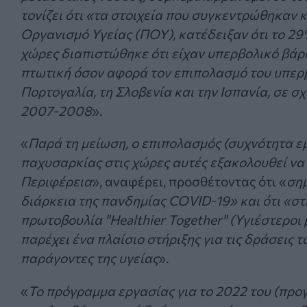
τονίζει ότι «τα στοιχεία που συγκεντρώθηκαν
Οργανισμό Υγείας (ΠΟΥ), κατέδειξαν ότι το 29
χώρες διαπιστώθηκε ότι είχαν υπερβολικό βάρο
πτωτική όσον αφορά τον επιπολασμό του υπερβο
Πορτογαλία, τη Σλοβενία και την Ισπανία, σε σ
2007-2008
».
«
Παρά τη μείωση, ο επιπολασμός (συχνότητα ε
παχυσαρκίας στις χώρες αυτές εξακολουθεί να
Περιφέρεια
», αναφέρει, προσθέτοντας ότι «
σημ
διάρκεια της πανδημίας COVID-19» και ότι «στ
πρωτοβουλία "Healthier Together" (Υγιέστεροι μ
παρέχει ένα πλαίσιο στήριξης για τις δράσεις
παράγοντες της υγείας
».
«
Το πρόγραμμα εργασίας για το 2022 του (προγ