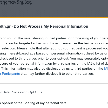
 της πανδημίας.
ς για την ανάγκη λήψης μέτρων για την ανάσχεση
th.gr -
Do Not Process My Personal Information
ιχεία από τη μελέτη «Ρέα», σύμφωνα με την οποία
και σχεδόν 4 στους 10 δεκαπεντάχρονους έχουν
to opt-out of the sale, sharing to third parties, or processing of your per
formation for targeted advertising by us, please use the below opt-out s
ειγμένο
». Μάλιστα, η παρακολούθηση των παιδιών
r selection. Please note that after your opt-out request is processed y
όμενα ποσοστά υπέρβαρου/παχυσαρκίας με 22% στα 
eing interest-based ads based on personal information utilized by us or
disclosed to third parties prior to your opt-out. You may separately opt-
losure of your personal information by third parties on the IAB’s list of
. This information may also be disclosed by us to third parties on the
IA
Participants
that may further disclose it to other third parties.
l Data Processing Opt Outs
o opt-out of the Sharing of my personal data.