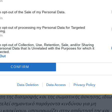
In
o opt-out of the Sale of my Personal Data.
In
to opt-out of processing my Personal Data for Targeted
ing.
ν οργανισμό και συνδέεται με προδιάθεση των
In
είας στην ενήλικη ζωή τους, όπως διαβήτη και
o opt-out of Collection, Use, Retention, Sale, and/or Sharing
ersonal Data that Is Unrelated with the Purposes for which it
σή της η κυρία Σπυράκη.
lected.
Out
χυσαρκία (2014-2020) ήταν μια πρωτοβουλία που
CONFIRM
ριξη της Επιτροπής, για την ανάσχεση της αύξησης
τα παιδιά και τους νέους έως το 2020
»,
Στέλλα Κυριακίδου
η οποία επιβεβαίωσε για μια
Data Deletion
Data Access
Privacy Policy
 την αντιμετώπιση της παιδικής παχυσαρκίας. «
Η
η της διατροφής και της σωματικής άσκησης, ιδίω
τελεί σημαντικό παράγοντα κινδύνου για μη
 καρκίνου», υπογραμμίζει στην απάντησή της και