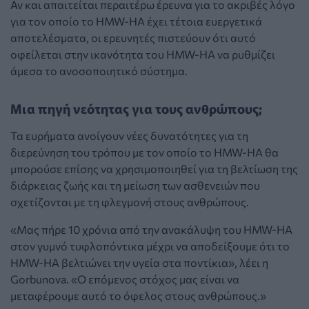
Αν και απαιτείται περαιτέρω έρευνα για το ακριβές λόγο
για τον οποίο το HMW-HA έχει τέτοια ευεργετικά
αποτελέσματα, οι ερευνητές πιστεύουν ότι αυτό
οφείλεται στην ικανότητα του HMW-HA να ρυθμίζει
άμεσα το ανοσοποιητικό σύστημα.
Μια πηγή νεότητας για τους ανθρώπους;
Τα ευρήματα ανοίγουν νέες δυνατότητες για τη
διερεύνηση του τρόπου με τον οποίο το HMW-HA θα
μπορούσε επίσης να χρησιμοποιηθεί για τη βελτίωση της
διάρκειας ζωής και τη μείωση των ασθενειών που
σχετίζονται με τη φλεγμονή στους ανθρώπους.
«Μας πήρε 10 χρόνια από την ανακάλυψη του HMW-HA
στον γυμνό τυφλοπόντικα μέχρι να αποδείξουμε ότι το
HMW-HA βελτιώνει την υγεία στα ποντίκια», λέει η
Gorbunova. «Ο επόμενος στόχος μας είναι να
μεταφέρουμε αυτό το όφελος στους ανθρώπους.»