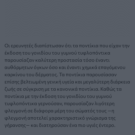
Οι ερευνητές διαπίστωσαν ότι τα ποντίκια που είχαν την
έκδοση του γονιδίου του γυμνού τυφλοπόντικα
παρουσίαζαν καλύτερη προστασία τόσο έναντι
αυθόρμητων όγκων όσο και έναντι χημικά επαγόμενου
καρκίνου του δέρματος. Τα ποντίκια παρουσίασαν
επίσης βελτιωμένη γενική υγεία και μεγαλύτερη διάρκεια
ζωής σε σύγκριση με τα κανονικά ποντίκια. Καθώς τα
ποντίκια με την έκδοση του γονιδίου του γυμνού
τυφλοπόντικα γερνούσαν, παρουσίαζαν λιγότερη
φλεγμονή σε διάφορα μέρη του σώματός τους —η
φλεγμονή αποτελεί χαρακτηριστικό γνώρισμα της
γήρανσης— και διατηρούσαν ένα πιο υγιές έντερο.