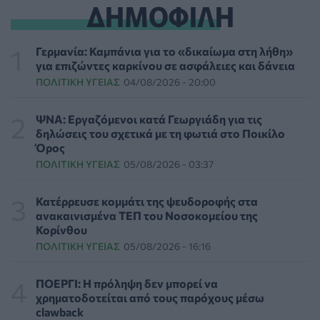
ΔΗΜΟΦΙΛΗ
ΕΠΙΚΑΙΡΌΤΗΤΑ
07/08/2026 - 16:41
Απώλεια βάρους: Οι τρεις παράγοντες που κρίνουν το
Γερμανία: Καμπάνια για το «δικαίωμα στη λήθη»
αποτέλεσμα σύμφωνα με ειδικό στην παχυσαρκία
για επιζώντες καρκίνου σε ασφάλειες και δάνεια
ΔΙΑΤΡΟΦΉ
07/08/2026 - 16:16
ΠΟΛΙΤΙΚΉ ΥΓΕΊΑΣ
04/08/2026 - 20:00
Ο ΙΣΑ συνιστά τη λήψη σχολαστικών μέτρων ατομικής
ΨΝΑ: Εργαζόμενοι κατά Γεωργιάδη για τις
προστασίας από τον ιό του Δυτικού Νείλου
δηλώσεις του σχετικά με τη φωτιά στο Ποικίλο
ΥΓΕΊΑ
07/08/2026 - 15:42
Όρος
ΠΟΛΙΤΙΚΉ ΥΓΕΊΑΣ
05/08/2026 - 03:37
Ο Δήμος Μετεώρων επενδύει στην πρωτοβάθμια
φροντίδα υγείας και την πρόληψη
Κατέρρευσε κομμάτι της ψευδοροφής στα
ΠΟΛΙΤΙΚΉ ΥΓΕΊΑΣ
07/08/2026 - 15:24
ανακαινισμένα ΤΕΠ του Νοσοκομείου της
Κορίνθου
ΠΟΛΙΤΙΚΉ ΥΓΕΊΑΣ
05/08/2026 - 16:16
Και οι μαϊμούδες έχουν κατοικίδια! Οι επιστήμονες
ρίχνουν φως στις "φιλίες" μεταξύ διαφορετικών ειδών
PET
07/08/2026 - 15:02
ΠΟΕΡΓΙ: Η πρόληψη δεν μπορεί να
χρηματοδοτείται από τους παρόχους μέσω
clawback
Η ΕΙΝΑΠ καταγγέλλει την αιφνιδιαστική ένταξη του