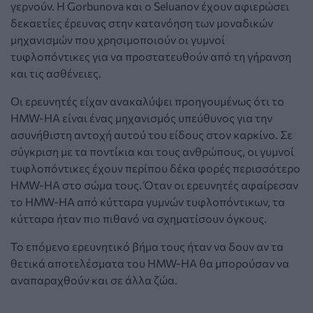
γερνούν. Η Gorbunova και ο Seluanov έχουν αφιερώσει
δεκαετίες έρευνας στην κατανόηση των μοναδικών
μηχανισμών που χρησιμοποιούν οι γυμνοί
τυφλοπόντικες για να προστατευθούν από τη γήρανση
και τις ασθένειες.
Οι ερευνητές είχαν ανακαλύψει προηγουμένως ότι το
HMW-HA είναι ένας μηχανισμός υπεύθυνος για την
ασυνήθιστη αντοχή αυτού του είδους στον καρκίνο. Σε
σύγκριση με τα ποντίκια και τους ανθρώπους, οι γυμνοί
τυφλοπόντικες έχουν περίπου δέκα φορές περισσότερο
HMW-HA στο σώμα τους. Όταν οι ερευνητές αφαίρεσαν
το HMW-HA από κύτταρα γυμνών τυφλοπόντικων, τα
κύτταρα ήταν πιο πιθανό να σχηματίσουν όγκους.
Το επόμενο ερευνητικό βήμα τους ήταν να δουν αν τα
θετικά αποτελέσματα του HMW-HA θα μπορούσαν να
αναπαραχθούν και σε άλλα ζώα.