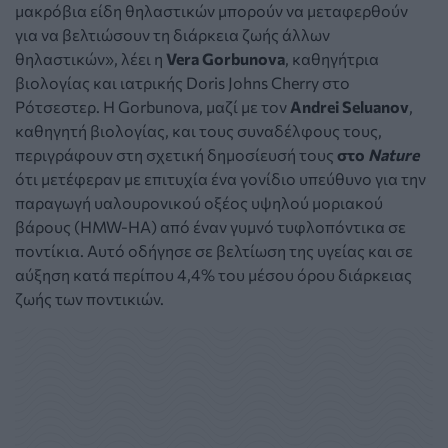
μακρόβια είδη θηλαστικών μπορούν να μεταφερθούν
για να βελτιώσουν τη διάρκεια ζωής άλλων
θηλαστικών», λέει η
Ver
a Gorbunova
, καθηγήτρια
βιολογίας και ιατρικής Doris Johns Cherry στο
Ρότσεστερ. Η Gorbunova, μαζί με τον
Andrei Seluanov
,
καθηγητή βιολογίας, και τους συναδέλφους τους,
περιγράφουν στη σχετική δημοσίευσή τους
στο
Nature
ότι μετέφεραν με επιτυχία ένα γονίδιο υπεύθυνο για την
παραγωγή υαλουρονικού οξέος υψηλού μοριακού
βάρους (HMW-HA) από έναν γυμνό τυφλοπόντικα σε
ποντίκια. Αυτό οδήγησε σε βελτίωση της υγείας και σε
αύξηση κατά περίπου 4,4% του μέσου όρου διάρκειας
ζωής των ποντικιών.