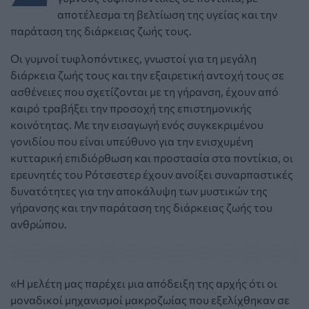
αποτέλεσμα τη βελτίωση της υγείας και την
παράταση της διάρκειας ζωής τους.
Οι γυμνοί τυφλοπόντικες, γνωστοί για τη μεγάλη
διάρκεια ζωής τους και την εξαιρετική αντοχή τους σε
ασθένειες που σχετίζονται με τη γήρανση, έχουν από
καιρό τραβήξει την προσοχή της επιστημονικής
κοινότητας. Με την εισαγωγή ενός συγκεκριμένου
γονιδίου που είναι υπεύθυνο για την ενισχυμένη
κυτταρική επιδιόρθωση και προστασία στα ποντίκια, οι
ερευνητές του Ρότσεστερ έχουν ανοίξει συναρπαστικές
δυνατότητες για την αποκάλυψη των μυστικών της
γήρανσης και την παράταση της διάρκειας ζωής του
ανθρώπου.
«Η μελέτη μας παρέχει μια απόδειξη της αρχής ότι οι
μοναδικοί μηχανισμοί μακροζωίας που εξελίχθηκαν σε