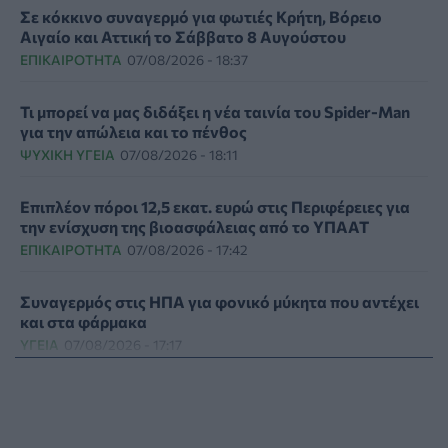
Σε κόκκινο συναγερμό για φωτιές Κρήτη, Βόρειο
Αιγαίο και Αττική το Σάββατο 8 Αυγούστου
ΕΠΙΚΑΙΡΌΤΗΤΑ
07/08/2026 - 18:37
Τι μπορεί να μας διδάξει η νέα ταινία του Spider-Man
για την απώλεια και το πένθος
ΨΥΧΙΚΉ ΥΓΕΊΑ
07/08/2026 - 18:11
Επιπλέον πόροι 12,5 εκατ. ευρώ στις Περιφέρειες για
την ενίσχυση της βιοασφάλειας από το ΥΠΑΑΤ
ΕΠΙΚΑΙΡΌΤΗΤΑ
07/08/2026 - 17:42
Συναγερμός στις ΗΠΑ για φονικό μύκητα που αντέχει
και στα φάρμακα
ΥΓΕΊΑ
07/08/2026 - 17:17
Πέθανε στα 26 της η influencer Σίντνεϊ Τάουλ που
μοιράστηκε επί τρία χρόνια τη μάχη της με σπάνιο
καρκίνο