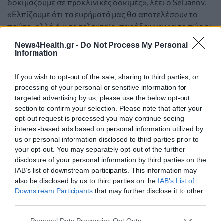
δοκιμάζουμε σε προκλινικές δοκιμές», λέει ο Seluanov.
«Ελπίζουμε ότι τα ευρήματά μας θα αποτελέσουν το
πρώτο, αλλά όχι το τελευταίο, παράδειγμα για το πώς οι
προσαρμογές μακροζωίας από ένα μακρόβιο είδος
News4Health.gr -
Do Not Process My Personal
μπορούν να προσαρμοστούν ώστε να ωφελήσουν τη
Information
μακροζωία και την υγεία του ανθρώπου».
If you wish to opt-out of the sale, sharing to third parties, or
Πηγή: University of Rochester
processing of your personal or sensitive information for
targeted advertising by us, please use the below opt-out
section to confirm your selection. Please note that after your
opt-out request is processed you may continue seeing
interest-based ads based on personal information utilized by
us or personal information disclosed to third parties prior to
your opt-out. You may separately opt-out of the further
disclosure of your personal information by third parties on the
IAB’s list of downstream participants. This information may
also be disclosed by us to third parties on the
IAB’s List of
Downstream Participants
that may further disclose it to other
third parties.
Personal Data Processing Opt Outs