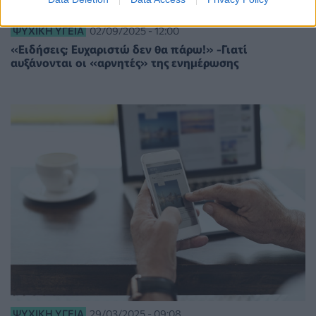
ΨΥΧΙΚΉ ΥΓΕΊΑ
02/09/2025 - 12:00
«Ειδήσεις; Ευχαριστώ δεν θα πάρω!» -Γιατί
αυξάνονται οι «αρνητές» της ενημέρωσης
ΨΥΧΙΚΉ ΥΓΕΊΑ
29/03/2025 - 09:08