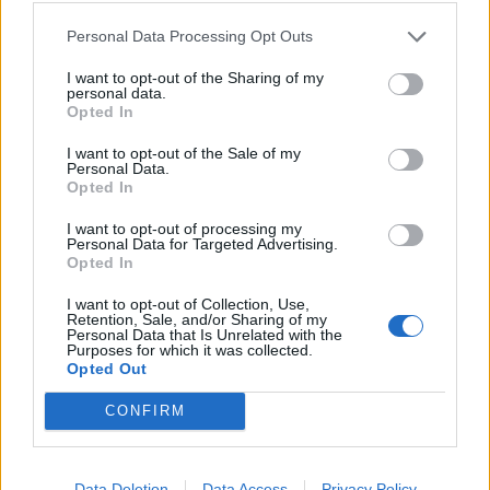
Personal Data Processing Opt Outs
I want to opt-out of the Sharing of my
personal data.
ΨΥΧΙΚΉ ΥΓΕΊΑ
02/03/2026 - 18:18
Opted In
Πώς μπορούμε να προστατεύσουμε την ψυχική μας
υγεία από τις κακές ειδήσεις
I want to opt-out of the Sale of my
Personal Data.
Opted In
I want to opt-out of processing my
Personal Data for Targeted Advertising.
Opted In
I want to opt-out of Collection, Use,
Retention, Sale, and/or Sharing of my
Personal Data that Is Unrelated with the
Purposes for which it was collected.
Opted Out
CONFIRM
Data Deletion
Data Access
Privacy Policy