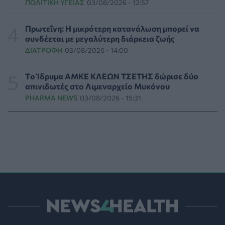
ΠΟΛΙΤΙΚΉ ΥΓΕΊΑΣ
03/08/2026 - 12:57
Νέα μελέτη: Η μοναξιά και οι επιπτώσεις της στην
Πρωτεΐνη: Η μικρότερη κατανάλωση μπορεί να
γενική υγεία σε σύγκριση με την κοινωνική
συνδέεται με μεγαλύτερη διάρκεια ζωής
απομόνωση
ΔΙΑΤΡΟΦΉ
03/08/2026 - 14:00
ΨΥΧΙΚΉ ΥΓΕΊΑ
05/08/2026 - 18:21
Tο Ίδρυμα ΑΜΚΕ ΚΛΕΩΝ ΤΣΕΤΗΣ δώρισε δύο
Χαλκιδική: Εντός ορίων τα αποτελέσματα από τις
απινιδωτές στο Λιμεναρχείο Μυκόνου
πρώτες μικροβιολογικές αναλύσεις στο πόσιμο νερό
PHARMA NEWS
03/08/2026 - 15:31
ΕΠΙΚΑΙΡΌΤΗΤΑ
05/08/2026 - 17:39
Χαμηλά τα ποσοστά αποκλειστικού θηλασμού μέχρι
τον 6ο μήνα στην Ελλάδα
ΥΓΕΊΑ
05/08/2026 - 17:14
ΠΟΕΡΓΙ: Η πρόληψη δεν μπορεί να χρηματοδοτείται
από τους παρόχους μέσω clawback
ΠΟΛΙΤΙΚΉ ΥΓΕΊΑΣ
05/08/2026 - 16:46