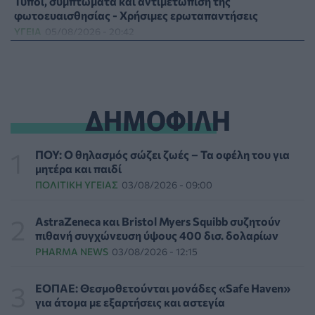
Τύποι, συμπτώματα και αντιμετώπιση της
φωτοευαισθησίας - Χρήσιμες ερωταπαντήσεις
ΥΓΕΊΑ
05/08/2026 - 20:42
WWF Ελλάς: Περισσότερα από 180.000 στρέμματα
δάσους κάηκαν σε λίγες μόνο μέρες
ΕΠΙΚΑΙΡΌΤΗΤΑ
05/08/2026 - 20:16
ΔΗΜΟΦΙΛΗ
Γεωργιάδης: «Αλλάζει ο υγειονομικός χάρτης των
διακομιδών στη Στερεά Ελλάδα με τα νέα
ΠΟΥ: Ο θηλασμός σώζει ζωές – Τα οφέλη του για
ασθενοφόρα»
μητέρα και παιδί
ΠΟΛΙΤΙΚΉ ΥΓΕΊΑΣ
05/08/2026 - 19:49
ΠΟΛΙΤΙΚΉ ΥΓΕΊΑΣ
03/08/2026 - 09:00
Οι πέντε λόγοι για τους οποίους η διατροφή πρέπει να
AstraZeneca και Bristol Myers Squibb συζητούν
καθοδηγείται από κλινικό διαιτολόγο
πιθανή συγχώνευση ύψους 400 δισ. δολαρίων
HEALTH TALK
05/08/2026 - 18:59
PHARMA NEWS
03/08/2026 - 12:15
Ψυχοκοινωνική υποστήριξη στους πυρόπληκτους της
ΕΟΠΑΕ: Θεσμοθετούνται μονάδες «Safe Haven»
Δυτικής Αττικής από τον ΕΕΣ
για άτομα με εξαρτήσεις και αστεγία
ΕΠΙΚΑΙΡΌΤΗΤΑ
05/08/2026 - 18:34