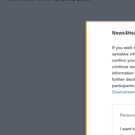
News4Heal
If you wish 
sensitive in
confirm you
continue se
information 
further disc
participants
Downstream 
Persona
I want t