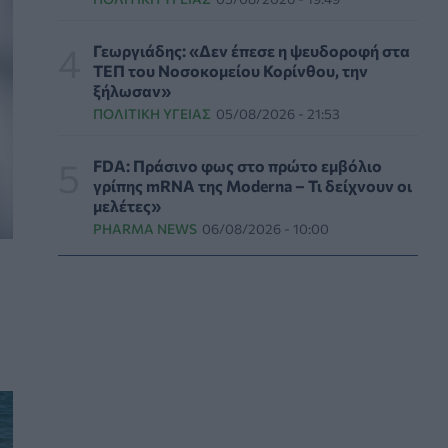
«κόκκινο» η Αττική – Τι πρέπει να προσέχουν
οι παραθεριστές
Γεωργιάδης: «Δεν έπεσε η ψευδοροφή στα
ΥΓΕΊΑ
07/08/2026 - 11:57
ΤΕΠ του Νοσοκομείου Κορίνθου, την
ξήλωσαν»
Γλοιοβλάστωμα: Νέο «παράθυρο» για πιο
ΠΟΛΙΤΙΚΉ ΥΓΕΊΑΣ
05/08/2026 - 21:53
αποτελεσματική χημειοθεραπεία μετά το
χειρουργείο
FDA: Πράσινο φως στο πρώτο εμβόλιο
ΥΓΕΊΑ
07/08/2026 - 11:00
γρίπης mRNA της Moderna – Τι δείχνουν οι
μελέτες»
ΛΔ Κονγκό: Πάνω από 4.000 τα
PHARMA NEWS
06/08/2026 - 10:00
επιβεβαιωμένα κρούσματα Έμπολα
ΥΓΕΊΑ
07/08/2026 - 10:30
Τεχνητή νοημοσύνη σχεδίασε για πρώτη φορά
λειτουργικούς ιούς - Oι προοπτικές και οι
κίνδυνοι
ΥΓΕΊΑ
07/08/2026 - 10:00
Αποστολή e-mail από το Υπουργείο Υγείας για