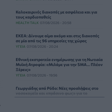
Καλοκαιρινές διακοπές με ασφάλεια και για
τους καρδιοπαθείς
HEALTH TALK
07/08/2026 - 20:58
ΕΚΕΑ: Δίνουμε αίμα ακόμα και στις διακοπές
σε μία από τις 96 υπηρεσίες της χώρας
ΥΓΕΊΑ
07/08/2026 - 20:24
Εθνική εκστρατεία ενημέρωσης για τη Νωτιαία
Μυϊκή Ατροφία: «Μιλάμε για την SMA… Πλέον
Ξέρεις»
ΥΓΕΊΑ
07/08/2026 - 19:56
Γεωργιάδης από Ρόδο: Νέες προσλήψεις στο
νοσοκομείο και «πράσινο φως» για το
ακτινοθεραπευτικό κέντρο
,
ΠΟΛΙΤΙΚΉ ΥΓΕΊΑΣ
07/08/2026 - 19:12