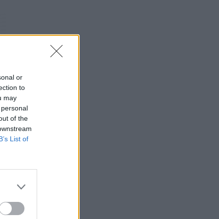
Σε κόκκινο συναγερμό για φωτιές Κρήτη,
Βόρειο Αιγαίο και Αττική το Σάββατο 8
Αυγούστου
ΕΠΙΚΑΙΡΌΤΗΤΑ
07/08/2026 - 18:37
Τι μπορεί να μας διδάξει η νέα ταινία του
Spider-Man για την απώλεια και το πένθος
sonal or
ΨΥΧΙΚΉ ΥΓΕΊΑ
07/08/2026 - 18:11
ection to
ou may
 personal
Επιπλέον πόροι 12,5 εκατ. ευρώ στις
out of the
Περιφέρειες για την ενίσχυση της
 downstream
βιοασφάλειας από το ΥΠΑΑΤ
B’s List of
ΕΠΙΚΑΙΡΌΤΗΤΑ
07/08/2026 - 17:42
Συναγερμός στις ΗΠΑ για φονικό μύκητα που
αντέχει και στα φάρμακα
ΥΓΕΊΑ
07/08/2026 - 17:17
Πέθανε στα 26 της η influencer Σίντνεϊ Τάουλ