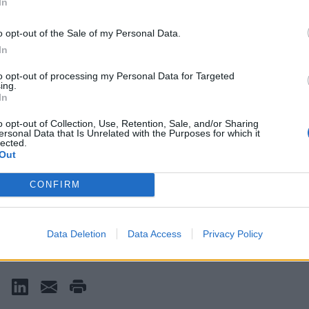
In
o opt-out of the Sale of my Personal Data.
In
to opt-out of processing my Personal Data for Targeted
ing.
In
o opt-out of Collection, Use, Retention, Sale, and/or Sharing
ersonal Data that Is Unrelated with the Purposes for which it
lected.
Out
ση στις 11/10/2021 - 19:38
CONFIRM
Data Deletion
Data Access
Privacy Policy
ΡΚΟΥΜΑΝΕΑΣ
ΕΟΔΥ