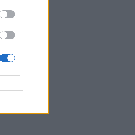
που μοιράστηκε επί τρία χρόνια τη μάχη της με
σπάνιο καρκίνο
ΕΠΙΚΑΙΡΌΤΗΤΑ
07/08/2026 - 16:41
Απώλεια βάρους: Οι τρεις παράγοντες που
κρίνουν το αποτέλεσμα σύμφωνα με ειδικό
στην παχυσαρκία
ΔΙΑΤΡΟΦΉ
07/08/2026 - 16:16
Ο ΙΣΑ συνιστά τη λήψη σχολαστικών μέτρων
ατομικής προστασίας από τον ιό του Δυτικού
Νείλου
ΥΓΕΊΑ
07/08/2026 - 15:42
Ο Δήμος Μετεώρων επενδύει στην
πρωτοβάθμια φροντίδα υγείας και την
πρόληψη
ΠΟΛΙΤΙΚΉ ΥΓΕΊΑΣ
07/08/2026 - 15:24