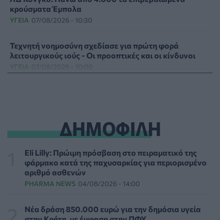
κρούσματα Έμπολα
ΥΓΕΊΑ
07/08/2026 - 10:30
Τεχνητή νοημοσύνη σχεδίασε για πρώτη φορά
λειτουργικούς ιούς - Oι προοπτικές και οι κίνδυνοι
ΥΓΕΊΑ
07/08/2026 - 10:00
Αποστολή e-mail από το Υπουργείο Υγείας για ασφαλή
κολύμβηση
ΥΓΕΊΑ
07/08/2026 - 09:00
ΔΗΜΟΦΙΛΗ
Πέντε συμβουλές για καυτό αλλά και ασφαλές σεξ το
καλοκαίρι
Eli Lilly: Πρώιμη πρόσβαση στο πειραματικό της
ΥΓΕΊΑ
06/08/2026 - 22:01
φάρμακο κατά της παχυσαρκίας για περιορισμένο
αριθμό ασθενών
PHARMA NEWS
04/08/2026 - 14:00
ΕΟΔΥ: Σε ύφεση κορονοϊός, γρίπη και RSV με μόλις
επτά νέες εισαγωγές για κάθε ιό
ΥΓΕΊΑ
06/08/2026 - 21:22
Νέα δράση 850.000 ευρώ για την δημόσια υγεία
στην Κρήτη, με έμφαση στην ΠΦΥ