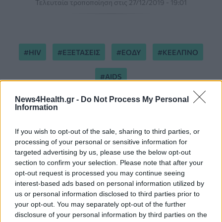
Τελευταία τροποποίηση στις 27/12/2019 - 19:01
HIV
ΕΞΕΤΑΣΕΙΣ
ΕΟΔΥ
ΚΕΕΛΠΝΟ
AIDS
News4Health.gr -
Do Not Process My Personal
Information
If you wish to opt-out of the sale, sharing to third parties, or
processing of your personal or sensitive information for
targeted advertising by us, please use the below opt-out
ΠΕΡΙΣΣΟΤΕΡΑ ΣΤΗΝ ΙΔΙΑ ΚΑΤΗΓΟΡΙΑ
section to confirm your selection. Please note that after your
opt-out request is processed you may continue seeing
interest-based ads based on personal information utilized by
Στροφή στα ηλεκτρονικά φαρμακεία
us or personal information disclosed to third parties prior to
το 2019
your opt-out. You may separately opt-out of the further
19 Δεκεμβρίου 2019
disclosure of your personal information by third parties on the