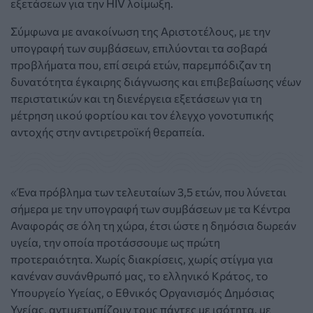
εξετάσεων για την HIV λοίμωξη.
Σύμφωνα με ανακοίνωση της Αριστοτέλους, με την
υπογραφή των συμβάσεων, επιλύονται τα σοβαρά
προβλήματα που, επί σειρά ετών, παρεμπόδιζαν τη
δυνατότητα έγκαιρης διάγνωσης και επιβεβαίωσης νέων
περιστατικών και τη διενέργεια εξετάσεων για τη
μέτρηση ιικού φορτίου και τον έλεγχο γονοτυπικής
αντοχής στην αντιρετροϊκή θεραπεία.
«Ένα πρόβλημα των τελευταίων 3,5 ετών, που λύνεται
σήμερα με την υπογραφή των συμβάσεων με τα Κέντρα
Αναφοράς σε όλη τη χώρα, έτσι ώστε η δημόσια δωρεάν
υγεία, την οποία προτάσσουμε ως πρώτη
προτεραιότητα. Χωρίς διακρίσεις, χωρίς στίγμα για
κανέναν συνάνθρωπό μας, το ελληνικό Κράτος, το
Υπουργείο Υγείας, ο Εθνικός Οργανισμός Δημόσιας
Υγείας, αντιμετωπίζουν τους πάντες με ισότητα, με