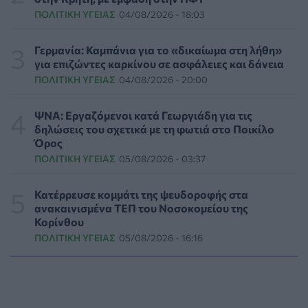
ΠΟΛΙΤΙΚΉ ΥΓΕΊΑΣ
04/08/2026 - 18:03
Πανευρωπαϊκή έρευνα: Το 64% των Ελλήνων
εργαζόμενων θα άλλαζε δουλειά για χάρη του
κατοικιδίου του
Γερμανία: Καμπάνια για το «δικαίωμα στη λήθη»
PET
06/08/2026 - 20:49
για επιζώντες καρκίνου σε ασφάλειες και δάνεια
ΠΟΛΙΤΙΚΉ ΥΓΕΊΑΣ
04/08/2026 - 20:00
Επιδημία χολέρας με 239 κρούσματα και 13 νεκρούς
στο Τσαντ
ΨΝΑ: Εργαζόμενοι κατά Γεωργιάδη για τις
ΕΠΙΚΑΙΡΌΤΗΤΑ
06/08/2026 - 20:22
δηλώσεις του σχετικά με τη φωτιά στο Ποικίλο
Όρος
ΠΟΛΙΤΙΚΉ ΥΓΕΊΑΣ
05/08/2026 - 03:37
Πρωτοποριακή ενδομήτρια επέμβαση σε νοσοκομείο
των ΗΠΑ έσωσε έμβρυο με σπάνια πάθηση
ΥΓΕΊΑ
06/08/2026 - 19:17
Κατέρρευσε κομμάτι της ψευδοροφής στα
ανακαινισμένα ΤΕΠ του Νοσοκομείου της
Κορίνθου
ΗΠΑ: Επιτροπή της Γερουσίας προτείνει άσκηση
ΠΟΛΙΤΙΚΉ ΥΓΕΊΑΣ
05/08/2026 - 16:16
διώξεων σε βάρος του Άντονι Φάουτσι
ΕΠΙΚΑΙΡΌΤΗΤΑ
06/08/2026 - 18:38
Διαβητική αμφιβληστροειδοπάθεια: «Σιωπηλός»
κίνδυνος για την όραση των ασθενών