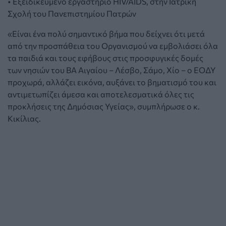
• Εξειδικευμένο εργαστήριο HIV/AIDS, στην Ιατρική
Σχολή του Πανεπιστημίου Πατρών
«Είναι ένα πολύ σημαντικό βήμα που δείχνει ότι μετά
από την προσπάθεια του Οργανισμού να εμβολιάσει όλα
τα παιδιά και τους εφήβους στις προσφυγικές δομές
των νησιών του ΒΑ Αιγαίου – Λέσβο, Σάμο, Χίο – ο ΕΟΔΥ
προχωρά, αλλάζει εικόνα, αυξάνει το βηματισμό του και
αντιμετωπίζει άμεσα και αποτελεσματικά όλες τις
προκλήσεις της Δημόσιας Υγείας», συμπλήρωσε ο κ.
Κικίλιας.