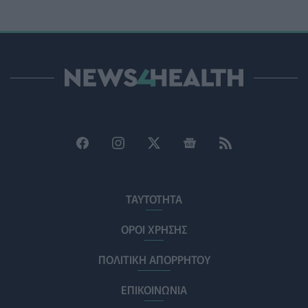
HEALTH TALK
06/08/2026 - 17:34
Γιατί οι γιατροί διστάζουν να γράψουν ορμονική
θεραπεία για την εμμηνόπαυση
ΥΓΕΊΑ
06/08/2026 - 17:01
Γιαννάκος: Πρωτοφανής πίεση στο Νοσοκομείο
Ζακύνθου - Καταγγέλθηκαν οκτώ βιασμοί γυναικών
ΠΟΛΙΤΙΚΉ ΥΓΕΊΑΣ
06/08/2026 - 16:34
Έκτακτα μέτρα και στην Καστοριά κατά της διασποράς
της ευλογιάς των προβάτων
ΤΑΥΤΟΤΗΤΑ
ΕΠΙΚΑΙΡΌΤΗΤΑ
06/08/2026 - 16:16
ΟΡΟΙ ΧΡΗΣΗΣ
Τα τρία SOS στη μέση ηλικία που εξασφαλίζουν 13
ΠΟΛΙΤΙΚΗ ΑΠΟΡΡΗΤΟΥ
επιπλέον χρόνια χωρίς άνοια
ΥΓΕΊΑ
06/08/2026 - 16:00
ΕΠΙΚΟΙΝΩΝΙΑ