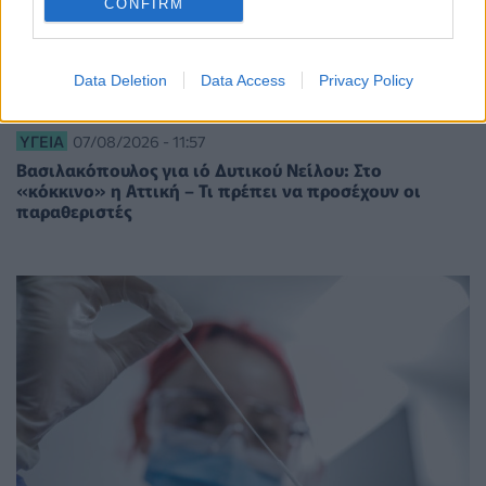
CONFIRM
Data Deletion
Data Access
Privacy Policy
ΥΓΕΊΑ
07/08/2026 - 11:57
Βασιλακόπουλος για ιό Δυτικού Νείλου: Στο
«κόκκινο» η Αττική – Τι πρέπει να προσέχουν οι
παραθεριστές