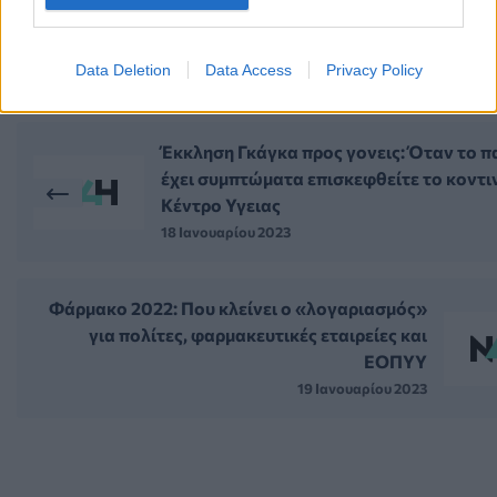
Data Deletion
Data Access
Privacy Policy
ΠΕΡΙΣΣΟΤΕΡΑ ΣΤΗΝ ΙΔΙΑ ΚΑΤΗΓΟΡ
Έκκληση Γκάγκα προς γονεις: Όταν το π
έχει συμπτώματα επισκεφθείτε το κοντι
Κέντρο Υγειας
18 Ιανουαρίου 2023
Φάρμακο 2022: Που κλείνει ο «λογαριασμός»
για πολίτες, φαρμακευτικές εταιρείες και
ΕΟΠΥΥ
19 Ιανουαρίου 2023