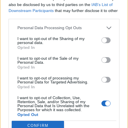
also be disclosed by us to third parties on the
IAB’s List of
Downstream Participants
that may further disclose it to other
third parties.
Personal Data Processing Opt Outs
I want to opt-out of the Sharing of my
personal data.
Opted In
I want to opt-out of the Sale of my
Τελευταία τροποποίηση στις 18/01/2023 - 19:52
Personal Data.
Opted In
I want to opt-out of processing my
Personal Data for Targeted Advertising.
Opted In
ΓΚΑΓΚΑ
ΙΩΣΕΙΣ
ΚΕΝΤΡΑ ΥΓΕΙΑΣ
ΠΑΙ
I want to opt-out of Collection, Use,
Retention, Sale, and/or Sharing of my
ΝΟΣΟΚΟΜΕΙΑ
Personal Data that Is Unrelated with the
Purposes for which it was collected.
Opted Out
CONFIRM