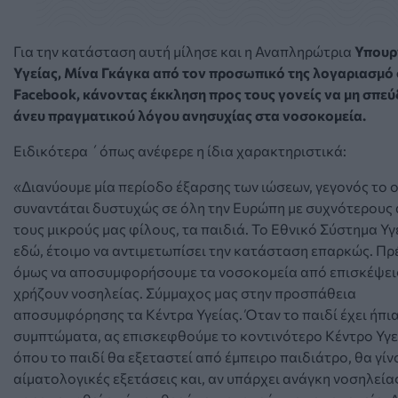
Για την κατάσταση αυτή μίλησε και η Αναπληρώτρια
Υπουρ
Υγείας, Μίνα Γκάγκα από τον προσωπικό της λογαριασμό
Facebook, κάνοντας έκκληση προς τους γονείς ν
α μη σπε
άνευ πραγματικού λόγου ανησυχίας στα νοσοκομεία.
Ειδικότερα ΄όπως ανέφερε η ίδια χαρακτηριστικά:
«Διανύουμε μία περίοδο έξαρσης των ιώσεων, γεγονός το 
συναντάται δυστυχώς σε όλη την Ευρώπη με συχνότερους 
τους μικρούς μας φίλους, τα παιδιά. Το Εθνικό Σύστημα Υγε
εδώ, έτοιμο να αντιμετωπίσει την κατάσταση επαρκώς. Πρ
όμως να αποσυμφορήσουμε τα νοσοκομεία από επισκέψει
χρήζουν νοσηλείας. Σύμμαχος μας στην προσπάθεια
αποσυμφόρησης τα Κέντρα Υγείας. Όταν το παιδί έχει ήπι
συμπτώματα, ας επισκεφθούμε το κοντινότερο Κέντρο Υγε
όπου το παιδί θα εξεταστεί από έμπειρο παιδιάτρο, θα γίν
αίματολογικές εξετάσεις και, αν υπάρχει ανάγκη νοσηλεία