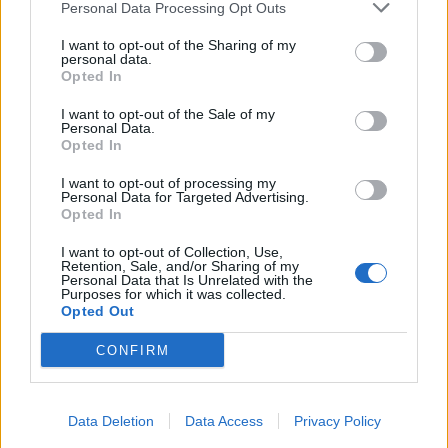
Personal Data Processing Opt Outs
Μέτρα προστασίας του πληθυσμού από τις
εκτεταμένες πυρκαγιές
I want to opt-out of the Sharing of my
personal data.
Opted In
I want to opt-out of the Sale of my
Personal Data.
Opted In
I want to opt-out of processing my
Personal Data for Targeted Advertising.
Opted In
I want to opt-out of Collection, Use,
Retention, Sale, and/or Sharing of my
Personal Data that Is Unrelated with the
Purposes for which it was collected.
Opted Out
CONFIRM
ΠΟΛΙΤΙΚΉ ΥΓΕΊΑΣ
04/08/2026 - 12:34
Εξώδικα της ΠΟΕΡΓΙ σε ΗΔΙΚΑ, ΕΟΠΥΥ: «Δεν μπορεί η
Data Deletion
Data Access
Privacy Policy
προστασία της δημόσιας δαπάνης να βασίζεται στο