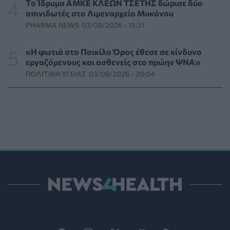
Tο Ίδρυμα ΑΜΚΕ ΚΛΕΩΝ ΤΣΕΤΗΣ δώρισε δύο
ασθενοφόρα»
απινιδωτές στο Λιμεναρχείο Μυκόνου
ΠΟΛΙΤΙΚΉ ΥΓΕΊΑΣ
05/08/2026 - 19:49
PHARMA NEWS
03/08/2026 - 15:31
Οι πέντε λόγοι για τους οποίους η διατροφή πρέπει να
«Η φωτιά στο Ποικίλο Όρος έθεσε σε κίνδυνο
καθοδηγείται από κλινικό διαιτολόγο
εργαζόμενους και ασθενείς στο πρώην ΨΝΑ»
HEALTH TALK
05/08/2026 - 18:59
ΠΟΛΙΤΙΚΉ ΥΓΕΊΑΣ
03/08/2026 - 20:04
Ψυχοκοινωνική υποστήριξη στους πυρόπληκτους της
Δυτικής Αττικής από τον ΕΕΣ
ΕΠΙΚΑΙΡΌΤΗΤΑ
05/08/2026 - 18:34
Νέα μελέτη: Η μοναξιά και οι επιπτώσεις της στην
γενική υγεία σε σύγκριση με την κοινωνική
απομόνωση
ΨΥΧΙΚΉ ΥΓΕΊΑ
05/08/2026 - 18:21
Χαλκιδική: Εντός ορίων τα αποτελέσματα από τις
πρώτες μικροβιολογικές αναλύσεις στο πόσιμο νερό
ΕΠΙΚΑΙΡΌΤΗΤΑ
05/08/2026 - 17:39