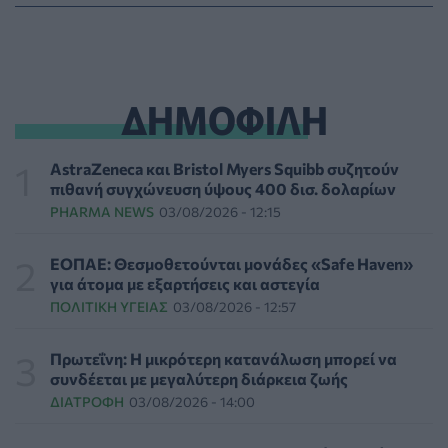
Γεωργιάδης: «Δεν έπεσε η ψευδοροφή στα ΤΕΠ του
Νοσοκομείου Κορίνθου, την ξήλωσαν»
ΠΟΛΙΤΙΚΉ ΥΓΕΊΑΣ
05/08/2026 - 21:53
ΔΗΜΟΦΙΛΗ
Ιαπωνικό θαύμα κατά της περιοδοντίτιδας:
Καινοτόμος θεραπεία στοχεύει μόνο το
βακτήριο-«κλειδί»
AstraZeneca και Bristol Myers Squibb συζητούν
ΥΓΕΊΑ
05/08/2026 - 21:17
πιθανή συγχώνευση ύψους 400 δισ. δολαρίων
PHARMA NEWS
03/08/2026 - 12:15
Τύποι, συμπτώματα και αντιμετώπιση της
φωτοευαισθησίας - Χρήσιμες ερωταπαντήσεις
ΕΟΠΑΕ: Θεσμοθετούνται μονάδες «Safe Haven»
ΥΓΕΊΑ
05/08/2026 - 20:42
για άτομα με εξαρτήσεις και αστεγία
ΠΟΛΙΤΙΚΉ ΥΓΕΊΑΣ
03/08/2026 - 12:57
WWF Ελλάς: Περισσότερα από 180.000 στρέμματα
δάσους κάηκαν σε λίγες μόνο μέρες
Πρωτεΐνη: Η μικρότερη κατανάλωση μπορεί να
ΕΠΙΚΑΙΡΌΤΗΤΑ
05/08/2026 - 20:16
συνδέεται με μεγαλύτερη διάρκεια ζωής
ΔΙΑΤΡΟΦΉ
03/08/2026 - 14:00
Γεωργιάδης: «Αλλάζει ο υγειονομικός χάρτης των
διακομιδών στη Στερεά Ελλάδα με τα νέα