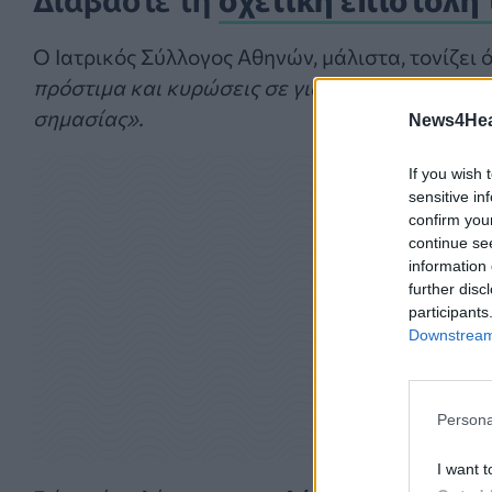
Ο Ιατρικός Σύλλογος Αθηνών, μάλιστα, τονίζει ό
πρόστιμα και κυρώσεις σε γιατρούς για λάθη 
σημασίας».
News4Heal
If you wish 
sensitive in
confirm you
continue se
information 
further disc
participants
Downstream 
Persona
I want t