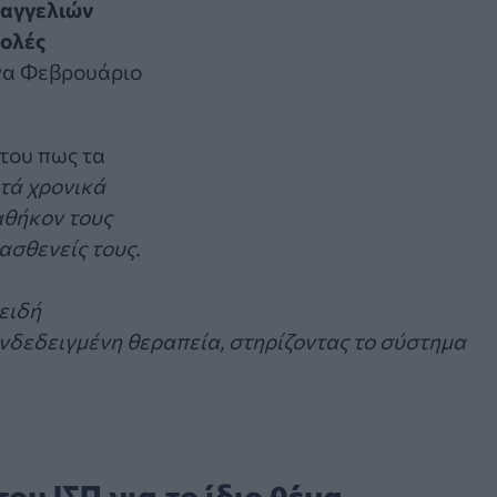
ταγγελιών
τολές
να Φεβρουάριο
του πως τα
τά χρονικά
αθήκον τους
ασθενείς τους.
ειδή
ενδεδειγμένη θεραπεία, στηρίζοντας το σύστημα
ου ΙΣΠ για το ίδιο θέμα