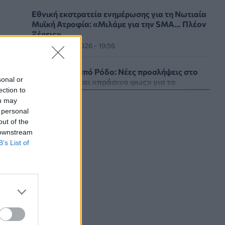
Εθνική εκστρατεία ενημέρωσης για τη Νωτιαία
Μυϊκή Ατροφία: «Μιλάμε για την SMA… Πλέον
Ξέρεις»
ΥΓΕΊΑ
07/08/2026 - 19:56
Γεωργιάδης από Ρόδο: Νέες προσλήψεις στο
sonal or
νοσοκομείο και «πράσινο φως» για το
ection to
ακτινοθεραπευτικό κέντρο
ou may
ΠΟΛΙΤΙΚΉ ΥΓΕΊΑΣ
07/08/2026 - 19:12
 personal
out of the
Σε κόκκινο συναγερμό για φωτιές Κρήτη,
 downstream
Βόρειο Αιγαίο και Αττική το Σάββατο 8
B’s List of
Αυγούστου
ΕΠΙΚΑΙΡΌΤΗΤΑ
07/08/2026 - 18:37
Τι μπορεί να μας διδάξει η νέα ταινία του
Spider-Man για την απώλεια και το πένθος
ΨΥΧΙΚΉ ΥΓΕΊΑ
07/08/2026 - 18:11