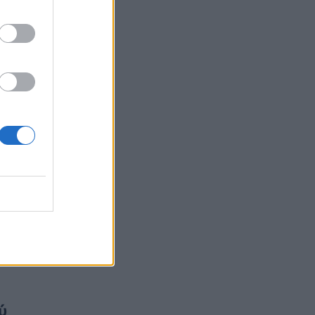
Επιπλέον πόροι 12,5 εκατ. ευρώ στις
Περιφέρειες για την ενίσχυση της
βιοασφάλειας από το ΥΠΑΑΤ
ΕΠΙΚΑΙΡΌΤΗΤΑ
07/08/2026 - 17:42
Συναγερμός στις ΗΠΑ για φονικό μύκητα που
αντέχει και στα φάρμακα
ΥΓΕΊΑ
07/08/2026 - 17:17
Πέθανε στα 26 της η influencer Σίντνεϊ Τάουλ
που μοιράστηκε επί τρία χρόνια τη μάχη της με
σπάνιο καρκίνο
ΕΠΙΚΑΙΡΌΤΗΤΑ
07/08/2026 - 16:41
υ
Απώλεια βάρους: Οι τρεις παράγοντες που
κρίνουν το αποτέλεσμα σύμφωνα με ειδικό
στην παχυσαρκία
ΔΙΑΤΡΟΦΉ
07/08/2026 - 16:16
ύ