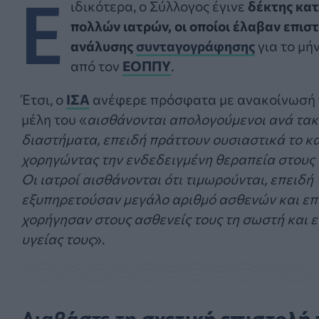
Ε
ιδικότερα, ο Σύλλογος έγινε
δέκτης κα
πολλών ιατρών, οι οποίοι έλαβαν επισ
ανάλυσης
συνταγογράφησης
για το μή
από τον
ΕΟΠΠΥ
.
Έτσι, ο
ΙΣΑ
ανέφερε πρόσφατα με ανακοίνωσή 
μέλη του «
αισθάνονται απολογούμενοι ανά τακ
διαστήματα, επειδή πράττουν ουσιαστικά το κ
χορηγώντας την ενδεδειγμένη θεραπεία στους 
Οι ιατροί αισθάνονται ότι τιμωρούνται, επειδή
εξυπηρετούσαν μεγάλο αριθμό ασθενών και επ
χορήγησαν στους ασθενείς τους τη σωστή και 
υγείας τους
».
Διαβάστε τη
σχετική επιστολή τ