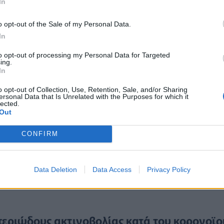
υ ΕΟΠΥΥ, Βασίλειο Πλαγιαννάκο
προτείνει «
τη
In
ου κατά τόπου αρμόδιου Ιατρικού Συλλόγου, των
o opt-out of the Sale of my Personal Data.
ία θα διερευνά σε βάθος τις υποθέσεις όλων των
In
ηθούν οι κυρώσεις αυτέ
ς».
to opt-out of processing my Personal Data for Targeted
ing.
οφειλών του ΕΦΚΑ
In
o opt-out of Collection, Use, Retention, Sale, and/or Sharing
Χάλαρη, ο ΙΣΑ
θέτει το θέμα της άμεσης
ersonal Data that Is Unrelated with the Purposes for which it
lected.
 Ε.Φ.Κ.Α.
προς τους πάροχους υγείας (φυσικά και
Out
CONFIRM
 για τις πρόσφατες δηλώσεις του Υπουργού
ληρωμής των ληξιπρόθεσμων οφειλών του Δημοσίο
Data Deletion
Data Access
Privacy Policy
Ωστόσο, τόνισε ότι
αυτό το μέτρο δεν έχει τηρηθεί
εριώδους ακτινοβολίας κατά του κορονοϊο