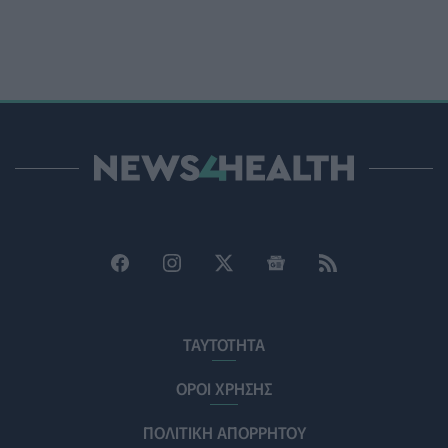
Βίντεο από την καμπάνια Raise Her Voice για την
έγκαιρη αναγνώριση της έμφυλης βίας με έμφαση στις
γυναίκες με αναπηρία
ΨΥΧΙΚΉ ΥΓΕΊΑ
06/08/2026 - 15:21
Τα κουνούπια τελικά έχουν πράγματι προτιμήσεις
στους ανθρώπους - Τι έδειξε έρευνα
ΥΓΕΊΑ
06/08/2026 - 15:00
Θεσσαλονίκη: Νέοι ψεκασμοί κατά των κουνουπιών
σε 120.000 στρέμματα ορυζώνων στις 10, 11 και 12
Αυγούστου
ΠΟΛΙΤΙΚΉ ΥΓΕΊΑΣ
06/08/2026 - 14:41
ΕΔΟΕΑΠ: Συστάσεις για τις επερχόμενες ζέστες -
ΤΑΥΤΟΤΗΤΑ
Πότε πρέπει να απευθυνθούμε στον γιατρό μας
ΥΓΕΊΑ
06/08/2026 - 14:17
ΟΡΟΙ ΧΡΗΣΗΣ
ΠΟΛΙΤΙΚΗ ΑΠΟΡΡΗΤΟΥ
Skin dysmorphia: Όταν η εμμονή με το «τέλειο» δέρμα