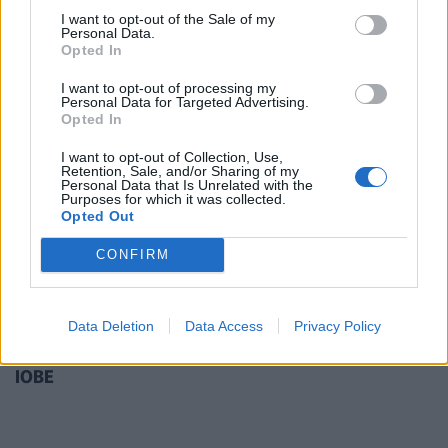
I want to opt-out of the Sale of my
Personal Data.
Opted In
I want to opt-out of processing my
Personal Data for Targeted Advertising.
Opted In
I want to opt-out of Collection, Use,
Retention, Sale, and/or Sharing of my
Personal Data that Is Unrelated with the
Purposes for which it was collected.
Opted Out
CONFIRM
ΠΟΛΙΤΙΚΉ ΥΓΕΊΑΣ
20/12/2023 - 08:06
Data Deletion
Data Access
Privacy Policy
Τα μικρότερα νοσοκομεία καταγράφουν
υψηλότερα κόστη λειτουργίας, σύμφωνα με τον
ΙΟΒΕ