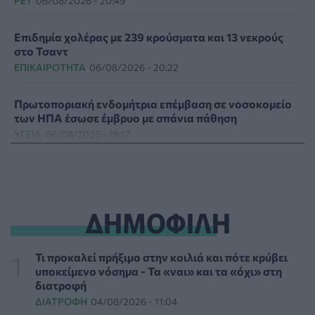
PET
06/08/2026 - 20:49
Επιδημία χολέρας με 239 κρούσματα και 13 νεκρούς
στο Τσαντ
ΕΠΙΚΑΙΡΌΤΗΤΑ
06/08/2026 - 20:22
Πρωτοποριακή ενδομήτρια επέμβαση σε νοσοκομείο
των ΗΠΑ έσωσε έμβρυο με σπάνια πάθηση
ΥΓΕΊΑ
06/08/2026 - 19:17
ΗΠΑ: Επιτροπή της Γερουσίας προτείνει άσκηση
διώξεων σε βάρος του Άντονι Φάουτσι
ΕΠΙΚΑΙΡΌΤΗΤΑ
06/08/2026 - 18:38
ΔΗΜΟΦΙΛΗ
Διαβητική αμφιβληστροειδοπάθεια: «Σιωπηλός»
κίνδυνος για την όραση των ασθενών
Τι προκαλεί πρήξιμο στην κοιλιά και πότε κρύβει
HEALTH TALK
06/08/2026 - 17:34
υποκείμενο νόσημα - Τα «ναι» και τα «όχι» στη
διατροφή
ΔΙΑΤΡΟΦΉ
04/08/2026 - 11:04
Γιατί οι γιατροί διστάζουν να γράψουν ορμονική