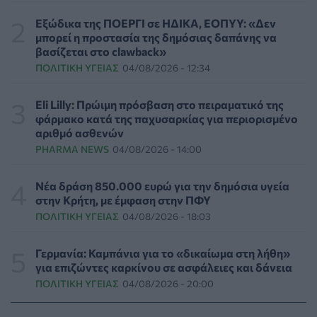
θεραπεία για την εμμηνόπαυση
ΥΓΕΊΑ
06/08/2026 - 17:01
Εξώδικα της ΠΟΕΡΓΙ σε ΗΔΙΚΑ, ΕΟΠΥΥ: «Δεν
μπορεί η προστασία της δημόσιας δαπάνης να
βασίζεται στο clawback»
Γιαννάκος: Πρωτοφανής πίεση στο Νοσοκομείο
ΠΟΛΙΤΙΚΉ ΥΓΕΊΑΣ
04/08/2026 - 12:34
Ζακύνθου - Καταγγέλθηκαν οκτώ βιασμοί γυναικών
ΠΟΛΙΤΙΚΉ ΥΓΕΊΑΣ
06/08/2026 - 16:34
Eli Lilly: Πρώιμη πρόσβαση στο πειραματικό της
φάρμακο κατά της παχυσαρκίας για περιορισμένο
Έκτακτα μέτρα και στην Καστοριά κατά της διασποράς
αριθμό ασθενών
της ευλογιάς των προβάτων
PHARMA NEWS
04/08/2026 - 14:00
ΕΠΙΚΑΙΡΌΤΗΤΑ
06/08/2026 - 16:16
Νέα δράση 850.000 ευρώ για την δημόσια υγεία
Τα τρία SOS στη μέση ηλικία που εξασφαλίζουν 13
στην Κρήτη, με έμφαση στην ΠΦΥ
επιπλέον χρόνια χωρίς άνοια
ΠΟΛΙΤΙΚΉ ΥΓΕΊΑΣ
04/08/2026 - 18:03
ΥΓΕΊΑ
06/08/2026 - 16:00
Γερμανία: Καμπάνια για το «δικαίωμα στη λήθη»
Εθελοντές του ΕΕΣ διέσωσαν δεκάδες οικόσιτα και
για επιζώντες καρκίνου σε ασφάλειες και δάνεια
άγρια ζώα από τις φωτιές στη Δυτική Αττική
ΠΟΛΙΤΙΚΉ ΥΓΕΊΑΣ
04/08/2026 - 20:00
PET
06/08/2026 - 15:42