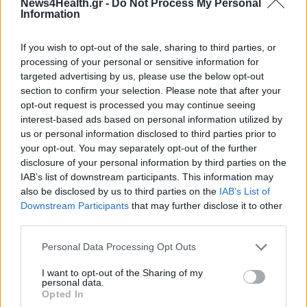
News4Health.gr -
Do Not Process My Personal
Information
If you wish to opt-out of the sale, sharing to third parties, or
processing of your personal or sensitive information for
targeted advertising by us, please use the below opt-out
section to confirm your selection. Please note that after your
opt-out request is processed you may continue seeing
interest-based ads based on personal information utilized by
us or personal information disclosed to third parties prior to
your opt-out. You may separately opt-out of the further
disclosure of your personal information by third parties on the
IAB’s list of downstream participants. This information may
also be disclosed by us to third parties on the
IAB’s List of
Downstream Participants
that may further disclose it to other
third parties.
ΠΟΛΙΤΙΚΉ ΥΓΕΊΑΣ
29/12/2023 - 16:46
Δημοσιεύθηκε η πρώτη προκήρυξη για διοικητές
Personal Data Processing Opt Outs
ΥΠΕ με τον νέο νόμο επιλογής
I want to opt-out of the Sharing of my
personal data.
Opted In