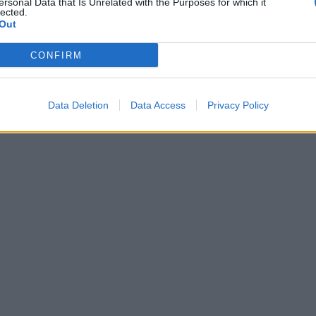
ersonal Data that Is Unrelated with the Purposes for which it
lected.
Out
CONFIRM
Data Deletion
Data Access
Privacy Policy