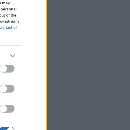
ou may
HEALTH TALK
06/08/2026 - 17:34
 personal
out of the
Γιατί οι γιατροί διστάζουν να γράψουν
 downstream
ορμονική θεραπεία για την εμμηνόπαυση
B’s List of
ΥΓΕΊΑ
06/08/2026 - 17:01
Γιαννάκος: Πρωτοφανής πίεση στο
Νοσοκομείο Ζακύνθου - Καταγγέλθηκαν οκτώ
βιασμοί γυναικών
ΠΟΛΙΤΙΚΉ ΥΓΕΊΑΣ
06/08/2026 - 16:34
Έκτακτα μέτρα και στην Καστοριά κατά της
διασποράς της ευλογιάς των προβάτων
ΕΠΙΚΑΙΡΌΤΗΤΑ
06/08/2026 - 16:16
Τα τρία SOS στη μέση ηλικία που
εξασφαλίζουν 13 επιπλέον χρόνια χωρίς άνοια
ΥΓΕΊΑ
06/08/2026 - 16:00