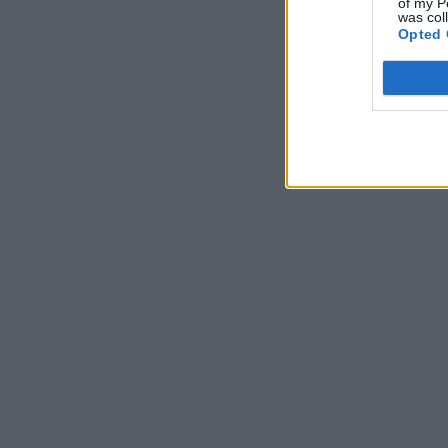
of my P
was col
Opted 