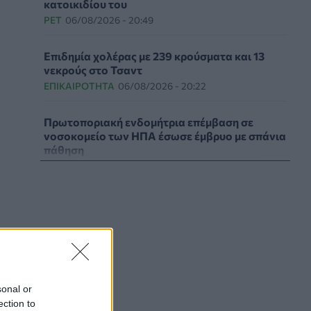
κατοικιδίου του
PET
06/08/2026 - 20:49
Επιδημία χολέρας με 239 κρούσματα και 13
νεκρούς στο Τσαντ
ΕΠΙΚΑΙΡΌΤΗΤΑ
06/08/2026 - 20:22
Πρωτοποριακή ενδομήτρια επέμβαση σε
νοσοκομείο των ΗΠΑ έσωσε έμβρυο με σπάνια
πάθηση
ΥΓΕΊΑ
06/08/2026 - 19:17
ΗΠΑ: Επιτροπή της Γερουσίας προτείνει
άσκηση διώξεων σε βάρος του Άντονι
Φάουτσι
ΕΠΙΚΑΙΡΌΤΗΤΑ
06/08/2026 - 18:38
Διαβητική αμφιβληστροειδοπάθεια:
sonal or
«Σιωπηλός» κίνδυνος για την όραση των
ection to
ασθενών