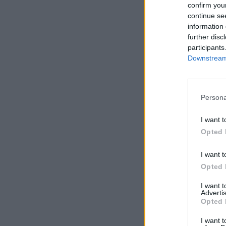
confirm you
continue se
information 
further disc
participants
Downstream 
Persona
I want t
Opted 
I want t
Opted 
I want 
Advertis
Opted 
I want t