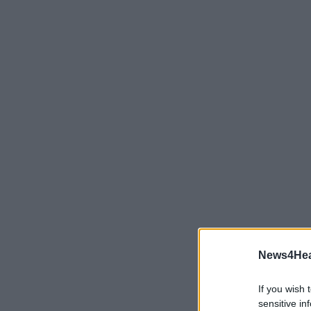
News4Heal
If you wish 
sensitive in