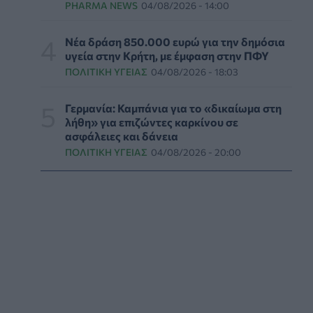
PHARMA NEWS
04/08/2026 - 14:00
ΕΔΟΕΑΠ: Συστάσεις για τις επερχόμενες
ζέστες - Πότε πρέπει να απευθυνθούμε στον
Νέα δράση 850.000 ευρώ για την δημόσια
γιατρό μας
υγεία στην Κρήτη, με έμφαση στην ΠΦΥ
ΥΓΕΊΑ
06/08/2026 - 14:17
ΠΟΛΙΤΙΚΉ ΥΓΕΊΑΣ
04/08/2026 - 18:03
Skin dysmorphia: Όταν η εμμονή με το «τέλειο»
Γερμανία: Καμπάνια για το «δικαίωμα στη
δέρμα αποτελεί πρόβλημα ψυχικής υγείας
λήθη» για επιζώντες καρκίνου σε
ασφάλειες και δάνεια
ΨΥΧΙΚΉ ΥΓΕΊΑ
06/08/2026 - 14:00
ΠΟΛΙΤΙΚΉ ΥΓΕΊΑΣ
04/08/2026 - 20:00
Ευρεία σύσκεψη στον ΕΟΦ για την ομαλή
λειτουργία της εφοδιαστικής αλυσίδας
φαρμάκων
PHARMA POLICY
06/08/2026 - 13:54
Γιατί ξαναπαίρνουμε το χαμένο βάρος; Ο
ρόλος του βιολογικού προγραμματισμού μας
ΔΙΑΤΡΟΦΉ
06/08/2026 - 13:00