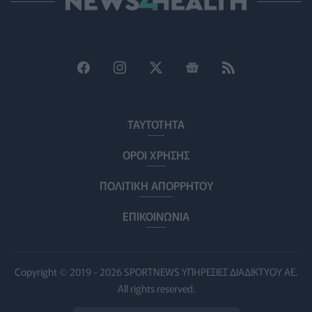
Εθελοντές του ΕΕΣ διέσωσαν δεκάδες οικόσιτα και
άγρια ζώα από τις φωτιές στη Δυτική Αττική
PET
06/08/2026 - 15:42
Βίντεο από την καμπάνια Raise Her Voice για την
έγκαιρη αναγνώριση της έμφυλης βίας με έμφαση στις
γυναίκες με αναπηρία
ΤΑΥΤΟΤΗΤΑ
ΨΥΧΙΚΉ ΥΓΕΊΑ
06/08/2026 - 15:21
ΟΡΟΙ ΧΡΗΣΗΣ
Τα κουνούπια τελικά έχουν πράγματι προτιμήσεις
ΠΟΛΙΤΙΚΗ ΑΠΟΡΡΗΤΟΥ
στους ανθρώπους - Τι έδειξε έρευνα
ΥΓΕΊΑ
06/08/2026 - 15:00
ΕΠΙΚΟΙΝΩΝΙΑ
Θεσσαλονίκη: Νέοι ψεκασμοί κατά των κουνουπιών
σε 120.000 στρέμματα ορυζώνων στις 10, 11 και 12
Αυγούστου
Copyright © 2019 - 2026 SPORTNEWS ΥΠΗΡΕΣΙΕΣ ΔΙΑΔΙΚΤΥΟΥ ΑΕ.
ΠΟΛΙΤΙΚΉ ΥΓΕΊΑΣ
06/08/2026 - 14:41
All rights reserved.