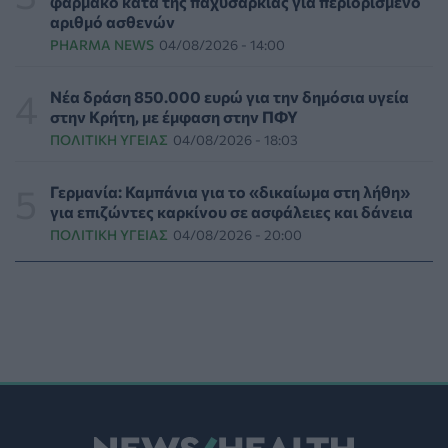
φάρμακο κατά της παχυσαρκίας για περιορισμένο
Διαβητική αμφιβληστροειδοπάθεια: «Σιωπηλός»
αριθμό ασθενών
κίνδυνος για την όραση των ασθενών
PHARMA NEWS
04/08/2026 - 14:00
HEALTH TALK
06/08/2026 - 17:34
Νέα δράση 850.000 ευρώ για την δημόσια υγεία
Γιατί οι γιατροί διστάζουν να γράψουν ορμονική
στην Κρήτη, με έμφαση στην ΠΦΥ
θεραπεία για την εμμηνόπαυση
ΠΟΛΙΤΙΚΉ ΥΓΕΊΑΣ
04/08/2026 - 18:03
ΥΓΕΊΑ
06/08/2026 - 17:01
Γερμανία: Καμπάνια για το «δικαίωμα στη λήθη»
Γιαννάκος: Πρωτοφανής πίεση στο Νοσοκομείο
για επιζώντες καρκίνου σε ασφάλειες και δάνεια
Ζακύνθου - Καταγγέλθηκαν οκτώ βιασμοί γυναικών
ΠΟΛΙΤΙΚΉ ΥΓΕΊΑΣ
04/08/2026 - 20:00
ΠΟΛΙΤΙΚΉ ΥΓΕΊΑΣ
06/08/2026 - 16:34
Έκτακτα μέτρα και στην Καστοριά κατά της διασποράς
της ευλογιάς των προβάτων
ΕΠΙΚΑΙΡΌΤΗΤΑ
06/08/2026 - 16:16
Τα τρία SOS στη μέση ηλικία που εξασφαλίζουν 13
επιπλέον χρόνια χωρίς άνοια
ΥΓΕΊΑ
06/08/2026 - 16:00