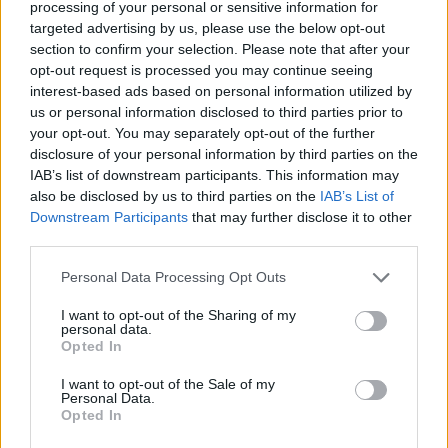
processing of your personal or sensitive information for
targeted advertising by us, please use the below opt-out
section to confirm your selection. Please note that after your
opt-out request is processed you may continue seeing
interest-based ads based on personal information utilized by
us or personal information disclosed to third parties prior to
your opt-out. You may separately opt-out of the further
disclosure of your personal information by third parties on the
IAB’s list of downstream participants. This information may
also be disclosed by us to third parties on the
IAB’s List of
Downstream Participants
that may further disclose it to other
ΥΓΕΊΑ
16/10/2024 - 03:19
third parties.
Πρωτότυπη θεατρική παράσταση για παιδιά με
θέμα τη στοματική υγιεινή
Personal Data Processing Opt Outs
I want to opt-out of the Sharing of my
personal data.
Opted In
I want to opt-out of the Sale of my
Personal Data.
Opted In