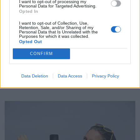
I want to opt-out of processing my
Personal Data for Targeted Advertising.
Opted In
I want to opt-out of Collection, Use,
Retention, Sale, and/or Sharing of my
Personal Data that Is Unrelated with the
Purposes for which it was collected.
Opted Out
CONFIRM
HEALTH TALK
02/10/2024 - 12:46
Τι κρύβουν οι επώδυνες στοματικές άφθες και
Data Deletion
Data Access
Privacy Policy
ποιοι οι τρόποι αντιμετώπισής τους