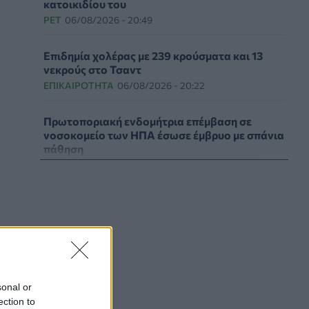
κατοικιδίου του
PET
06/08/2026 - 20:49
Επιδημία χολέρας με 239 κρούσματα και 13
νεκρούς στο Τσαντ
ΕΠΙΚΑΙΡΌΤΗΤΑ
06/08/2026 - 20:22
Πρωτοποριακή ενδομήτρια επέμβαση σε
νοσοκομείο των ΗΠΑ έσωσε έμβρυο με σπάνια
πάθηση
ΥΓΕΊΑ
06/08/2026 - 19:17
ΗΠΑ: Επιτροπή της Γερουσίας προτείνει
άσκηση διώξεων σε βάρος του Άντονι
Φάουτσι
ΕΠΙΚΑΙΡΌΤΗΤΑ
06/08/2026 - 18:38
Διαβητική αμφιβληστροειδοπάθεια:
sonal or
«Σιωπηλός» κίνδυνος για την όραση των
ection to
ασθενών