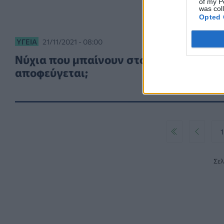
of my P
was col
Opted 
ΥΓΕΊΑ
21/11/2021 - 08:00
Νύχια που μπαίνουν στο δέρμα: Πως
αποφεύγεται;
Επόμενο
Τέλος
1
Σελ