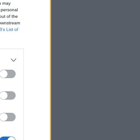
ou may
HEALTH TALK
06/08/2026 - 17:34
 personal
out of the
Γιατί οι γιατροί διστάζουν να γράψουν
 downstream
ορμονική θεραπεία για την εμμηνόπαυση
B’s List of
ΥΓΕΊΑ
06/08/2026 - 17:01
Γιαννάκος: Πρωτοφανής πίεση στο
Νοσοκομείο Ζακύνθου - Καταγγέλθηκαν οκτώ
βιασμοί γυναικών
ΠΟΛΙΤΙΚΉ ΥΓΕΊΑΣ
06/08/2026 - 16:34
Έκτακτα μέτρα και στην Καστοριά κατά της
διασποράς της ευλογιάς των προβάτων
ΕΠΙΚΑΙΡΌΤΗΤΑ
06/08/2026 - 16:16
Τα τρία SOS στη μέση ηλικία που
εξασφαλίζουν 13 επιπλέον χρόνια χωρίς άνοια
ΥΓΕΊΑ
06/08/2026 - 16:00