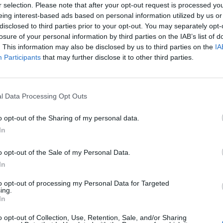
r selection. Please note that after your opt-out request is processed y
eing interest-based ads based on personal information utilized by us or
disclosed to third parties prior to your opt-out. You may separately opt-
losure of your personal information by third parties on the IAB’s list of
ΥΓΕΊΑ
20/03/2022 - 08:00
. This information may also be disclosed by us to third parties on the
IA
Participants
that may further disclose it to other third parties.
Ονυχομυκητίαση: Γιατί πρέπει να
γίνονται εργαστηριακές εξετάσεις;
l Data Processing Opt Outs
o opt-out of the Sharing of my personal data.
In
o opt-out of the Sale of my Personal Data.
In
to opt-out of processing my Personal Data for Targeted
ing.
In
o opt-out of Collection, Use, Retention, Sale, and/or Sharing