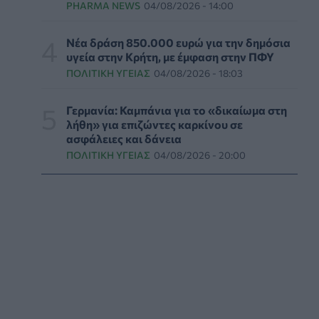
PHARMA NEWS
04/08/2026 - 14:00
ΕΔΟΕΑΠ: Συστάσεις για τις επερχόμενες
ζέστες - Πότε πρέπει να απευθυνθούμε στον
Νέα δράση 850.000 ευρώ για την δημόσια
γιατρό μας
υγεία στην Κρήτη, με έμφαση στην ΠΦΥ
ΥΓΕΊΑ
06/08/2026 - 14:17
ΠΟΛΙΤΙΚΉ ΥΓΕΊΑΣ
04/08/2026 - 18:03
Skin dysmorphia: Όταν η εμμονή με το «τέλειο»
Γερμανία: Καμπάνια για το «δικαίωμα στη
δέρμα αποτελεί πρόβλημα ψυχικής υγείας
λήθη» για επιζώντες καρκίνου σε
ασφάλειες και δάνεια
ΨΥΧΙΚΉ ΥΓΕΊΑ
06/08/2026 - 14:00
ΠΟΛΙΤΙΚΉ ΥΓΕΊΑΣ
04/08/2026 - 20:00
Ευρεία σύσκεψη στον ΕΟΦ για την ομαλή
λειτουργία της εφοδιαστικής αλυσίδας
φαρμάκων
PHARMA POLICY
06/08/2026 - 13:54
Γιατί ξαναπαίρνουμε το χαμένο βάρος; Ο
ρόλος του βιολογικού προγραμματισμού μας
ΔΙΑΤΡΟΦΉ
06/08/2026 - 13:00