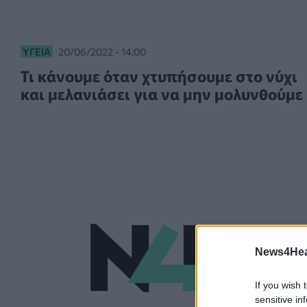
ΥΓΕΊΑ
20/06/2022 - 14:00
Τι κάνουμε όταν χτυπήσουμε στο νύχι
και μελανιάσει για να μην μολυνθούμε
News4Heal
If you wish 
sensitive in