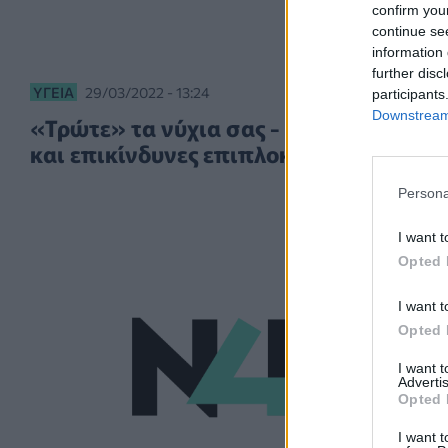
confirm you
continue se
information 
further disc
ΥΓΕΊΑ
29/03/2022 - 13:24
participants
Downstream 
«Τρώτε» τα νύχια σας - Οι πιο συχνές
και επικίνδυνες επιπλοκές
Persona
I want t
Opted 
I want t
Opted 
I want 
Advertis
Opted 
I want t