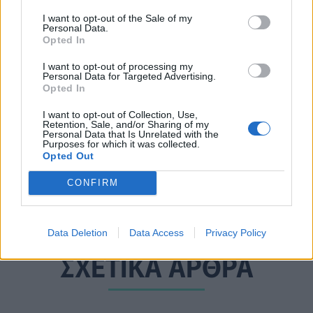
ΠΕΡΙΣΣΟΤΕΡΑ ΣΤΗΝ ΙΔΙΑ ΚΑΤΗΓΟΡΙΑ
I want to opt-out of the Sale of my
Personal Data.
Opted In
Άνδρες και botox: Πώς το...
I want to opt-out of processing my
«βλέπουν» οι γυναίκες; (Έρευνα)
Personal Data for Targeted Advertising.
Opted In
01 Απριλίου 2023
I want to opt-out of Collection, Use,
Retention, Sale, and/or Sharing of my
Personal Data that Is Unrelated with the
Τριχόπτωση: Η σύγχρονη θεραπεία
Purposes for which it was collected.
που την «φρενάρει» και φέρνει πίσω
Opted Out
τα χαμένα σας μαλλιά
CONFIRM
28 Απριλίου 2023
Data Deletion
Data Access
Privacy Policy
ΣΧΕΤΙΚΑ ΑΡΘΡΑ