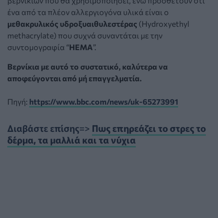
βερνικιών που θα χρησιμοποιήσει, ενώ προσθέτουν ότι
ένα από τα πλέον αλλεργιογόνα υλικά είναι ο
μεθακρυλικός υδροξυαιθυλεστέρας
(Hydroxyethyl
methacrylate) που συχνά συναντάται με την
συντομογραφία “
HEMA
”.
Βερνίκια με αυτό το συστατικό, καλύτερα να
αποφεύγονται από μή επαγγελματία.
Πηγή:
https://www.bbc.com/news/uk-65273991
Διαβάστε επίσης=>
Πως επηρεάζει το στρες το
δέρμα, τα μαλλιά και τα νύχια