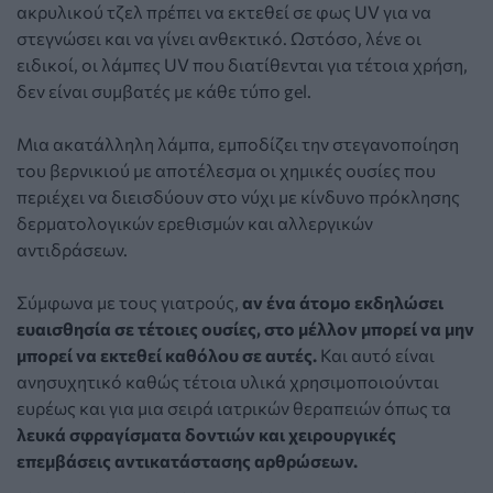
ακρυλικού τζελ πρέπει να εκτεθεί σε φως UV για να
στεγνώσει και να γίνει ανθεκτικό. Ωστόσο, λένε οι
ειδικοί, οι λάμπες UV που διατίθενται για τέτοια χρήση,
δεν είναι συμβατές με κάθε τύπο gel.
Μια ακατάλληλη λάμπα, εμποδίζει την στεγανοποίηση
του βερνικιού με αποτέλεσμα οι χημικές ουσίες που
περιέχει να διεισδύουν στο νύχι με κίνδυνο πρόκλησης
δερματολογικών ερεθισμών και αλλεργικών
αντιδράσεων.
Σύμφωνα με τους γιατρούς,
αν ένα άτομο εκδηλώσει
ευαισθησία σε τέτοιες ουσίες, στο μέλλον μπορεί να μην
μπορεί να εκτεθεί καθόλου σε αυτές.
Και αυτό είναι
ανησυχητικό καθώς τέτοια υλικά χρησιμοποιούνται
ευρέως και για μια σειρά ιατρικών θεραπειών όπως τα
λευκά σφραγίσματα δοντιών και χειρουργικές
επεμβάσεις αντικατάστασης αρθρώσεων.