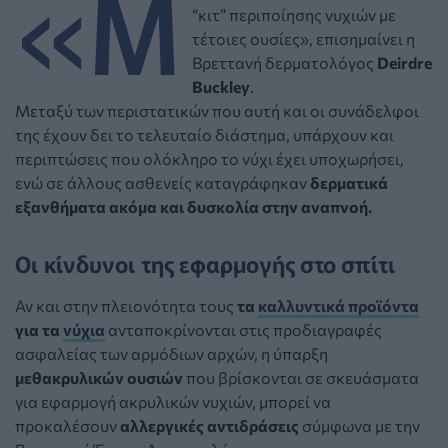
«Μ
“κιτ” περιποίησης νυχιών με
τέτοιες ουσίες», επισημαίνει η
Βρεττανή δερματολόγος
Deirdre
Buckley
.
Μεταξύ των περιστατικών που αυτή και οι συνάδελφοι
της έχουν δει το τελευταίο διάστημα, υπάρχουν και
περιπτώσεις που ολόκληρο το νύχι έχει υποχωρήσει,
ενώ σε άλλους ασθενείς καταγράφηκαν
δερματικά
εξανθήματα ακόμα και δυσκολία στην αναπνοή.
Οι κίνδυνοι της εφαρμογής στο σπίτι
Αν και στην πλειονότητα τους
τα
καλλυντικά προϊόντα
για τα
νύχια
ανταποκρίνονται στις προδιαγραφές
ασφαλείας των αρμόδιων αρχών, η ύπαρξη
μεθακρυλικών ουσιών
που βρίσκονται σε σκευάσματα
για εφαρμογή ακρυλικών νυχιών, μπορεί να
προκαλέσουν
αλλεργικές αντιδράσεις
σύμφωνα με την