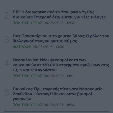
Επιπλέον πόροι 12,5 εκατ. ευρώ στις Περιφέρειες για
την ενίσχυση της βιοασφάλειας από το ΥΠΑΑΤ
ΠΙΣ: Η διορισμένη από το Υπουργείο Υγείας
ΕΠΙΚΑΙΡΌΤΗΤΑ
07/08/2026 - 17:42
Διοικούσα Επιτροπή δεσμεύεται για νέες εκλογές
ΠΟΛΙΤΙΚΉ ΥΓΕΊΑΣ
06/08/2026 - 12:32
Συναγερμός στις ΗΠΑ για φονικό μύκητα που αντέχει
και στα φάρμακα
Γιατί ξαναπαίρνουμε το χαμένο βάρος; Ο ρόλος του
ΥΓΕΊΑ
07/08/2026 - 17:17
βιολογικού προγραμματισμού μας
ΔΙΑΤΡΟΦΉ
06/08/2026 - 13:00
Πέθανε στα 26 της η influencer Σίντνεϊ Τάουλ που
μοιράστηκε επί τρία χρόνια τη μάχη της με σπάνιο
Θεσσαλονίκη: Νέοι ψεκασμοί κατά των
καρκίνο
κουνουπιών σε 120.000 στρέμματα ορυζώνων στις
ΕΠΙΚΑΙΡΌΤΗΤΑ
07/08/2026 - 16:41
10, 11 και 12 Αυγούστου
ΠΟΛΙΤΙΚΉ ΥΓΕΊΑΣ
06/08/2026 - 14:41
Απώλεια βάρους: Οι τρεις παράγοντες που κρίνουν το
αποτέλεσμα σύμφωνα με ειδικό στην παχυσαρκία
Γιαννάκος: Πρωτοφανής πίεση στο Νοσοκομείο
ΔΙΑΤΡΟΦΉ
07/08/2026 - 16:16
Ζακύνθου - Καταγγέλθηκαν οκτώ βιασμοί
γυναικών
ΠΟΛΙΤΙΚΉ ΥΓΕΊΑΣ
06/08/2026 - 16:34
Ο ΙΣΑ συνιστά τη λήψη σχολαστικών μέτρων ατομικής
προστασίας από τον ιό του Δυτικού Νείλου