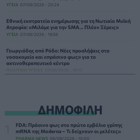
ΥΓΕΊΑ
07/08/2026 - 20:24
Εθνική εκστρατεία ενημέρωσης για τη Νωτιαία Μυϊκή
Ατροφία: «Μιλάμε για την SMA… Πλέον Ξέρεις»
ΥΓΕΊΑ
07/08/2026 - 19:56
Γεωργιάδης από Ρόδο: Νέες προσλήψεις στο
νοσοκομείο και «πράσινο φως» για το
ακτινοθεραπευτικό κέντρο
ΠΟΛΙΤΙΚΉ ΥΓΕΊΑΣ
07/08/2026 - 19:12
Σε κόκκινο συναγερμό για φωτιές Κρήτη, Βόρειο
Αιγαίο και Αττική το Σάββατο 8 Αυγούστου
ΕΠΙΚΑΙΡΌΤΗΤΑ
07/08/2026 - 18:37
ΔΗΜΟΦΙΛΗ
Τι μπορεί να μας διδάξει η νέα ταινία του Spider-Man
για την απώλεια και το πένθος
FDA: Πράσινο φως στο πρώτο εμβόλιο γρίπης
ΨΥΧΙΚΉ ΥΓΕΊΑ
07/08/2026 - 18:11
mRNA της Moderna – Τι δείχνουν οι μελέτες»
PHARMA NEWS
06/08/2026 - 10:00