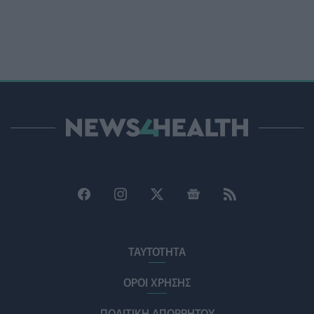
ΥΓΕΊΑ
07/08/2026 - 15:42
Ο Δήμος Μετεώρων επενδύει στην πρωτοβάθμια
φροντίδα υγείας και την πρόληψη
ΠΟΛΙΤΙΚΉ ΥΓΕΊΑΣ
07/08/2026 - 15:24
Και οι μαϊμούδες έχουν κατοικίδια! Οι επιστήμονες
ρίχνουν φως στις "φιλίες" μεταξύ διαφορετικών ειδών
PET
07/08/2026 - 15:02
Η ΕΙΝΑΠ καταγγέλλει την αιφνιδιαστική ένταξη του
Σισμανογλείου στις πρωινές εφημερίες της Αττικής
ΠΟΛΙΤΙΚΉ ΥΓΕΊΑΣ
07/08/2026 - 14:39
Ηλεκτρικά πατίνια: 3,5 φορές μεγαλύτερος ο κίνδυνος
ΤΑΥΤΟΤΗΤΑ
σοβαρής εγκεφαλικής κάκωσης
ΥΓΕΊΑ
07/08/2026 - 14:00
ΟΡΟΙ ΧΡΗΣΗΣ
ΠΟΛΙΤΙΚΗ ΑΠΟΡΡΗΤΟΥ
ΗΠΑ: Μεγάλη τράπεζα επενδύει 250 εκατ. δολάρια