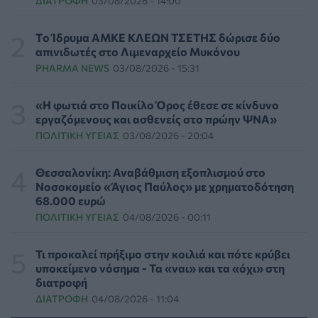
ΔΙΑΤΡΟΦΉ
03/08/2026 - 14:00
Μεγαλώνει πραγματικά η μυωπία μετά την
ενηλικίωση; - Τι δείχνουν νέες μελέτες
HEALTH TALK
06/08/2026 - 08:19
Tο Ίδρυμα ΑΜΚΕ ΚΛΕΩΝ ΤΣΕΤΗΣ δώρισε δύο
απινιδωτές στο Λιμεναρχείο Μυκόνου
PHARMA NEWS
03/08/2026 - 15:31
Στον σταθμό φιλοξενίας πυρόπληκτων ζώων στα
Μέγαρα ο Νίκος Ανδρουλάκης
ΕΠΙΚΑΙΡΌΤΗΤΑ
06/08/2026 - 03:46
«Η φωτιά στο Ποικίλο Όρος έθεσε σε κίνδυνο
εργαζόμενους και ασθενείς στο πρώην ΨΝΑ»
ΠΟΛΙΤΙΚΉ ΥΓΕΊΑΣ
03/08/2026 - 20:04
Το Πανεπιστήμιο Keele υπέβαλε φάκελο προπτυχιακού
προγράμματος Ιατρικής
ΕΠΙΚΑΙΡΌΤΗΤΑ
06/08/2026 - 00:04
Θεσσαλονίκη: Αναβάθμιση εξοπλισμού στο
Νοσοκομείο «Άγιος Παύλος» με χρηματοδότηση
68.000 ευρώ
Binge-Watching και φαγητό: Τα επιστημονικά
ΠΟΛΙΤΙΚΉ ΥΓΕΊΑΣ
04/08/2026 - 00:11
δεδομένα αποκαλύπτουν πολλά για την ψυχική υγεία
ΨΥΧΙΚΉ ΥΓΕΊΑ
05/08/2026 - 23:17
Τι προκαλεί πρήξιμο στην κοιλιά και πότε κρύβει
υποκείμενο νόσημα - Τα «ναι» και τα «όχι» στη
Γεωργιάδης: «Δεν έπεσε η ψευδοροφή στα ΤΕΠ του
διατροφή
Νοσοκομείου Κορίνθου, την ξήλωσαν»
ΔΙΑΤΡΟΦΉ
04/08/2026 - 11:04
ΠΟΛΙΤΙΚΉ ΥΓΕΊΑΣ
05/08/2026 - 21:53