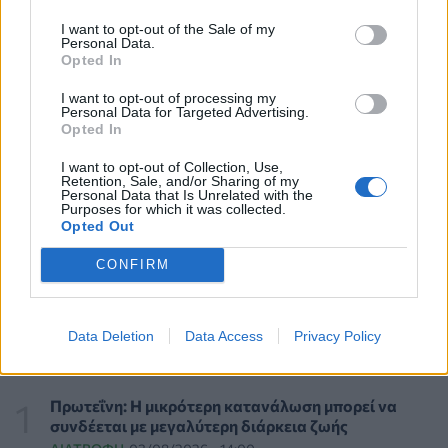
ΠΟΛΙΤΙΚΉ ΥΓΕΊΑΣ
06/08/2026 - 12:32
I want to opt-out of the Sale of my
Personal Data.
Opted In
Eli Lilly: Εκρηκτική άνοδος στις πωλήσεις των
ενέσιμων φαρμάκων της για την απώλεια βάρους
I want to opt-out of processing my
Personal Data for Targeted Advertising.
PHARMA POLICY
06/08/2026 - 12:00
Opted In
Καυτερές πιπεριές και μαρούλια οι πηγές του
I want to opt-out of Collection, Use,
Retention, Sale, and/or Sharing of my
υγειονομικού τρόμου στις ΗΠΑ
Personal Data that Is Unrelated with the
Purposes for which it was collected.
ΥΓΕΊΑ
06/08/2026 - 11:00
Opted Out
FDA: Πράσινο φως στο πρώτο εμβόλιο γρίπης mRNA
CONFIRM
της Moderna – Τι δείχνουν οι μελέτες»
PHARMA NEWS
06/08/2026 - 10:00
ΔΗΜΟΦΙΛΗ
Data Deletion
Data Access
Privacy Policy
Ιός Δυτικού Νείλου: 23 νέα κρούσματα μέσα σε μία
εβδομάδα, έξι θάνατοι
ΕΠΙΚΑΙΡΌΤΗΤΑ
06/08/2026 - 09:00
Πρωτεΐνη: Η μικρότερη κατανάλωση μπορεί να
συνδέεται με μεγαλύτερη διάρκεια ζωής