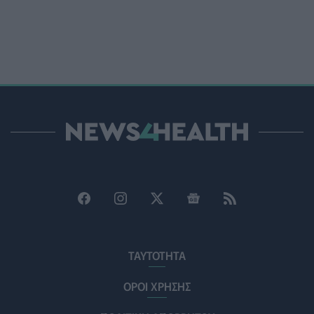
Ιαπωνικό θαύμα κατά της περιοδοντίτιδας:
Καινοτόμος θεραπεία στοχεύει μόνο το
βακτήριο-«κλειδί»
ΥΓΕΊΑ
05/08/2026 - 21:17
Τύποι, συμπτώματα και αντιμετώπιση της
φωτοευαισθησίας - Χρήσιμες ερωταπαντήσεις
ΥΓΕΊΑ
05/08/2026 - 20:42
WWF Ελλάς: Περισσότερα από 180.000 στρέμματα
δάσους κάηκαν σε λίγες μόνο μέρες
ΕΠΙΚΑΙΡΌΤΗΤΑ
05/08/2026 - 20:16
Γεωργιάδης: «Αλλάζει ο υγειονομικός χάρτης των
διακομιδών στη Στερεά Ελλάδα με τα νέα
ΤΑΥΤΟΤΗΤΑ
ασθενοφόρα»
ΠΟΛΙΤΙΚΉ ΥΓΕΊΑΣ
05/08/2026 - 19:49
ΟΡΟΙ ΧΡΗΣΗΣ