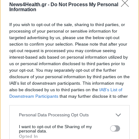
ΥΓΕΊΑ
27/04/2026 - 11:10
News4Health.gr -
Do Not Process My Personal
Information
Οι καθαριστές αέρα με φίλτρα HEPA ενδέχεται να
ενισχύουν τις νοητικές ικανότητες στους άνω των
40
If you wish to opt-out of the sale, sharing to third parties, or
processing of your personal or sensitive information for
targeted advertising by us, please use the below opt-out
section to confirm your selection. Please note that after your
opt-out request is processed you may continue seeing
ΤΕΛΕΥΤΑΙΑ ΝΕΑ
interest-based ads based on personal information utilized by
us or personal information disclosed to third parties prior to
your opt-out. You may separately opt-out of the further
Ευρεία σύσκεψη στον ΕΟΦ για την ομαλή λειτουργία
disclosure of your personal information by third parties on the
της εφοδιαστικής αλυσίδας φαρμάκων
IAB’s list of downstream participants. This information may
PHARMA POLICY
06/08/2026 - 13:54
also be disclosed by us to third parties on the
IAB’s List of
Downstream Participants
that may further disclose it to other
Γιατί ξαναπαίρνουμε το χαμένο βάρος; Ο ρόλος του
third parties.
βιολογικού προγραμματισμού μας
Personal Data Processing Opt Outs
ΔΙΑΤΡΟΦΉ
06/08/2026 - 13:00
I want to opt-out of the Sharing of my
personal data.
ΠΙΣ: Η διορισμένη από το Υπουργείο Υγείας Διοικούσα
Opted In
Επιτροπή δεσμεύεται για νέες εκλογές