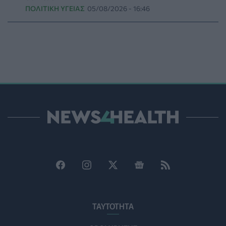
κολύμβηση
ΠΟΛΙΤΙΚΉ ΥΓΕΊΑΣ
05/08/2026 - 16:46
ΥΓΕΊΑ
07/08/2026 - 09:00
Πέντε συμβουλές για καυτό αλλά και ασφαλές σεξ το
καλοκαίρι
ΥΓΕΊΑ
06/08/2026 - 22:01
ΕΟΔΥ: Σε ύφεση κορονοϊός, γρίπη και RSV με μόλις
επτά νέες εισαγωγές για κάθε ιό
ΥΓΕΊΑ
06/08/2026 - 21:22
Πανευρωπαϊκή έρευνα: Το 64% των Ελλήνων
εργαζόμενων θα άλλαζε δουλειά για χάρη του
κατοικιδίου του
PET
06/08/2026 - 20:49
Επιδημία χολέρας με 239 κρούσματα και 13 νεκρούς
στο Τσαντ
ΤΑΥΤΟΤΗΤΑ
ΕΠΙΚΑΙΡΌΤΗΤΑ
06/08/2026 - 20:22