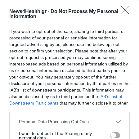
Ο Δήμος Μετεώρων επενδύει στην πρωτοβάθμια
φροντίδα υγείας και την πρόληψη
News4Health.gr -
Do Not Process My Personal
ΠΟΛΙΤΙΚΉ ΥΓΕΊΑΣ
07/08/2026 - 15:24
Information
Και οι μαϊμούδες έχουν κατοικίδια! Οι επιστήμονες
If you wish to opt-out of the sale, sharing to third parties, or
ρίχνουν φως στις "φιλίες" μεταξύ διαφορετικών ειδών
processing of your personal or sensitive information for
PET
07/08/2026 - 15:02
targeted advertising by us, please use the below opt-out
section to confirm your selection. Please note that after your
opt-out request is processed you may continue seeing
Η ΕΙΝΑΠ καταγγέλλει την αιφνιδιαστική ένταξη του
interest-based ads based on personal information utilized by
Σισμανογλείου στις πρωινές εφημερίες της Αττικής
us or personal information disclosed to third parties prior to
ΠΟΛΙΤΙΚΉ ΥΓΕΊΑΣ
07/08/2026 - 14:39
your opt-out. You may separately opt-out of the further
disclosure of your personal information by third parties on the
Ηλεκτρικά πατίνια: 3,5 φορές μεγαλύτερος ο κίνδυνος
IAB’s list of downstream participants. This information may
σοβαρής εγκεφαλικής κάκωσης
also be disclosed by us to third parties on the
IAB’s List of
ΥΓΕΊΑ
07/08/2026 - 14:00
Downstream Participants
that may further disclose it to other
third parties.
ΔΗΜΟΦΙΛΗ
ΗΠΑ: Μεγάλη τράπεζα επενδύει 250 εκατ. δολάρια
Personal Data Processing Opt Outs
τον χρόνο για φάρμακα GLP-1 στους εργαζομένους
ΥΠΗΡΕΣΊΕΣ ΥΓΕΊΑΣ
07/08/2026 - 13:00
Νέα δράση 850.000 ευρώ για την δημόσια υγεία
I want to opt-out of the Sharing of my
personal data.