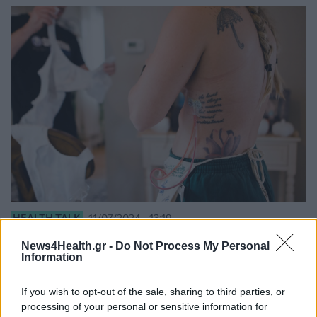
HEALTH TALK
11/07/2024 - 13:19
Μαστογραφία: Όλα όσα πρέπει να γνωρίζουμε
News4Health.gr -
Do Not Process My Personal
για την εξέταση που σώζει ζωές
Information
If you wish to opt-out of the sale, sharing to third parties, or
processing of your personal or sensitive information for