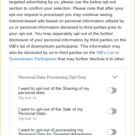
targeted advertising by us, please use the below opt-out
section to confirm your selection. Please note that after your
opt-out request is processed you may continue seeing
interest-based ads based on personal information utilized by
us or personal information disclosed to third parties prior to
your opt-out. You may separately opt-out of the further
disclosure of your personal information by third parties on the
IAB’s list of downstream participants. This information may
also be disclosed by us to third parties on the
IAB’s List of
Downstream Participants
that may further disclose it to other
third parties.
Personal Data Processing Opt Outs
HEALTH TALK
12/03/2024 - 13:19
I want to opt-out of the Sharing of my
personal data.
Τι πρέπει να γνωρίζετε για τα ογκίδια μαστού
Opted In
στην εγκυμοσύνη και στον θηλασμό
I want to opt-out of the Sale of my
Personal Data.
Opted In
I want to opt-out of processing my
Personal Data for Targeted Advertising.