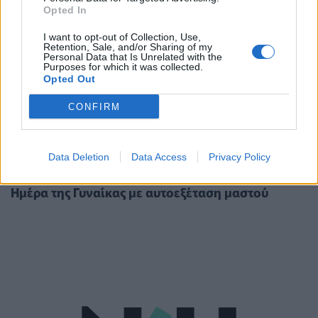
Opted In
I want to opt-out of Collection, Use,
Retention, Sale, and/or Sharing of my
Personal Data that Is Unrelated with the
Purposes for which it was collected.
Opted Out
CONFIRM
ΥΠΗΡΕΣΊΕΣ ΥΓΕΊΑΣ
07/03/2024 - 16:18
Data Deletion
Data Access
Privacy Policy
Μήνυμα πρόληψης από τον όμιλο Affidea για την
Ημέρα της Γυναίκας με αυτοεξέταση μαστού