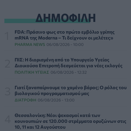
Αιγαίο και Αττική το Σάββατο 8 Αυγούστου
ΕΠΙΚΑΙΡΌΤΗΤΑ
07/08/2026 - 18:37
ΔΗΜΟΦΙΛΗ
Τι μπορεί να μας διδάξει η νέα ταινία του Spider-Man
για την απώλεια και το πένθος
FDA: Πράσινο φως στο πρώτο εμβόλιο γρίπης
ΨΥΧΙΚΉ ΥΓΕΊΑ
07/08/2026 - 18:11
mRNA της Moderna – Τι δείχνουν οι μελέτες»
PHARMA NEWS
06/08/2026 - 10:00
Επιπλέον πόροι 12,5 εκατ. ευρώ στις Περιφέρειες για
την ενίσχυση της βιοασφάλειας από το ΥΠΑΑΤ
ΠΙΣ: Η διορισμένη από το Υπουργείο Υγείας
ΕΠΙΚΑΙΡΌΤΗΤΑ
07/08/2026 - 17:42
Διοικούσα Επιτροπή δεσμεύεται για νέες εκλογές
ΠΟΛΙΤΙΚΉ ΥΓΕΊΑΣ
06/08/2026 - 12:32
Συναγερμός στις ΗΠΑ για φονικό μύκητα που αντέχει
και στα φάρμακα
Γιατί ξαναπαίρνουμε το χαμένο βάρος; Ο ρόλος του
ΥΓΕΊΑ
07/08/2026 - 17:17
βιολογικού προγραμματισμού μας
ΔΙΑΤΡΟΦΉ
06/08/2026 - 13:00
Πέθανε στα 26 της η influencer Σίντνεϊ Τάουλ που
μοιράστηκε επί τρία χρόνια τη μάχη της με σπάνιο
Θεσσαλονίκη: Νέοι ψεκασμοί κατά των
καρκίνο
κουνουπιών σε 120.000 στρέμματα ορυζώνων στις
ΕΠΙΚΑΙΡΌΤΗΤΑ
07/08/2026 - 16:41
10, 11 και 12 Αυγούστου