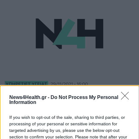
ΥΠΗΡΕΣΊΕΣ ΥΓΕΊΑΣ
29/11/2021 - 16:00
Metropolitan General: Νέα πρωτοποριακή
News4Health.gr -
Do Not Process My Personal
υπηρεσία ηλεκτρονικής εισαγωγής
Information
If you wish to opt-out of the sale, sharing to third parties, or
processing of your personal or sensitive information for
targeted advertising by us, please use the below opt-out
section to confirm your selection. Please note that after your