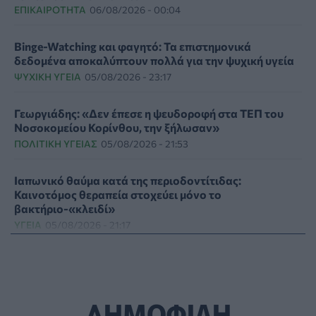
ΕΠΙΚΑΙΡΌΤΗΤΑ
06/08/2026 - 00:04
Binge-Watching και φαγητό: Τα επιστημονικά
δεδομένα αποκαλύπτουν πολλά για την ψυχική υγεία
ΨΥΧΙΚΉ ΥΓΕΊΑ
05/08/2026 - 23:17
Γεωργιάδης: «Δεν έπεσε η ψευδοροφή στα ΤΕΠ του
Νοσοκομείου Κορίνθου, την ξήλωσαν»
ΠΟΛΙΤΙΚΉ ΥΓΕΊΑΣ
05/08/2026 - 21:53
Ιαπωνικό θαύμα κατά της περιοδοντίτιδας:
Καινοτόμος θεραπεία στοχεύει μόνο το
βακτήριο-«κλειδί»
ΥΓΕΊΑ
05/08/2026 - 21:17
Τύποι, συμπτώματα και αντιμετώπιση της
φωτοευαισθησίας - Χρήσιμες ερωταπαντήσεις
ΥΓΕΊΑ
05/08/2026 - 20:42
ΔΗΜΟΦΙΛΗ