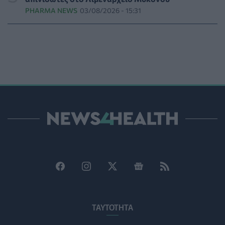
απομόνωση
PHARMA NEWS
03/08/2026 - 15:31
ΨΥΧΙΚΉ ΥΓΕΊΑ
05/08/2026 - 18:21
Χαλκιδική: Εντός ορίων τα αποτελέσματα από τις
πρώτες μικροβιολογικές αναλύσεις στο πόσιμο νερό
ΕΠΙΚΑΙΡΌΤΗΤΑ
05/08/2026 - 17:39
Χαμηλά τα ποσοστά αποκλειστικού θηλασμού μέχρι
τον 6ο μήνα στην Ελλάδα
ΥΓΕΊΑ
05/08/2026 - 17:14
ΠΟΕΡΓΙ: Η πρόληψη δεν μπορεί να χρηματοδοτείται
από τους παρόχους μέσω clawback
ΠΟΛΙΤΙΚΉ ΥΓΕΊΑΣ
05/08/2026 - 16:46
Ο ΕΦΕΤ ανακάλεσε από τα ράφια καραμέλες-ζελέ
ΕΠΙΚΑΙΡΌΤΗΤΑ
05/08/2026 - 16:28
ΤΑΥΤΟΤΗΤΑ
Κατέρρευσε κομμάτι της ψευδοροφής στα