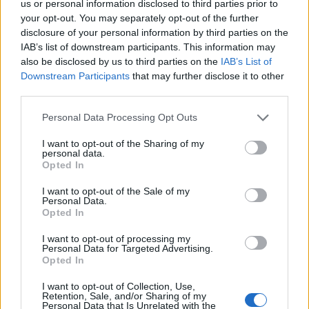
ιατρείο υποστήριξης τρόπου ζωής ασθενών με
us or personal information disclosed to third parties prior to
καρκίνο
your opt-out. You may separately opt-out of the further
disclosure of your personal information by third parties on the
IAB’s list of downstream participants. This information may
also be disclosed by us to third parties on the
IAB’s List of
Downstream Participants
that may further disclose it to other
third parties.
Personal Data Processing Opt Outs
I want to opt-out of the Sharing of my
personal data.
Opted In
I want to opt-out of the Sale of my
Personal Data.
Opted In
I want to opt-out of processing my
Personal Data for Targeted Advertising.
Opted In
ΥΓΕΊΑ
06/02/2023 - 17:02
I want to opt-out of Collection, Use,
Υποβοηθούμενη αναπαραγωγή: Μόλις 3.600
Retention, Sale, and/or Sharing of my
Personal Data that Is Unrelated with the