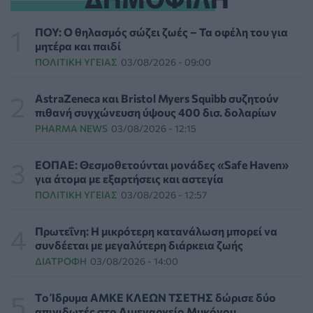
WWF Ελλάς: Περισσότερα από 180.000 στρέμματα
δάσους κάηκαν σε λίγες μόνο μέρες
ΠΟΥ: Ο θηλασμός σώζει ζωές – Τα οφέλη του για
ΕΠΙΚΑΙΡΌΤΗΤΑ
05/08/2026 - 20:16
μητέρα και παιδί
ΠΟΛΙΤΙΚΉ ΥΓΕΊΑΣ
03/08/2026 - 09:00
Γεωργιάδης: «Αλλάζει ο υγειονομικός χάρτης των
διακομιδών στη Στερεά Ελλάδα με τα νέα
AstraZeneca και Bristol Myers Squibb συζητούν
ασθενοφόρα»
πιθανή συγχώνευση ύψους 400 δισ. δολαρίων
ΠΟΛΙΤΙΚΉ ΥΓΕΊΑΣ
05/08/2026 - 19:49
PHARMA NEWS
03/08/2026 - 12:15
Οι πέντε λόγοι για τους οποίους η διατροφή πρέπει να
ΕΟΠΑΕ: Θεσμοθετούνται μονάδες «Safe Haven»
καθοδηγείται από κλινικό διαιτολόγο
για άτομα με εξαρτήσεις και αστεγία
HEALTH TALK
05/08/2026 - 18:59
ΠΟΛΙΤΙΚΉ ΥΓΕΊΑΣ
03/08/2026 - 12:57
Ψυχοκοινωνική υποστήριξη στους πυρόπληκτους της
Πρωτεΐνη: Η μικρότερη κατανάλωση μπορεί να
Δυτικής Αττικής από τον ΕΕΣ
συνδέεται με μεγαλύτερη διάρκεια ζωής
ΕΠΙΚΑΙΡΌΤΗΤΑ
05/08/2026 - 18:34
ΔΙΑΤΡΟΦΉ
03/08/2026 - 14:00
Νέα μελέτη: Η μοναξιά και οι επιπτώσεις της στην
Tο Ίδρυμα ΑΜΚΕ ΚΛΕΩΝ ΤΣΕΤΗΣ δώρισε δύο
γενική υγεία σε σύγκριση με την κοινωνική
απινιδωτές στο Λιμεναρχείο Μυκόνου