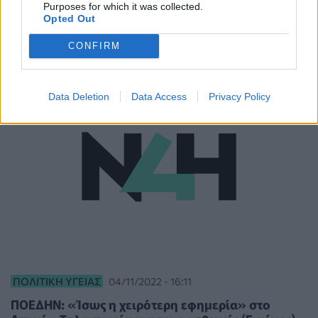
καταχωρήσεις δοτών - Στην τελική ευθεία η
Purposes for which it was collected.
μονάδα στο Αττικόν
Opted Out
CONFIRM
Data Deletion
Data Access
Privacy Policy
ΠΟΛΙΤΙΚΉ ΥΓΕΊΑΣ
04/11/2022 - 16:11
ΠΟΕΔΗΝ: «Ίσως η χειρότερη εφημερία» στο