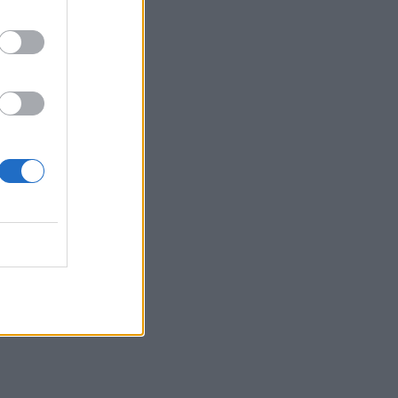
Συναγερμός στις ΗΠΑ για φονικό μύκητα που
αντέχει και στα φάρμακα
ΥΓΕΊΑ
07/08/2026 - 17:17
ε
Πέθανε στα 26 της η influencer Σίντνεϊ Τάουλ
που μοιράστηκε επί τρία χρόνια τη μάχη της με
σπάνιο καρκίνο
ΕΠΙΚΑΙΡΌΤΗΤΑ
07/08/2026 - 16:41
Απώλεια βάρους: Οι τρεις παράγοντες που
κρίνουν το αποτέλεσμα σύμφωνα με ειδικό
ες
στην παχυσαρκία
ΔΙΑΤΡΟΦΉ
07/08/2026 - 16:16
Ο ΙΣΑ συνιστά τη λήψη σχολαστικών μέτρων
,
ατομικής προστασίας από τον ιό του Δυτικού
Νείλου
ΥΓΕΊΑ
07/08/2026 - 15:42