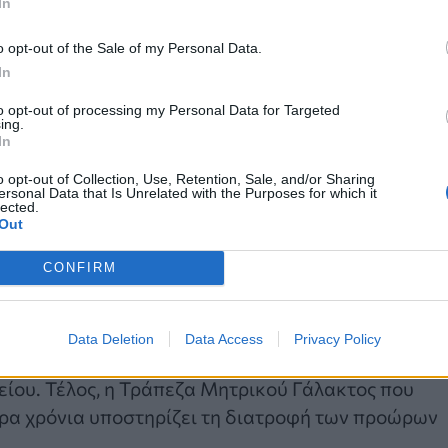
In
ία και με την παγκόσμια γεωπολιτική κρίση, ο
o opt-out of the Sale of my Personal Data.
ρο ζωής και στόχο της αειφόρου ανάπτυξης, και
In
είκτης για την παρακολούθηση του επιπέδου της
to opt-out of processing my Personal Data for Targeted
 «
Το υποστηρικτικό εργασιακό περιβάλλον μέσα σ
ing.
In
πεδο αποτελεί τη φετινή παγκόσμια καμπάνια
ός Υγείας και η UNICEF έχουν στόχο ως το 2030
o opt-out of Collection, Use, Retention, Sale, and/or Sharing
ersonal Data that Is Unrelated with the Purposes for which it
λάζουν τα παιδιά τους
», υπογραμμίζει ο κ.
lected.
Out
CONFIRM
εωργίου παρέχει δωρεάν εκπαίδευση στις μέλλουσ
α τη μητρότητα και των προγεννητικών μαθημάτων.
στημιακής Μαιευτικής-Γυναικολογικής Κλινικής
Data Deletion
Data Access
Privacy Policy
ώρο άντλησης, χώρο για τις μητέρες που θηλάζουν
είου. Τέλος, η Τράπεζα Μητρικού Γάλακτος που
ερα χρόνια υποστηρίζει τη διατροφή των προώρων