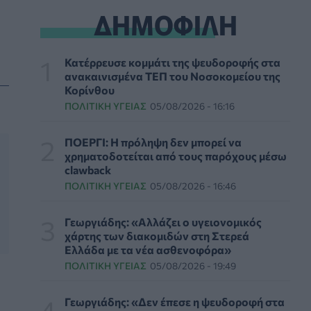
ΗΠΑ: Μεγάλη τράπεζα επενδύει 250 εκατ.
ΔΗΜΟΦΙΛΗ
δολάρια τον χρόνο για φάρμακα GLP-1 στους
εργαζομένους
ΥΠΗΡΕΣΊΕΣ ΥΓΕΊΑΣ
07/08/2026 - 13:00
Κατέρρευσε κομμάτι της ψευδοροφής στα
ανακαινισμένα ΤΕΠ του Νοσοκομείου της
Βασιλακόπουλος για ιό Δυτικού Νείλου: Στο
Κορίνθου
«κόκκινο» η Αττική – Τι πρέπει να προσέχουν
ΠΟΛΙΤΙΚΉ ΥΓΕΊΑΣ
05/08/2026 - 16:16
οι παραθεριστές
ΥΓΕΊΑ
07/08/2026 - 11:57
ΠΟΕΡΓΙ: Η πρόληψη δεν μπορεί να
χρηματοδοτείται από τους παρόχους μέσω
Γλοιοβλάστωμα: Νέο «παράθυρο» για πιο
clawback
αποτελεσματική χημειοθεραπεία μετά το
ΠΟΛΙΤΙΚΉ ΥΓΕΊΑΣ
05/08/2026 - 16:46
χειρουργείο
ΥΓΕΊΑ
07/08/2026 - 11:00
Γεωργιάδης: «Αλλάζει ο υγειονομικός
χάρτης των διακομιδών στη Στερεά
ΛΔ Κονγκό: Πάνω από 4.000 τα
Ελλάδα με τα νέα ασθενοφόρα»
επιβεβαιωμένα κρούσματα Έμπολα
ΠΟΛΙΤΙΚΉ ΥΓΕΊΑΣ
05/08/2026 - 19:49
ΥΓΕΊΑ
07/08/2026 - 10:30
Γεωργιάδης: «Δεν έπεσε η ψευδοροφή στα