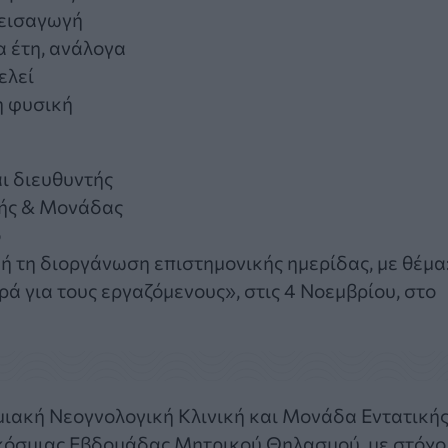
 εισαγωγή
α έτη, ανάλογα
ελεί
η φυσική
ι διευθυντής
κής & Mονάδας
ο
μή τη διοργάνωση επιστημονικής ημερίδας, με θέμα
 για τους εργαζόμενους», στις 4 Νοεμβρίου, στο
μιακή Νεογνολογική Κλινική και Μονάδα Εντατική
κόσμιας Εβδομάδας Μητρικού Θηλασμού, με στόχο