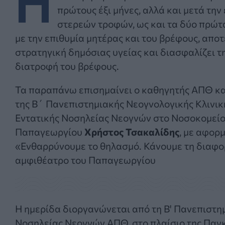
πρώτους έξι μήνες, αλλά και μετά την
στερεών τροφών, ως και τα δύο πρώτ
με την επιθυμία μητέρας και του βρέφους, αποτ
στρατηγική δημόσιας υγείας και διασφαλίζει τ
διατροφή του βρέφους.
Τα παραπάνω επισημαίνει ο καθηγητής ΑΠΘ κα
της Β΄ Πανεπιστημιακής Νεογνολογικής Κλινι
Eντατικής Nοσηλείας Nεογνών στο Νοσοκομεί
Παπαγεωργίου
Χρήστος Τσακαλίδης
, με αφορ
«Ενθαρρύνουμε το θηλασμό. Κάνουμε τη διαφορά
αμφιθέατρο του Παπαγεωργίου
Η ημερίδα διοργανώνεται από τη Β' Πανεπιστη
Νοσηλείας Νεογνών ΑΠΘ, στο πλαίσιο της Παγ