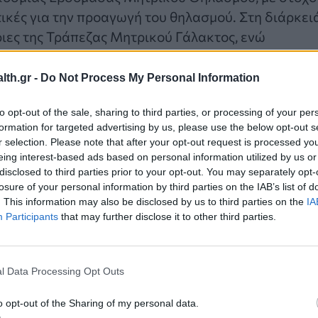
ικές για την προαγωγή του θηλασμού. Στη διάρκει
ριες της Τράπεζας Μητρικού Γάλακτος, ενώ
σεις σε ερωτήματα, όπως το «
πώς μπορούν οι
ποστήριξη της εργαζόμενης θηλάζουσας μητέρας κα
th.gr -
Do Not Process My Personal Information
ρά θετικά στην προαγωγή του μητρικού θηλασμού;
to opt-out of the sale, sharing to third parties, or processing of your per
formation for targeted advertising by us, please use the below opt-out s
r selection. Please note that after your opt-out request is processed y
eing interest-based ads based on personal information utilized by us or
disclosed to third parties prior to your opt-out. You may separately opt-
losure of your personal information by third parties on the IAB’s list of
. This information may also be disclosed by us to third parties on the
IA
Participants
that may further disclose it to other third parties.
l Data Processing Opt Outs
o opt-out of the Sharing of my personal data.