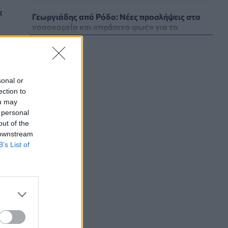
ά
Γεωργιάδης από Ρόδο: Νέες προσλήψεις στο
νοσοκομείο και «πράσινο φως» για το
ακτινοθεραπευτικό κέντρο
ΠΟΛΙΤΙΚΉ ΥΓΕΊΑΣ
07/08/2026 - 19:12
ι
».
Σε κόκκινο συναγερμό για φωτιές Κρήτη,
sonal or
Βόρειο Αιγαίο και Αττική το Σάββατο 8
ection to
Αυγούστου
ou may
ΕΠΙΚΑΙΡΌΤΗΤΑ
07/08/2026 - 18:37
 personal
out of the
Τι μπορεί να μας διδάξει η νέα ταινία του
 downstream
Spider-Man για την απώλεια και το πένθος
B’s List of
ΨΥΧΙΚΉ ΥΓΕΊΑ
07/08/2026 - 18:11
Επιπλέον πόροι 12,5 εκατ. ευρώ στις
Περιφέρειες για την ενίσχυση της
βιοασφάλειας από το ΥΠΑΑΤ
ΕΠΙΚΑΙΡΌΤΗΤΑ
07/08/2026 - 17:42