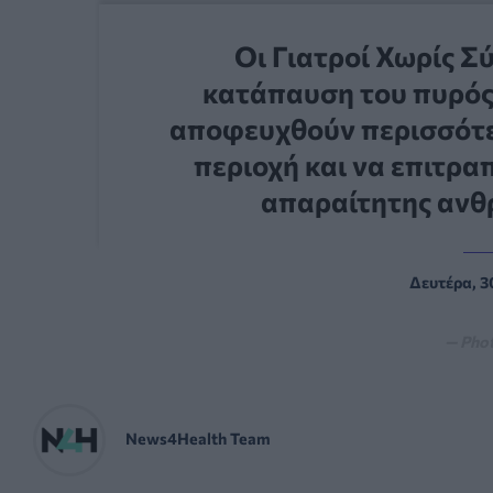
Οι Γιατροί Χωρίς Σ
κατάπαυση του πυρός
αποφευχθούν περισσότε
περιοχή και να επιτρα
απαραίτητης ανθ
Δευτέρα, 3
— Phot
News4Health Team