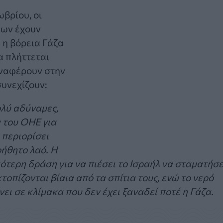
βρίου, οι
εων έχουν
 η βόρεια Γάζα
α πλήττεται
αναφέρουν στην
συνεχίζουν:
ολύ αδύναμες,
 του ΟΗΕ για
 περιορίσει
οήθητο λαό. Η
ότερη δράση για να πιέσει το Ισραήλ να σταματήσε
οπίζονται βίαια από τα σπίτια τους, ενώ το νερό
ει σε κλίμακα που δεν έχει ξαναδεί ποτέ η Γάζα.