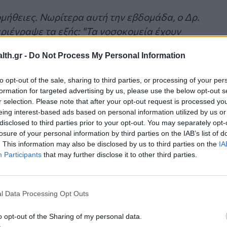
ομήθειες. Νωρίτερα αυτή την εβδομάδα, ο Δρ.
ριέγραψε τα εξής: "Τα νοσοκομεία έχουν
χειρουργικές επεμβάσεις γίνονται χωρίς κατάλληλ
th.gr -
Do Not Process My Personal Information
ίσει από πτώματα".
to opt-out of the sale, sharing to third parties, or processing of your per
formation for targeted advertising by us, please use the below opt-out s
r selection. Please note that after your opt-out request is processed y
eing interest-based ads based on personal information utilized by us or
disclosed to third parties prior to your opt-out. You may separately opt-
losure of your personal information by third parties on the IAB’s list of
. This information may also be disclosed by us to third parties on the
IA
Participants
that may further disclose it to other third parties.
l Data Processing Opt Outs
o opt-out of the Sharing of my personal data.