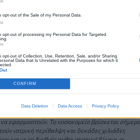
In
κτωβρίου περιορίζει ακόμα περισσότερο την
τικής και ιατρικής βοήθειας. Οι άνθρωποι που
o opt-out of the Sale of my Personal Data.
αίκες που πρόκειται να γεννήσουν και οι ηλικιωμέν
In
άζονται περισσότερο. Λόγω της διακοπής ρεύματος
to opt-out of processing my Personal Data for Targeted
φή με το μεγαλύτερο μέρος του παλαιστινιακού
ing.
In
o opt-out of Collection, Use, Retention, Sale, and/or Sharing
ersonal Data that Is Unrelated with the Purposes for which it
ν που χρειάζονται επείγουσα ιατρική βοήθεια
lected.
Out
τήματος υγείας, το οποίο διαθέτει σήμερα περίπο
όσα πολλά θύματα σε τόσο σύντομο χρονικό
CONFIRM
νες ισραηλινές επιθέσεις μεγάλης κλίμακας.
ας, όπου οι Παλαιστίνιοι συνάδελφοι συνεχίζουν ν
Data Deletion
Data Access
Privacy Policy
Οι ισραηλινές στρατιωτικές εντολές για εκκένωση
ο να εφαρμοστούν. Το νοσοκομείο βρίσκεται σήμερ
τούν ιατρική περίθαλψη και δεκάδες χιλιάδες
φωνα με το διεθνές ανθρωπιστικό δίκαιο, οι