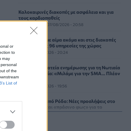
Καλοκαιρινές διακοπές με ασφάλεια και για
τους καρδιοπαθείς
HEALTH TALK
07/08/2026 - 20:58
η
ΕΚΕΑ: Δίνουμε αίμα ακόμα και στις διακοπές
σε μία από τις 96 υπηρεσίες της χώρας
sonal or
ΥΓΕΊΑ
07/08/2026 - 20:24
ection to
ou may
 personal
Εθνική εκστρατεία ενημέρωσης για τη Νωτιαία
out of the
Μυϊκή Ατροφία: «Μιλάμε για την SMA… Πλέον
 downstream
Ξέρεις»
B’s List of
ΥΓΕΊΑ
07/08/2026 - 19:56
Γεωργιάδης από Ρόδο: Νέες προσλήψεις στο
νοσοκομείο και «πράσινο φως» για το
ακτινοθεραπευτικό κέντρο
ΠΟΛΙΤΙΚΉ ΥΓΕΊΑΣ
07/08/2026 - 19:12