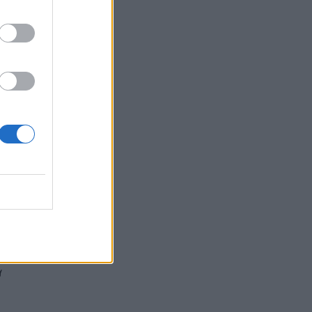
Σε κόκκινο συναγερμό για φωτιές Κρήτη,
Βόρειο Αιγαίο και Αττική το Σάββατο 8
Αυγούστου
οι
ΕΠΙΚΑΙΡΌΤΗΤΑ
07/08/2026 - 18:37
,
Τι μπορεί να μας διδάξει η νέα ταινία του
Spider-Man για την απώλεια και το πένθος
ΨΥΧΙΚΉ ΥΓΕΊΑ
07/08/2026 - 18:11
Επιπλέον πόροι 12,5 εκατ. ευρώ στις
υ
Περιφέρειες για την ενίσχυση της
βιοασφάλειας από το ΥΠΑΑΤ
ΕΠΙΚΑΙΡΌΤΗΤΑ
07/08/2026 - 17:42
α
Συναγερμός στις ΗΠΑ για φονικό μύκητα που
αντέχει και στα φάρμακα
ΥΓΕΊΑ
07/08/2026 - 17:17
α
Πέθανε στα 26 της η influencer Σίντνεϊ Τάουλ