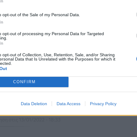
In
o opt-out of the Sale of my Personal Data.
In
to opt-out of processing my Personal Data for Targeted
ing.
In
o opt-out of Collection, Use, Retention, Sale, and/or Sharing
ersonal Data that Is Unrelated with the Purposes for which it
lected.
Out
CONFIRM
Data Deletion
Data Access
Privacy Policy
ση στις 13/01/2022 - 18:33