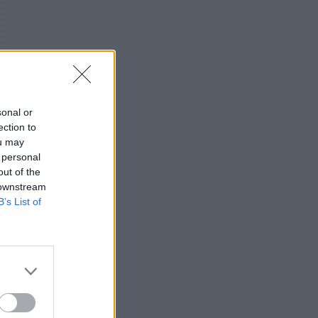
ΗΠΑ: Επιτροπή της Γερουσίας προτείνει
άσκηση διώξεων σε βάρος του Άντονι
Φάουτσι
ΕΠΙΚΑΙΡΌΤΗΤΑ
06/08/2026 - 18:38
Διαβητική αμφιβληστροειδοπάθεια:
«Σιωπηλός» κίνδυνος για την όραση των
sonal or
ασθενών
ection to
HEALTH TALK
06/08/2026 - 17:34
ou may
 personal
out of the
Γιατί οι γιατροί διστάζουν να γράψουν
 downstream
ορμονική θεραπεία για την εμμηνόπαυση
B’s List of
ΥΓΕΊΑ
06/08/2026 - 17:01
ό
Γιαννάκος: Πρωτοφανής πίεση στο
Νοσοκομείο Ζακύνθου - Καταγγέλθηκαν οκτώ
βιασμοί γυναικών
ΠΟΛΙΤΙΚΉ ΥΓΕΊΑΣ
06/08/2026 - 16:34