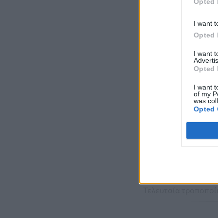
Opted 
I want t
Opted 
I want 
Advertis
Opted 
I want t
of my P
was col
Opted 
Τελευταία τροποποίη