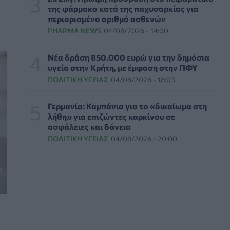
φαρμάκων
της φάρμακο κατά της παχυσαρκίας για
περιορισμένο αριθμό ασθενών
PHARMA POLICY
06/08/2026 - 13:54
PHARMA NEWS
04/08/2026 - 14:00
Γιατί ξαναπαίρνουμε το χαμένο βάρος; Ο
ρόλος του βιολογικού προγραμματισμού μας
Νέα δράση 850.000 ευρώ για την δημόσια
υγεία στην Κρήτη, με έμφαση στην ΠΦΥ
ΔΙΑΤΡΟΦΉ
06/08/2026 - 13:00
ΠΟΛΙΤΙΚΉ ΥΓΕΊΑΣ
04/08/2026 - 18:03
ΠΙΣ: Η διορισμένη από το Υπουργείο Υγείας
Διοικούσα Επιτροπή δεσμεύεται για νέες
Γερμανία: Καμπάνια για το «δικαίωμα στη
εκλογές
λήθη» για επιζώντες καρκίνου σε
ασφάλειες και δάνεια
ΠΟΛΙΤΙΚΉ ΥΓΕΊΑΣ
06/08/2026 - 12:32
ΠΟΛΙΤΙΚΉ ΥΓΕΊΑΣ
04/08/2026 - 20:00
Eli Lilly: Εκρηκτική άνοδος στις πωλήσεις των
ενέσιμων φαρμάκων της για την απώλεια
βάρους
PHARMA POLICY
06/08/2026 - 12:00
Καυτερές πιπεριές και μαρούλια οι πηγές του
υγειονομικού τρόμου στις ΗΠΑ