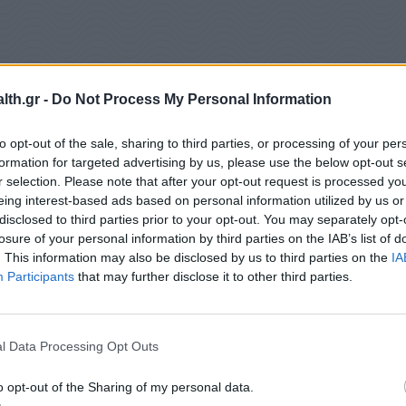
th.gr -
Do Not Process My Personal Information
to opt-out of the sale, sharing to third parties, or processing of your per
formation for targeted advertising by us, please use the below opt-out s
d και
self test
r selection. Please note that after your opt-out request is processed y
eing interest-based ads based on personal information utilized by us or
disclosed to third parties prior to your opt-out. You may separately opt-
ίναι να ανιχνευθούν και να
απομονωθούν οι πιο
losure of your personal information by third parties on the IAB’s list of
όπο να επιβραδυνθεί η διασπορά.
. This information may also be disclosed by us to third parties on the
IA
Participants
that may further disclose it to other third parties.
αίζουν «
καθοριστικό ρόλο
»,
διότι
ανιχνεύουν τον ι
ίο που μπορεί να τον μεταδώσει.
l Data Processing Opt Outs
άσκας, self test και η συμπεριφορά μας παίζει
o opt-out of the Sharing of my personal data.
ί από αρνητικοί να βγούμε θετικοί.