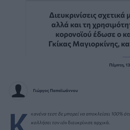
Διευκρινίσεις σχετικά
αλλά και τη χρησιμότ
κορονοϊού έδωσε ο κ
Γκίκας Μαγιορκίνης, κ
Πέμπτη, 13
Γιώργος Παπαϊωάννου
Κ
«
ανένα τεστ δε μπορεί να αποκλείσει 100% ότι
κολλήσει τον ιό
» διευκρίνισε αρχικά.