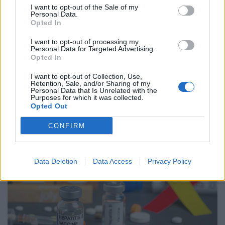
I want to opt-out of the Sale of my
Personal Data.
Opted In
I want to opt-out of processing my
Personal Data for Targeted Advertising.
Opted In
ΥΓΕΊΑ
06/08/2026 - 21:22
I want to opt-out of Collection, Use,
Retention, Sale, and/or Sharing of my
ΕΟΔΥ: Σε ύφεση κορονοϊός, γρίπη και RSV με μόλις
Personal Data that Is Unrelated with the
επτά νέες εισαγωγές για κάθε ιό
Purposes for which it was collected.
Opted Out
CONFIRM
Data Deletion
Data Access
Privacy Policy