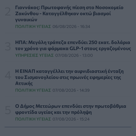
ΕΠΙΚΑΙΡΌΤΗΤΑ
07/08/2026 - 17:42
Γιαννάκος: Πρωτοφανής πίεση στο Νοσοκομείο
Ζακύνθου - Καταγγέλθηκαν οκτώ βιασμοί
γυναικών
Συναγερμός στις ΗΠΑ για φονικό μύκητα που αντέχει
ΠΟΛΙΤΙΚΉ ΥΓΕΊΑΣ
06/08/2026 - 16:34
και στα φάρμακα
ΥΓΕΊΑ
07/08/2026 - 17:17
ΗΠΑ: Μεγάλη τράπεζα επενδύει 250 εκατ. δολάρια
τον χρόνο για φάρμακα GLP-1 στους εργαζομένους
Πέθανε στα 26 της η influencer Σίντνεϊ Τάουλ που
ΥΠΗΡΕΣΊΕΣ ΥΓΕΊΑΣ
07/08/2026 - 13:00
μοιράστηκε επί τρία χρόνια τη μάχη της με σπάνιο
καρκίνο
ΕΠΙΚΑΙΡΌΤΗΤΑ
07/08/2026 - 16:41
Η ΕΙΝΑΠ καταγγέλλει την αιφνιδιαστική ένταξη
του Σισμανογλείου στις πρωινές εφημερίες της
Αττικής
Απώλεια βάρους: Οι τρεις παράγοντες που κρίνουν το
ΠΟΛΙΤΙΚΉ ΥΓΕΊΑΣ
07/08/2026 - 14:39
αποτέλεσμα σύμφωνα με ειδικό στην παχυσαρκία
ΔΙΑΤΡΟΦΉ
07/08/2026 - 16:16
Ο Δήμος Μετεώρων επενδύει στην πρωτοβάθμια
φροντίδα υγείας και την πρόληψη
Ο ΙΣΑ συνιστά τη λήψη σχολαστικών μέτρων ατομικής
ΠΟΛΙΤΙΚΉ ΥΓΕΊΑΣ
07/08/2026 - 15:24
προστασίας από τον ιό του Δυτικού Νείλου
ΥΓΕΊΑ
07/08/2026 - 15:42