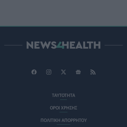
Ο Δήμος Μετεώρων επενδύει στην πρωτοβάθμια
φροντίδα υγείας και την πρόληψη
ΠΟΛΙΤΙΚΉ ΥΓΕΊΑΣ
07/08/2026 - 15:24
Και οι μαϊμούδες έχουν κατοικίδια! Οι επιστήμονες
ρίχνουν φως στις "φιλίες" μεταξύ διαφορετικών ειδών
PET
07/08/2026 - 15:02
Η ΕΙΝΑΠ καταγγέλλει την αιφνιδιαστική ένταξη του
Σισμανογλείου στις πρωινές εφημερίες της Αττικής
ΠΟΛΙΤΙΚΉ ΥΓΕΊΑΣ
07/08/2026 - 14:39
Ηλεκτρικά πατίνια: 3,5 φορές μεγαλύτερος ο κίνδυνος
σοβαρής εγκεφαλικής κάκωσης
ΤΑΥΤΟΤΗΤΑ
ΥΓΕΊΑ
07/08/2026 - 14:00
ΟΡΟΙ ΧΡΗΣΗΣ
ΗΠΑ: Μεγάλη τράπεζα επενδύει 250 εκατ. δολάρια
ΠΟΛΙΤΙΚΗ ΑΠΟΡΡΗΤΟΥ
τον χρόνο για φάρμακα GLP-1 στους εργαζομένους
ΥΠΗΡΕΣΊΕΣ ΥΓΕΊΑΣ
07/08/2026 - 13:00