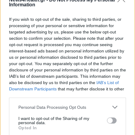
Information
If you wish to opt-out of the sale, sharing to third parties, or
processing of your personal or sensitive information for
targeted advertising by us, please use the below opt-out
section to confirm your selection. Please note that after your
opt-out request is processed you may continue seeing
interest-based ads based on personal information utilized by
ΥΓΕΊΑ
07/08/2026 - 11:57
us or personal information disclosed to third parties prior to
Βασιλακόπουλος για ιό Δυτικού Νείλου: Στο
your opt-out. You may separately opt-out of the further
«κόκκινο» η Αττική – Τι πρέπει να προσέχουν οι
disclosure of your personal information by third parties on the
παραθεριστές
IAB’s list of downstream participants. This information may
also be disclosed by us to third parties on the
IAB’s List of
Downstream Participants
that may further disclose it to other
third parties.
Personal Data Processing Opt Outs
I want to opt-out of the Sharing of my
personal data.
Opted In