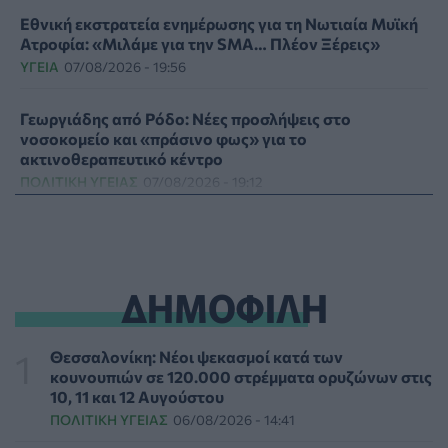
Εθνική εκστρατεία ενημέρωσης για τη Νωτιαία Μυϊκή
Ατροφία: «Μιλάμε για την SMA… Πλέον Ξέρεις»
ΥΓΕΊΑ
07/08/2026 - 19:56
Γεωργιάδης από Ρόδο: Νέες προσλήψεις στο
νοσοκομείο και «πράσινο φως» για το
ακτινοθεραπευτικό κέντρο
ΠΟΛΙΤΙΚΉ ΥΓΕΊΑΣ
07/08/2026 - 19:12
Σε κόκκινο συναγερμό για φωτιές Κρήτη, Βόρειο
Αιγαίο και Αττική το Σάββατο 8 Αυγούστου
ΕΠΙΚΑΙΡΌΤΗΤΑ
07/08/2026 - 18:37
ΔΗΜΟΦΙΛΗ
Τι μπορεί να μας διδάξει η νέα ταινία του Spider-Man
για την απώλεια και το πένθος
Θεσσαλονίκη: Νέοι ψεκασμοί κατά των
ΨΥΧΙΚΉ ΥΓΕΊΑ
07/08/2026 - 18:11
κουνουπιών σε 120.000 στρέμματα ορυζώνων στις
10, 11 και 12 Αυγούστου
ΠΟΛΙΤΙΚΉ ΥΓΕΊΑΣ
06/08/2026 - 14:41
Επιπλέον πόροι 12,5 εκατ. ευρώ στις Περιφέρειες για
την ενίσχυση της βιοασφάλειας από το ΥΠΑΑΤ