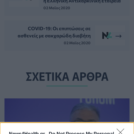
η Ελληνική Αντικαρκινική Εταιρεία
02 Μαϊος 2020
COVID-19: Oι επιπτώσεις σε
ασθενείς με σακχαρώδη διαβήτη
02 Μαϊος 2020
ΣΧΕΤΙΚΑ ΑΡΘΡΑ
News4Health.gr -
Do Not Process My Personal