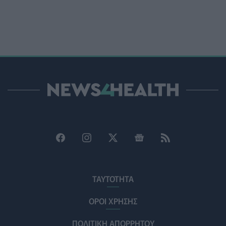
ΥΓΕΊΑ
07/08/2026 - 15:42
Ο Δήμος Μετεώρων επενδύει στην πρωτοβάθμια
φροντίδα υγείας και την πρόληψη
ΠΟΛΙΤΙΚΉ ΥΓΕΊΑΣ
07/08/2026 - 15:24
Και οι μαϊμούδες έχουν κατοικίδια! Οι επιστήμονες
ρίχνουν φως στις "φιλίες" μεταξύ διαφορετικών ειδών
PET
07/08/2026 - 15:02
Η ΕΙΝΑΠ καταγγέλλει την αιφνιδιαστική ένταξη του
Σισμανογλείου στις πρωινές εφημερίες της Αττικής
ΠΟΛΙΤΙΚΉ ΥΓΕΊΑΣ
07/08/2026 - 14:39
Ηλεκτρικά πατίνια: 3,5 φορές μεγαλύτερος ο κίνδυνος
ΤΑΥΤΟΤΗΤΑ
σοβαρής εγκεφαλικής κάκωσης
ΥΓΕΊΑ
07/08/2026 - 14:00
ΟΡΟΙ ΧΡΗΣΗΣ
ΠΟΛΙΤΙΚΗ ΑΠΟΡΡΗΤΟΥ
ΗΠΑ: Μεγάλη τράπεζα επενδύει 250 εκατ. δολάρια