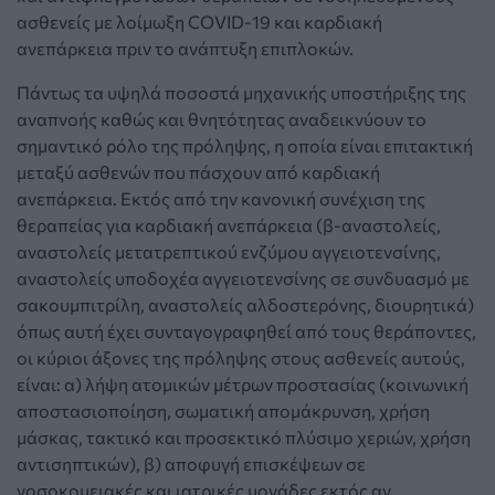
ασθενείς με λοίμωξη COVID-19 και καρδιακή
ανεπάρκεια πριν το ανάπτυξη επιπλοκών.
Πάντως τα υψηλά ποσοστά μηχανικής υποστήριξης της
αναπνοής καθώς και θνητότητας αναδεικνύουν το
σημαντικό ρόλο της πρόληψης, η οποία είναι επιτακτική
μεταξύ ασθενών που πάσχουν από καρδιακή
ανεπάρκεια. Εκτός από την κανονική συνέχιση της
θεραπείας για καρδιακή ανεπάρκεια (β-αναστολείς,
αναστολείς μετατρεπτικού ενζύμου αγγειοτενσίνης,
αναστολείς υποδοχέα αγγειοτενσίνης σε συνδυασμό με
σακουμπιτρίλη, αναστολείς αλδοστερόνης, διουρητικά)
όπως αυτή έχει συνταγογραφηθεί από τους θεράποντες,
οι κύριοι άξονες της πρόληψης στους ασθενείς αυτούς,
είναι: α) λήψη ατομικών μέτρων προστασίας (κοινωνική
αποστασιοποίηση, σωματική απομάκρυνση, χρήση
μάσκας, τακτικό και προσεκτικό πλύσιμο χεριών, χρήση
αντισηπτικών), β) αποφυγή επισκέψεων σε
νοσοκομειακές και ιατρικές μονάδες εκτός αν