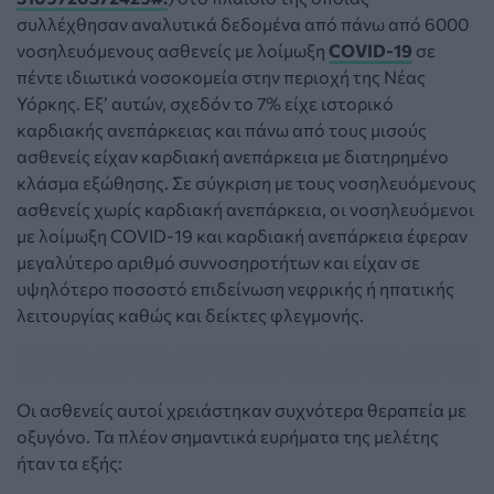
συλλέχθησαν αναλυτικά δεδομένα από πάνω από 6000
νοσηλευόμενους ασθενείς με λοίμωξη
COVID-19
σε
πέντε ιδιωτικά νοσοκομεία στην περιοχή της Νέας
Υόρκης. Εξ’ αυτών, σχεδόν το 7% είχε ιστορικό
καρδιακής ανεπάρκειας και πάνω από τους μισούς
ασθενείς είχαν καρδιακή ανεπάρκεια με διατηρημένο
κλάσμα εξώθησης. Σε σύγκριση με τους νοσηλευόμενους
ασθενείς χωρίς καρδιακή ανεπάρκεια, οι νοσηλευόμενοι
με λοίμωξη COVID-19 και καρδιακή ανεπάρκεια έφεραν
μεγαλύτερο αριθμό συννοσηροτήτων και είχαν σε
υψηλότερο ποσοστό επιδείνωση νεφρικής ή ηπατικής
λειτουργίας καθώς και δείκτες φλεγμονής.
Οι ασθενείς αυτοί χρειάστηκαν συχνότερα θεραπεία με
οξυγόνο. Τα πλέον σημαντικά ευρήματα της μελέτης
ήταν τα εξής: