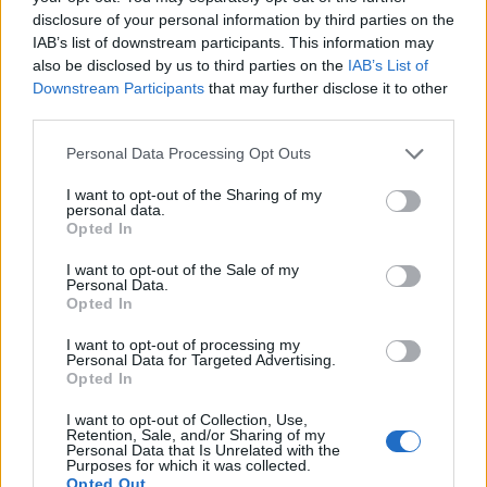
disclosure of your personal information by third parties on the
IAB’s list of downstream participants. This information may
also be disclosed by us to third parties on the
IAB’s List of
Τελευταία τροποποίηση στις 06/11/2020 - 15:45
Downstream Participants
that may further disclose it to other
third parties.
Personal Data Processing Opt Outs
COVID 19
ΚΑΡΔΙΑ
ΛΟΙΜΩΞΗ
I want to opt-out of the Sharing of my
personal data.
Opted In
ΑΣΘΕΝΕΙΣ
ΔΙΑΣΩΛΗΝΩΣΗ
I want to opt-out of the Sale of my
Personal Data.
Opted In
I want to opt-out of processing my
Personal Data for Targeted Advertising.
Opted In
ΠΕΡΙΣΣΟΤΕΡΑ ΣΤΗΝ ΙΔΙΑ ΚΑΤΗΓΟΡΙΑ
I want to opt-out of Collection, Use,
Retention, Sale, and/or Sharing of my
Personal Data that Is Unrelated with the
Purposes for which it was collected.
Η COVID-19 αναγεννά «ξεχασμένες
Opted Out