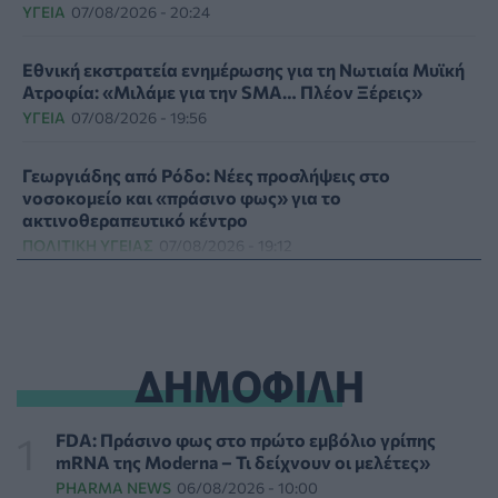
ΥΓΕΊΑ
07/08/2026 - 20:24
Εθνική εκστρατεία ενημέρωσης για τη Νωτιαία Μυϊκή
Ατροφία: «Μιλάμε για την SMA… Πλέον Ξέρεις»
ΥΓΕΊΑ
07/08/2026 - 19:56
Γεωργιάδης από Ρόδο: Νέες προσλήψεις στο
νοσοκομείο και «πράσινο φως» για το
ακτινοθεραπευτικό κέντρο
ΠΟΛΙΤΙΚΉ ΥΓΕΊΑΣ
07/08/2026 - 19:12
Σε κόκκινο συναγερμό για φωτιές Κρήτη, Βόρειο
Αιγαίο και Αττική το Σάββατο 8 Αυγούστου
ΕΠΙΚΑΙΡΌΤΗΤΑ
07/08/2026 - 18:37
ΔΗΜΟΦΙΛΗ
Τι μπορεί να μας διδάξει η νέα ταινία του Spider-Man
για την απώλεια και το πένθος
FDA: Πράσινο φως στο πρώτο εμβόλιο γρίπης
ΨΥΧΙΚΉ ΥΓΕΊΑ
07/08/2026 - 18:11
mRNA της Moderna – Τι δείχνουν οι μελέτες»
PHARMA NEWS
06/08/2026 - 10:00