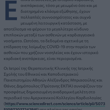
Ε
ανεπάρκειας, τόσο με μειωμένο όσο και με
διατηρημένο κλάσμα εξώθησης, έχουν
πολλαπλές συννοσηρότητες και συχνά
μειωμένη λειτουργική κατάσταση, με
αποτέλεσμα να φέρουν το μεγαλύτερο κίνδυνο
επιπλοκών μεταξύ των ασθενών με καρδιαγγειακά
νοσήματα. Ωστόσο, τα δεδομένα σχετικά με τη
επίδραση της λοίμωξης COVID-19 στην πορεία των
ασθενών που χρήζουν νοσηλείας και έχουν ιστορικό
καρδιακή ανεπάρκειας, είναι περιορισμένα.
Οι Ιατροί της Θεραπευτικής Κλινικής της Ιατρικής
Σχολής του Εθνικού και Καποδιστριακού
Πανεπιστημίου Αθηνών Αλέξανδρος Μπριασούλης και
Θάνος Δημόπουλος (Πρύτανης ΕΚΠΑ) συνοψίζουν την
προσφάτως δημοσιευμένη αναδρομική μελέτη στο
περιοδικό του Αμερικανικού Κολλεγίου Καρδιολογίας
(
https://www.sciencedirect.com/science/article/pii/S073
5109720372429#!
) στο πλαίσιο της οποίας