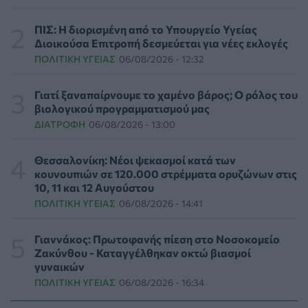
Επιπλέον πόροι 12,5 εκατ. ευρώ στις Περιφέρειες για
την ενίσχυση της βιοασφάλειας από το ΥΠΑΑΤ
ΠΙΣ: Η διορισμένη από το Υπουργείο Υγείας
ΕΠΙΚΑΙΡΌΤΗΤΑ
07/08/2026 - 17:42
Διοικούσα Επιτροπή δεσμεύεται για νέες εκλογές
ΠΟΛΙΤΙΚΉ ΥΓΕΊΑΣ
06/08/2026 - 12:32
Συναγερμός στις ΗΠΑ για φονικό μύκητα που αντέχει
και στα φάρμακα
Γιατί ξαναπαίρνουμε το χαμένο βάρος; Ο ρόλος του
ΥΓΕΊΑ
07/08/2026 - 17:17
βιολογικού προγραμματισμού μας
ΔΙΑΤΡΟΦΉ
06/08/2026 - 13:00
Πέθανε στα 26 της η influencer Σίντνεϊ Τάουλ που
μοιράστηκε επί τρία χρόνια τη μάχη της με σπάνιο
Θεσσαλονίκη: Νέοι ψεκασμοί κατά των
καρκίνο
κουνουπιών σε 120.000 στρέμματα ορυζώνων στις
ΕΠΙΚΑΙΡΌΤΗΤΑ
07/08/2026 - 16:41
10, 11 και 12 Αυγούστου
ΠΟΛΙΤΙΚΉ ΥΓΕΊΑΣ
06/08/2026 - 14:41
Απώλεια βάρους: Οι τρεις παράγοντες που κρίνουν το
αποτέλεσμα σύμφωνα με ειδικό στην παχυσαρκία
Γιαννάκος: Πρωτοφανής πίεση στο Νοσοκομείο
ΔΙΑΤΡΟΦΉ
07/08/2026 - 16:16
Ζακύνθου - Καταγγέλθηκαν οκτώ βιασμοί
γυναικών
ΠΟΛΙΤΙΚΉ ΥΓΕΊΑΣ
06/08/2026 - 16:34
Ο ΙΣΑ συνιστά τη λήψη σχολαστικών μέτρων ατομικής
προστασίας από τον ιό του Δυτικού Νείλου