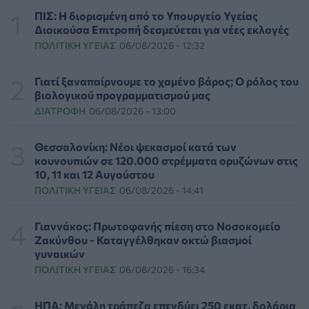
για την απώλεια και το πένθος
ΠΙΣ: Η διορισμένη από το Υπουργείο Υγείας
ΨΥΧΙΚΉ ΥΓΕΊΑ
07/08/2026 - 18:11
Διοικούσα Επιτροπή δεσμεύεται για νέες εκλογές
ΠΟΛΙΤΙΚΉ ΥΓΕΊΑΣ
06/08/2026 - 12:32
Επιπλέον πόροι 12,5 εκατ. ευρώ στις Περιφέρειες για
την ενίσχυση της βιοασφάλειας από το ΥΠΑΑΤ
Γιατί ξαναπαίρνουμε το χαμένο βάρος; Ο ρόλος του
ΕΠΙΚΑΙΡΌΤΗΤΑ
07/08/2026 - 17:42
βιολογικού προγραμματισμού μας
ΔΙΑΤΡΟΦΉ
06/08/2026 - 13:00
Συναγερμός στις ΗΠΑ για φονικό μύκητα που αντέχει
και στα φάρμακα
Θεσσαλονίκη: Νέοι ψεκασμοί κατά των
ΥΓΕΊΑ
07/08/2026 - 17:17
κουνουπιών σε 120.000 στρέμματα ορυζώνων στις
10, 11 και 12 Αυγούστου
ΠΟΛΙΤΙΚΉ ΥΓΕΊΑΣ
06/08/2026 - 14:41
Πέθανε στα 26 της η influencer Σίντνεϊ Τάουλ που
μοιράστηκε επί τρία χρόνια τη μάχη της με σπάνιο
καρκίνο
Γιαννάκος: Πρωτοφανής πίεση στο Νοσοκομείο
ΕΠΙΚΑΙΡΌΤΗΤΑ
07/08/2026 - 16:41
Ζακύνθου - Καταγγέλθηκαν οκτώ βιασμοί
γυναικών
ΠΟΛΙΤΙΚΉ ΥΓΕΊΑΣ
06/08/2026 - 16:34
Απώλεια βάρους: Οι τρεις παράγοντες που κρίνουν το
αποτέλεσμα σύμφωνα με ειδικό στην παχυσαρκία
ΔΙΑΤΡΟΦΉ
07/08/2026 - 16:16
ΗΠΑ: Μεγάλη τράπεζα επενδύει 250 εκατ. δολάρια