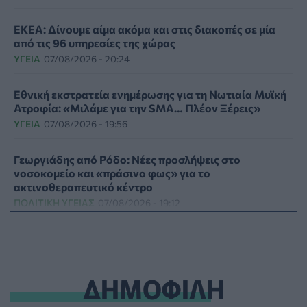
ΕΚΕΑ: Δίνουμε αίμα ακόμα και στις διακοπές σε μία
από τις 96 υπηρεσίες της χώρας
ΥΓΕΊΑ
07/08/2026 - 20:24
Εθνική εκστρατεία ενημέρωσης για τη Νωτιαία Μυϊκή
Ατροφία: «Μιλάμε για την SMA… Πλέον Ξέρεις»
ΥΓΕΊΑ
07/08/2026 - 19:56
Γεωργιάδης από Ρόδο: Νέες προσλήψεις στο
νοσοκομείο και «πράσινο φως» για το
ακτινοθεραπευτικό κέντρο
ΠΟΛΙΤΙΚΉ ΥΓΕΊΑΣ
07/08/2026 - 19:12
Σε κόκκινο συναγερμό για φωτιές Κρήτη, Βόρειο
Αιγαίο και Αττική το Σάββατο 8 Αυγούστου
ΕΠΙΚΑΙΡΌΤΗΤΑ
07/08/2026 - 18:37
ΔΗΜΟΦΙΛΗ
Τι μπορεί να μας διδάξει η νέα ταινία του Spider-Man