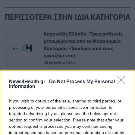
ΠΕΡΙΣΣΟΤΕΡΑ ΣΤΗΝ ΙΔΙΑ ΚΑΤΗΓΟΡΙΑ
Κορονοϊός Ελλάδα : Τρεις ασθενείς
μεταφέρονται από το Νοσοκομείο
Καστοριάς - Έκκληση από τους
εργαζόμενους
28 Μαρτίου 2020
News4Health.gr -
Do Not Process My Personal
Κορονοϊός Ελλάδα : Στους 32 οι
Information
θάνατοι στη χώρα μας - 1.061
συνολικά τα επιβεβαιωμένα
If you wish to opt-out of the sale, sharing to third parties, or
κρούσματα
processing of your personal or sensitive information for
28 Μαρτίου 2020
targeted advertising by us, please use the below opt-out
section to confirm your selection. Please note that after your
opt-out request is processed you may continue seeing
interest-based ads based on personal information utilized by