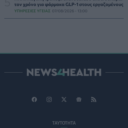
τον χρόνο για φάρμακα GLP-1 στους εργαζομένους
ΥΠΗΡΕΣΊΕΣ ΥΓΕΊΑΣ
07/08/2026 - 13:00
Ο ΙΣΑ συνιστά τη λήψη σχολαστικών μέτρων ατομικής
προστασίας από τον ιό του Δυτικού Νείλου
ΥΓΕΊΑ
07/08/2026 - 15:42
Ο Δήμος Μετεώρων επενδύει στην πρωτοβάθμια
φροντίδα υγείας και την πρόληψη
ΠΟΛΙΤΙΚΉ ΥΓΕΊΑΣ
07/08/2026 - 15:24
Και οι μαϊμούδες έχουν κατοικίδια! Οι επιστήμονες
ρίχνουν φως στις "φιλίες" μεταξύ διαφορετικών ειδών
PET
07/08/2026 - 15:02
Η ΕΙΝΑΠ καταγγέλλει την αιφνιδιαστική ένταξη του
Σισμανογλείου στις πρωινές εφημερίες της Αττικής
ΠΟΛΙΤΙΚΉ ΥΓΕΊΑΣ
07/08/2026 - 14:39
Ηλεκτρικά πατίνια: 3,5 φορές μεγαλύτερος ο κίνδυνος
ΤΑΥΤΟΤΗΤΑ
σοβαρής εγκεφαλικής κάκωσης