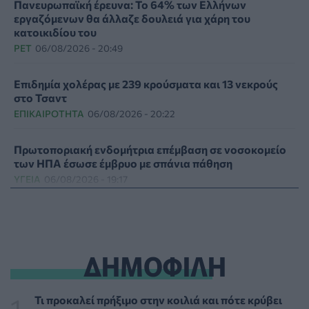
Πανευρωπαϊκή έρευνα: Το 64% των Ελλήνων
εργαζόμενων θα άλλαζε δουλειά για χάρη του
κατοικιδίου του
PET
06/08/2026 - 20:49
Επιδημία χολέρας με 239 κρούσματα και 13 νεκρούς
στο Τσαντ
ΕΠΙΚΑΙΡΌΤΗΤΑ
06/08/2026 - 20:22
Πρωτοποριακή ενδομήτρια επέμβαση σε νοσοκομείο
των ΗΠΑ έσωσε έμβρυο με σπάνια πάθηση
ΥΓΕΊΑ
06/08/2026 - 19:17
ΗΠΑ: Επιτροπή της Γερουσίας προτείνει άσκηση
διώξεων σε βάρος του Άντονι Φάουτσι
ΕΠΙΚΑΙΡΌΤΗΤΑ
06/08/2026 - 18:38
ΔΗΜΟΦΙΛΗ
Διαβητική αμφιβληστροειδοπάθεια: «Σιωπηλός»
κίνδυνος για την όραση των ασθενών
Τι προκαλεί πρήξιμο στην κοιλιά και πότε κρύβει