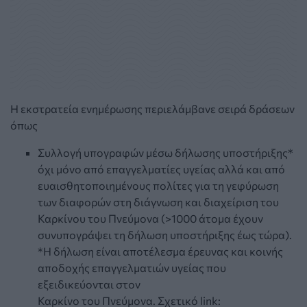
Η εκστρατεία ενηµέρωσης περιελάµβανε σειρά δράσεων
όπως
Συλλογή υπογραφών µέσω δήλωσης υποστήριξης*
όχι µόνο από επαγγελµατίες υγείας αλλά και από
ευαισθητοποιηµένους πολίτες για τη γεφύρωση
των διαφορών στη διάγνωση και διαχείριση του
Καρκίνου του Πνεύµονα (>1000 άτοµα έχουν
συνυπογράψει τη δήλωση υποστήριξης έως τώρα).
*Η δήλωση είναι αποτέλεσµα έρευνας και κοινής
αποδοχής επαγγελµατιών υγείας που
εξειδικεύονται στον
Καρκίνο του Πνεύµονα. Σχετικό link: