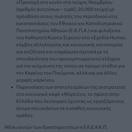
«Προσοχή στο κενό» στο τεύχος Νοεµβρίου
(αριθµός αντιτύπων – τιράζ: 20.000 τεύχη) με
πρόσβαση στους πωλητές του περιοδικού στις
εγκαταστάσεις του Εθνικού και Καποδιστριακού
Πανεπιστηµίου Αθηνών (Ε.Κ.Π.Α.) και φιλοξενία
του Καθηγητή Κώστα Συρίγου στο «Σχεδία Home»,
κόµβος αλληλεγγύης και κοινωνικής καινοτοµίας
για συζήτηση και ενηµέρωση σχετικά µε τη
σπουδαιότητα του προσυµπτωµατικού ελέγχου
για την ανίχνευση της νόσου σε πρώιµο στάδιο για
τον Καρκίνο του Πνεύµονα, αλλά και για άλλες
µορφές καρκίνου.
Παρουσίαση των αποτελεσµάτων της εκστρατείας
στο κοινωνικό καφέ «Μύρτιλο», το πρώτο στην
Ελλάδα που λειτουργεί έχοντας ως εργαζόµενους
άτοµα που ανήκουν σε ευπαθείς κοινωνικές
οµάδες.
Μέσω αυτών των δραστηριοτήτων η ΕΛ.Ε.ΚΑ.Π.