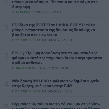
HEALTH TALK
06/08/2026 - 17:34
υποκείμενο νόσημα - Τα «ναι» και τα «όχι» στη
διατροφή
ΔΙΑΤΡΟΦΉ
04/08/2026 - 11:04
Γιατί οι γιατροί διστάζουν να γράψουν ορμονική
θεραπεία για την εμμηνόπαυση
ΥΓΕΊΑ
06/08/2026 - 17:01
Εξώδικα της ΠΟΕΡΓΙ σε ΗΔΙΚΑ, ΕΟΠΥΥ: «Δεν
μπορεί η προστασία της δημόσιας δαπάνης να
βασίζεται στο clawback»
Γιαννάκος: Πρωτοφανής πίεση στο Νοσοκομείο
ΠΟΛΙΤΙΚΉ ΥΓΕΊΑΣ
04/08/2026 - 12:34
Ζακύνθου - Καταγγέλθηκαν οκτώ βιασμοί γυναικών
ΠΟΛΙΤΙΚΉ ΥΓΕΊΑΣ
06/08/2026 - 16:34
Eli Lilly: Πρώιμη πρόσβαση στο πειραματικό της
φάρμακο κατά της παχυσαρκίας για περιορισμένο
Έκτακτα μέτρα και στην Καστοριά κατά της διασποράς
αριθμό ασθενών
της ευλογιάς των προβάτων
PHARMA NEWS
04/08/2026 - 14:00
ΕΠΙΚΑΙΡΌΤΗΤΑ
06/08/2026 - 16:16
Νέα δράση 850.000 ευρώ για την δημόσια υγεία
Τα τρία SOS στη μέση ηλικία που εξασφαλίζουν 13
στην Κρήτη, με έμφαση στην ΠΦΥ
επιπλέον χρόνια χωρίς άνοια
ΠΟΛΙΤΙΚΉ ΥΓΕΊΑΣ
04/08/2026 - 18:03
ΥΓΕΊΑ
06/08/2026 - 16:00
Γερμανία: Καμπάνια για το «δικαίωμα στη λήθη»
Εθελοντές του ΕΕΣ διέσωσαν δεκάδες οικόσιτα και
για επιζώντες καρκίνου σε ασφάλειες και δάνεια