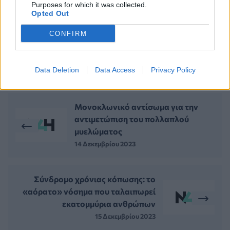
Purposes for which it was collected.
Opted Out
CONFIRM
Data Deletion
Data Access
Privacy Policy
ΠΕΡΙΣΣΟΤΕΡΑ ΣΤΗΝ ΙΔΙΑ ΚΑΤΗΓΟΡΙΑ
Μονοκλωνικό αντίσωμα για την
αντιμετώπιση του πολλαπλού
μυελώματος
14 Δεκεμβρίου 2023
Σύνδρομο χρόνιας κόπωσης: το
«αόρατο» νόσημα που ταλαιπωρεί
εκατομμύρια ανθρώπων
15 Δεκεμβρίου 2023