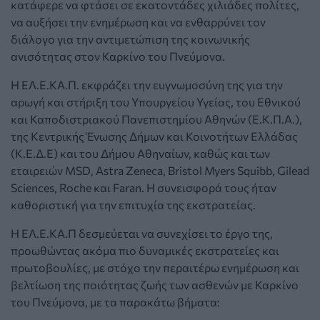
κατάφερε να φτάσει σε εκατοντάδες χιλιάδες πολίτες,
να αυξήσει την ενηµέρωση και να ενθαρρύνει τον
διάλογο για την αντιµετώπιση της κοινωνικής
ανισότητας στον Καρκίνο του Πνεύµονα.
Η ΕΛ.Ε.ΚΑ.Π. εκφράζει την ευγνωµοσύνη της για την
αρωγή και στήριξη του Υπουργείου Υγείας, του Εθνικού
και Καποδιστριακού Πανεπιστηµίου Αθηνών (Ε.Κ.Π.Α.),
της Κεντρικής Ένωσης Δήµων και Κοινοτήτων Ελλάδας
(Κ.Ε.Δ.Ε) και του Δήµου Αθηναίων, καθώς και των
εταιρειών MSD, Astra Zeneca, Bristol Myers Squibb, Gilead
Sciences, Roche και Faran. Η συνεισφορά τους ήταν
καθοριστική για την επιτυχία της εκστρατείας.
Η ΕΛ.Ε.ΚΑ.Π δεσµεύεται να συνεχίσει το έργο της,
προωθώντας ακόµα πιο δυναµικές εκστρατείες και
πρωτοβουλίες, µε στόχο την περαιτέρω ενηµέρωση και
βελτίωση της ποιότητας ζωής των ασθενών µε Καρκίνο
του Πνεύµονα, µε τα παρακάτω βήµατα: