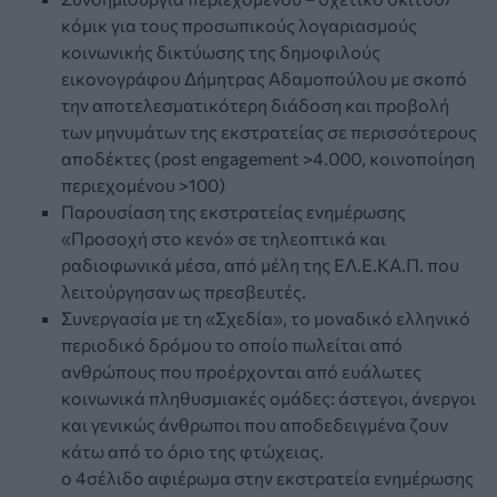
κόµικ για τους προσωπικούς λογαριασµούς
κοινωνικής δικτύωσης της δηµοφιλούς
εικονογράφου Δήµητρας Αδαµοπούλου µε σκοπό
την αποτελεσµατικότερη διάδοση και προβολή
των µηνυµάτων της εκστρατείας σε περισσότερους
αποδέκτες (post engagement >4.000, κοινοποίηση
περιεχοµένου >100)
Παρουσίαση της εκστρατείας ενηµέρωσης
«Προσοχή στο κενό» σε τηλεοπτικά και
ραδιοφωνικά µέσα, από µέλη της ΕΛ.Ε.ΚΑ.Π. που
λειτούργησαν ως πρεσβευτές.
Συνεργασία µε τη «Σχεδία», το µοναδικό ελληνικό
περιοδικό δρόµου το οποίο πωλείται από
ανθρώπους που προέρχονται από ευάλωτες
κοινωνικά πληθυσµιακές οµάδες: άστεγοι, άνεργοι
και γενικώς άνθρωποι που αποδεδειγµένα ζουν
κάτω από το όριο της φτώχειας.
o 4σέλιδο αφιέρωµα στην εκστρατεία ενηµέρωσης