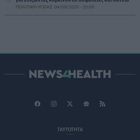
άγρια ζώα από τις φωτιές στη Δυτική Αττική
ΠΟΛΙΤΙΚΉ ΥΓΕΊΑΣ
04/08/2026 - 20:00
PET
06/08/2026 - 15:42
Βίντεο από την καμπάνια Raise Her Voice για την
έγκαιρη αναγνώριση της έμφυλης βίας με έμφαση στις
γυναίκες με αναπηρία
ΨΥΧΙΚΉ ΥΓΕΊΑ
06/08/2026 - 15:21
Τα κουνούπια τελικά έχουν πράγματι προτιμήσεις
στους ανθρώπους - Τι έδειξε έρευνα
ΥΓΕΊΑ
06/08/2026 - 15:00
Θεσσαλονίκη: Νέοι ψεκασμοί κατά των κουνουπιών
σε 120.000 στρέμματα ορυζώνων στις 10, 11 και 12
Αυγούστου
ΠΟΛΙΤΙΚΉ ΥΓΕΊΑΣ
06/08/2026 - 14:41
ΕΔΟΕΑΠ: Συστάσεις για τις επερχόμενες ζέστες -
ΤΑΥΤΟΤΗΤΑ
Πότε πρέπει να απευθυνθούμε στον γιατρό μας