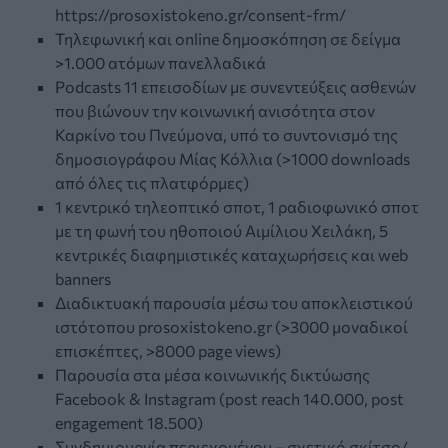
https://prosoxistokeno.gr/consent-frm/
Τηλεφωνική και online δηµοσκόπηση σε δείγµα
>1.000 ατόµων πανελλαδικά
Podcasts 11 επεισοδίων µε συνεντεύξεις ασθενών
που βιώνουν την κοινωνική ανισότητα στον
Καρκίνο του Πνεύµονα, υπό το συντονισµό της
δηµοσιογράφου Μίας Κόλλια (>1000 downloads
από όλες τις πλατφόρµες)
1 κεντρικό τηλεοπτικό σποτ, 1 ραδιοφωνικό σποτ
µε τη φωνή του ηθοποιού Αιµίλιου Χειλάκη, 5
κεντρικές διαφηµιστικές καταχωρήσεις και web
banners
Διαδικτυακή παρουσία µέσω του αποκλειστικού
ιστότοπου prosoxistokeno.gr (>3000 µοναδικοί
επισκέπτες, >8000 page views)
Παρουσία στα µέσα κοινωνικής δικτύωσης
Facebook & Instagram (post reach 140.000, post
engagement 18.500)
Συνδηµιουργία περιεχοµένου – σχετικό σκίτσο/