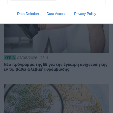
Data Deletion
Data Access
Privacy Policy
ΥΓΕΊΑ
03/08/2026 - 23:11
Νέο πρόγραμμα της ΕΕ για την έγκαιρη ανίχνευση της
εν τω βάθει φλεβικής θρόμβωσης