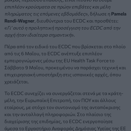
επιπλέον κρούσματα σε πρώην επιβάτες και μέλη
πληρώματος τις επόμενες εβδομάδες
», δήλωσε η
Pamela
Rendi-Wagner
, διευθύντρια του ECDC και προσθέτει:
«
Γι’ αυτό η προληπτική προσέγγιση του ECDC από την
αρχή ήταν ιδιαίτερα σημαντική
».
Πέρα από τον ειδικό του ECDC που βρίσκεται στο πλοίο
από τις 6 Μαΐου, το ECDC ανέπτυξε επιπλέον
εμπειρογνώμονες μέσω της EU Health Task Force το
Σάββατο 9 Μαΐου, προκειμένου να παράσχει τεχνική και
επιχειρησιακή υποστήριξη στις ισπανικές αρχές, όπου
χρειάζεται.
Το ECDC συνεχίζει να συνεργάζεται στενά με τα κράτη-
μέλη, την Ευρωπαϊκή Επιτροπή, τον ΠΟΥ και άλλους
εταίρους, με στόχο τον συντονισμό της ανταπόκρισης
και την ανταλλαγή πληροφοριών. Στο πλαίσιο της
διαχείρισης της επιδημίας, το ECDC ενεργοποίησε
άμεσα το Εργαστήριο Αναφοράς Δημόσιας Υγείας της ΕΕ