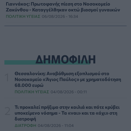
Γιαννάκος: Πρωτοφανής πίεση στο Νοσοκομείο
Ζακύνθου - Καταγγέλθηκαν οκτώ βιασμοί γυναικών
ΠΟΛΙΤΙΚΉ ΥΓΕΊΑΣ
06/08/2026 - 16:34
Έκτακτα μέτρα και στην Καστοριά κατά της διασποράς
της ευλογιάς των προβάτων
ΕΠΙΚΑΙΡΌΤΗΤΑ
06/08/2026 - 16:16
ΔΗΜΟΦΙΛΗ
Τα τρία SOS στη μέση ηλικία που εξασφαλίζουν 13
επιπλέον χρόνια χωρίς άνοια
ΥΓΕΊΑ
06/08/2026 - 16:00
Θεσσαλονίκη: Αναβάθμιση εξοπλισμού στο
Νοσοκομείο «Άγιος Παύλος» με χρηματοδότηση
68.000 ευρώ
Εθελοντές του ΕΕΣ διέσωσαν δεκάδες οικόσιτα και
ΠΟΛΙΤΙΚΉ ΥΓΕΊΑΣ
04/08/2026 - 00:11
άγρια ζώα από τις φωτιές στη Δυτική Αττική
PET
06/08/2026 - 15:42
Τι προκαλεί πρήξιμο στην κοιλιά και πότε κρύβει
υποκείμενο νόσημα - Τα «ναι» και τα «όχι» στη
Βίντεο από την καμπάνια Raise Her Voice για την
διατροφή
έγκαιρη αναγνώριση της έμφυλης βίας με έμφαση στις
ΔΙΑΤΡΟΦΉ
04/08/2026 - 11:04
γυναίκες με αναπηρία