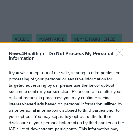
ECDC
ΧΑΝΤΑΙΟΣ
ΕΥΡΩΠΑΙΚΗ ΕΝΩΣΗ
ΚΡΟΥΑΖΙΕΡΟΠΛΟΙΟ
ΚΑΡΑΝΤΙΝΑ
News4Health.gr -
Do Not Process My Personal
Information
If you wish to opt-out of the sale, sharing to third parties, or
processing of your personal or sensitive information for
targeted advertising by us, please use the below opt-out
section to confirm your selection. Please note that after your
opt-out request is processed you may continue seeing
ΠΕΡΙΣΣΟΤΕΡΑ ΣΤΗΝ ΙΔΙΑ ΚΑΤΗΓΟΡΙΑ
interest-based ads based on personal information utilized by
us or personal information disclosed to third parties prior to
your opt-out. You may separately opt-out of the further
Πρόεδρος ΕΟΔΥ για χανταϊό:
disclosure of your personal information by third parties on the
Απολύτως υγιής ο Έλληνας
IAB’s list of downstream participants. This information may