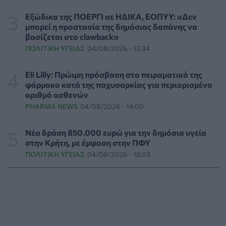
ΨΥΧΙΚΉ ΥΓΕΊΑ
06/08/2026 - 15:21
Εξώδικα της ΠΟΕΡΓΙ σε ΗΔΙΚΑ, ΕΟΠΥΥ: «Δεν
μπορεί η προστασία της δημόσιας δαπάνης να
Τα κουνούπια τελικά έχουν πράγματι προτιμήσεις
βασίζεται στο clawback»
στους ανθρώπους - Τι έδειξε έρευνα
ΠΟΛΙΤΙΚΉ ΥΓΕΊΑΣ
04/08/2026 - 12:34
ΥΓΕΊΑ
06/08/2026 - 15:00
Eli Lilly: Πρώιμη πρόσβαση στο πειραματικό της
Θεσσαλονίκη: Νέοι ψεκασμοί κατά των κουνουπιών
φάρμακο κατά της παχυσαρκίας για περιορισμένο
σε 120.000 στρέμματα ορυζώνων στις 10, 11 και 12
αριθμό ασθενών
Αυγούστου
PHARMA NEWS
04/08/2026 - 14:00
ΠΟΛΙΤΙΚΉ ΥΓΕΊΑΣ
06/08/2026 - 14:41
Νέα δράση 850.000 ευρώ για την δημόσια υγεία
ΕΔΟΕΑΠ: Συστάσεις για τις επερχόμενες ζέστες -
στην Κρήτη, με έμφαση στην ΠΦΥ
Πότε πρέπει να απευθυνθούμε στον γιατρό μας
ΠΟΛΙΤΙΚΉ ΥΓΕΊΑΣ
04/08/2026 - 18:03
ΥΓΕΊΑ
06/08/2026 - 14:17
Skin dysmorphia: Όταν η εμμονή με το «τέλειο» δέρμα
αποτελεί πρόβλημα ψυχικής υγείας
ΨΥΧΙΚΉ ΥΓΕΊΑ
06/08/2026 - 14:00