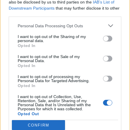
επιβάτης – Τα μέτρα πιο αυστηρά σε
also be disclosed by us to third parties on the
IAB’s List of
σχέση με το πραγματικό πρόβλημα
Downstream Participants
that may further disclose it to other
third parties.
11 Μαϊος 2026
Personal Data Processing Opt Outs
ΠΟΥ: Οι διαφορές μεταξύ χανταϊού
I want to opt-out of the Sharing of my
personal data.
και Covid 19, ο κίνδυνος πανδημίας
Opted In
και τα ποσοστά θνησιμότητας
11 Μαϊος 2026
I want to opt-out of the Sale of my
Personal Data.
Opted In
I want to opt-out of processing my
Personal Data for Targeted Advertising.
ΣΧΕΤΙΚΑ ΑΡΘΡΑ
Opted In
I want to opt-out of Collection, Use,
Retention, Sale, and/or Sharing of my
Personal Data that Is Unrelated with the
Purposes for which it was collected.
Opted Out
CONFIRM