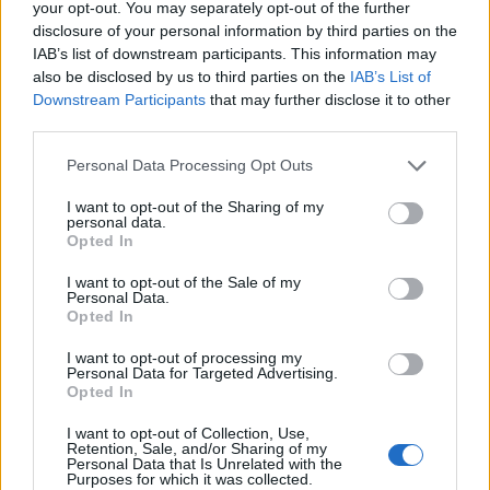
your opt-out. You may separately opt-out of the further
Το κόστος της θεραπείας είναι πολύ προσιτό, αν ληφθούν
disclosure of your personal information by third parties on the
υπόψιν τα πλεονεκτήματα της μεθόδου και η διάρκεια του
IAB’s list of downstream participants. This information may
αποτελέσματος. Μια επίσκεψη και συζήτηση με τον
also be disclosed by us to third parties on the
IAB’s List of
πλαστικό χειρουργό θα σας δώσει απαντήσεις στα
Downstream Participants
that may further disclose it to other
third parties.
ερωτήματά σας.
Personal Data Processing Opt Outs
I want to opt-out of the Sharing of my
personal data.
Opted In
I want to opt-out of the Sale of my
Personal Data.
Opted In
I want to opt-out of processing my
Personal Data for Targeted Advertising.
Opted In
I want to opt-out of Collection, Use,
Retention, Sale, and/or Sharing of my
Personal Data that Is Unrelated with the
Purposes for which it was collected.