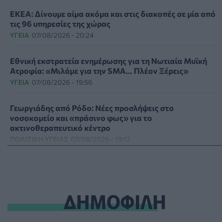
ΕΚΕΑ: Δίνουμε αίμα ακόμα και στις διακοπές σε μία από
τις 96 υπηρεσίες της χώρας
ΥΓΕΊΑ
07/08/2026 - 20:24
Εθνική εκστρατεία ενημέρωσης για τη Νωτιαία Μυϊκή
Ατροφία: «Μιλάμε για την SMA… Πλέον Ξέρεις»
ΥΓΕΊΑ
07/08/2026 - 19:56
Γεωργιάδης από Ρόδο: Νέες προσλήψεις στο
νοσοκομείο και «πράσινο φως» για το
ακτινοθεραπευτικό κέντρο
ΠΟΛΙΤΙΚΉ ΥΓΕΊΑΣ
07/08/2026 - 19:12
Σε κόκκινο συναγερμό για φωτιές Κρήτη, Βόρειο Αιγαίο
και Αττική το Σάββατο 8 Αυγούστου
ΕΠΙΚΑΙΡΌΤΗΤΑ
07/08/2026 - 18:37
ΔΗΜΟΦΙΛΗ
Τι μπορεί να μας διδάξει η νέα ταινία του Spider-Man για
την απώλεια και το πένθος