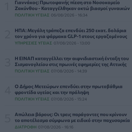
Γιαννάκος: Πρωτοφανής πίεση στο Νοσοκομείο
ΨΥΧΙΚΉ ΥΓΕΊΑ
07/08/2026 - 18:11
Ζακύνθου - Καταγγέλθηκαν οκτώ βιασμοί γυναικών
ΠΟΛΙΤΙΚΉ ΥΓΕΊΑΣ
06/08/2026 - 16:34
Επιπλέον πόροι 12,5 εκατ. ευρώ στις Περιφέρειες για την
ενίσχυση της βιοασφάλειας από το ΥΠΑΑΤ
ΗΠΑ: Μεγάλη τράπεζα επενδύει 250 εκατ. δολάρια
ΕΠΙΚΑΙΡΌΤΗΤΑ
07/08/2026 - 17:42
τον χρόνο για φάρμακα GLP-1 στους εργαζομένους
ΥΠΗΡΕΣΊΕΣ ΥΓΕΊΑΣ
07/08/2026 - 13:00
Συναγερμός στις ΗΠΑ για φονικό μύκητα που αντέχει
και στα φάρμακα
Η ΕΙΝΑΠ καταγγέλλει την αιφνιδιαστική ένταξη του
ΥΓΕΊΑ
07/08/2026 - 17:17
Σισμανογλείου στις πρωινές εφημερίες της Αττικής
ΠΟΛΙΤΙΚΉ ΥΓΕΊΑΣ
07/08/2026 - 14:39
Πέθανε στα 26 της η influencer Σίντνεϊ Τάουλ που
μοιράστηκε επί τρία χρόνια τη μάχη της με σπάνιο
Ο Δήμος Μετεώρων επενδύει στην πρωτοβάθμια
καρκίνο
φροντίδα υγείας και την πρόληψη
ΕΠΙΚΑΙΡΌΤΗΤΑ
07/08/2026 - 16:41
ΠΟΛΙΤΙΚΉ ΥΓΕΊΑΣ
07/08/2026 - 15:24
Απώλεια βάρους: Οι τρεις παράγοντες που κρίνουν το
Απώλεια βάρους: Οι τρεις παράγοντες που κρίνουν
αποτέλεσμα σύμφωνα με ειδικό στην παχυσαρκία
το αποτέλεσμα σύμφωνα με ειδικό στην παχυσαρκία
ΔΙΑΤΡΟΦΉ
07/08/2026 - 16:16
ΔΙΑΤΡΟΦΉ
07/08/2026 - 16:16