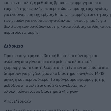
και το ντεκολτέ, η μέθοδος βρίσκει εφαρμογή και στο
τριχωτό της κεφαλής σε περιπτώσεις αραιής τριχοφυΐας,
για ενδυνάμωση της τρίχας. Επίσης, εφαρμόζεται στη ράχη
των χεριών για ενυδάτωση-ανάπλαση, στους μηρούς για
βελτίωση των ραγάδων και της κυτταρίτιδας, καθώς και σε
περιπτώσεις ακμής.
Διάρκεια
Πρόκειται για μη επεμβατική θεραπεία σύντομη και
ανώδυνη που γίνεται στο ιατρείο του πλαστικού
χειρουργού. Τα αποτελέσματά της είναι εντυπωσιακά και
διαρκούν για μεγάλο χρονικό διάστημα, συνήθως 14-18
μήνες ή και περισσότερο. Το πρόγραμμα εφαρμογής της
μεθόδου αποτελείται από 2-3 συνεδρίες που
ολοκληρώνονται σε διάστημα 2-4 μηνών.
Αποτελέσματα
· Μεγάλης διάρκειας και σε βάθος ενυδάτωση και