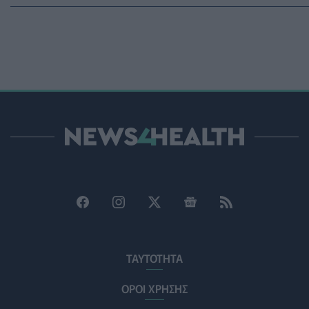
Ο ΙΣΑ συνιστά τη λήψη σχολαστικών μέτρων ατομικής
προστασίας από τον ιό του Δυτικού Νείλου
ΥΓΕΊΑ
07/08/2026 - 15:42
Ο Δήμος Μετεώρων επενδύει στην πρωτοβάθμια
φροντίδα υγείας και την πρόληψη
ΠΟΛΙΤΙΚΉ ΥΓΕΊΑΣ
07/08/2026 - 15:24
Και οι μαϊμούδες έχουν κατοικίδια! Οι επιστήμονες
ρίχνουν φως στις "φιλίες" μεταξύ διαφορετικών ειδών
PET
07/08/2026 - 15:02
Η ΕΙΝΑΠ καταγγέλλει την αιφνιδιαστική ένταξη του
Σισμανογλείου στις πρωινές εφημερίες της Αττικής
ΠΟΛΙΤΙΚΉ ΥΓΕΊΑΣ
07/08/2026 - 14:39
ΤΑΥΤΟΤΗΤΑ
Ηλεκτρικά πατίνια: 3,5 φορές μεγαλύτερος ο κίνδυνος
ΟΡΟΙ ΧΡΗΣΗΣ
σοβαρής εγκεφαλικής κάκωσης