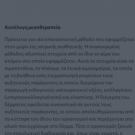
Αυτόλογη μεσοθεραπεία
Πρόκειται για νέα επαναστατική μέθοδο που εφαρμόζεται
στον χώρο της ιατρικής αισθητικής. Η συγκεκριμένη
μέθοδος αξιοποιεί στοιχεία από το ίδιο το αίμα του
ατόμου στο οποίο εφαρμόζεται. Αυτά τα στοιχεία είναι τα
αιμοπετάλια, το πλάσμα, τα λευκά αιμοσφαίρια, τα οποία
με τη βοήθεια ενός ενεργοποιητή εκκρίνουν τους
αυξητικούς παράγοντες οι οποίοι διεγείρουν την
παραγωγή ενδογενούς υαλουρονικού οξέος, κολλαγόνου
(υπερνεοκολλαγογένεση) και ελαστίνης. Η διέγερση του
δέρματος οφείλεται ουσιαστικά σε αυτούς τους
αυξητικούς παράγοντες, οι οποίοι απελευθερώνονται από
τα κύτταρα του ίδιου του οργανισμού και περιέχονται στο
υλικό που εγχύουμε στο δέρμα. Τότε ο οργανισμός ξεκινά
την επουλωτική διαδικασία και, όπως είναι γνωστό, η