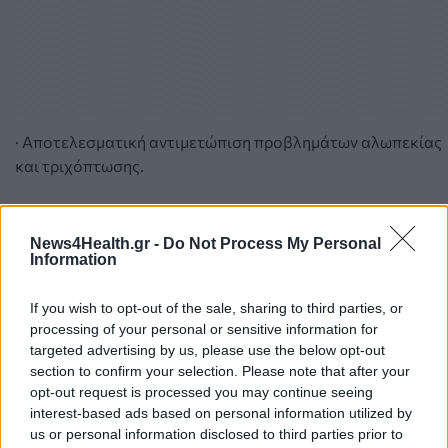
· Αποτελεσματική αντιμετώπιση προβλημάτων αλωπεκίας
και τριχόπτωσης.
Πλεονεκτήματα
News4Health.gr -
Do Not Process My Personal
· Είναι ασφαλής μέθοδος, διότι χρησιμοποιούνται
Information
συστατικά του αίματός σας.
If you wish to opt-out of the sale, sharing to third parties, or
· Ο ενεργοποιητής είναι μη τοξικό και υποαλλεργικό υλικό.
processing of your personal or sensitive information for
targeted advertising by us, please use the below opt-out
· Εφαρμόζεται εύκολα στο ιατρείο και δεν χρειάζεται
section to confirm your selection. Please note that after your
χρόνο αποθεραπείας.
opt-out request is processed you may continue seeing
interest-based ads based on personal information utilized by
Κόστος
us or personal information disclosed to third parties prior to