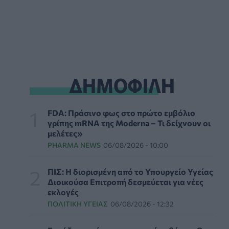
ΥΓΕΊΑ
07/08/2026 - 14:00
ΗΠΑ: Μεγάλη τράπεζα επενδύει 250 εκατ.
δολάρια τον χρόνο για φάρμακα GLP-1 στους
εργαζομένους
ΥΠΗΡΕΣΊΕΣ ΥΓΕΊΑΣ
07/08/2026 - 13:00
ΔΗΜΟΦΙΛΗ
Βασιλακόπουλος για ιό Δυτικού Νείλου: Στο
«κόκκινο» η Αττική – Τι πρέπει να προσέχουν
οι παραθεριστές
FDA: Πράσινο φως στο πρώτο εμβόλιο
ΥΓΕΊΑ
07/08/2026 - 11:57
γρίπης mRNA της Moderna – Τι δείχνουν οι
μελέτες»
Γλοιοβλάστωμα: Νέο «παράθυρο» για πιο
PHARMA NEWS
06/08/2026 - 10:00
αποτελεσματική χημειοθεραπεία μετά το
χειρουργείο
ΠΙΣ: Η διορισμένη από το Υπουργείο Υγείας
ΥΓΕΊΑ
07/08/2026 - 11:00
Διοικούσα Επιτροπή δεσμεύεται για νέες
εκλογές
ΛΔ Κονγκό: Πάνω από 4.000 τα
ΠΟΛΙΤΙΚΉ ΥΓΕΊΑΣ
06/08/2026 - 12:32
επιβεβαιωμένα κρούσματα Έμπολα
ΥΓΕΊΑ
07/08/2026 - 10:30