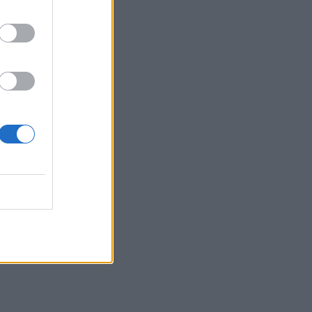
ΕΠΙΚΑΙΡΌΤΗΤΑ
07/08/2026 - 17:42
Συναγερμός στις ΗΠΑ για φονικό μύκητα που
αντέχει και στα φάρμακα
ΥΓΕΊΑ
07/08/2026 - 17:17
Πέθανε στα 26 της η influencer Σίντνεϊ Τάουλ
που μοιράστηκε επί τρία χρόνια τη μάχη της με
σπάνιο καρκίνο
ΕΠΙΚΑΙΡΌΤΗΤΑ
07/08/2026 - 16:41
τη
Απώλεια βάρους: Οι τρεις παράγοντες που
κρίνουν το αποτέλεσμα σύμφωνα με ειδικό
στην παχυσαρκία
ς
ΔΙΑΤΡΟΦΉ
07/08/2026 - 16:16
Ο ΙΣΑ συνιστά τη λήψη σχολαστικών μέτρων
ατομικής προστασίας από τον ιό του Δυτικού
Νείλου