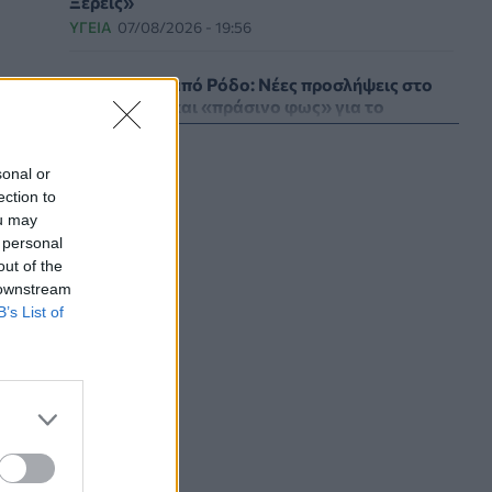
Ξέρεις»
ΥΓΕΊΑ
07/08/2026 - 19:56
Γεωργιάδης από Ρόδο: Νέες προσλήψεις στο
νοσοκομείο και «πράσινο φως» για το
ακτινοθεραπευτικό κέντρο
υ
ΠΟΛΙΤΙΚΉ ΥΓΕΊΑΣ
07/08/2026 - 19:12
sonal or
ection to
Σε κόκκινο συναγερμό για φωτιές Κρήτη,
ou may
Βόρειο Αιγαίο και Αττική το Σάββατο 8
 personal
Αυγούστου
out of the
ΕΠΙΚΑΙΡΌΤΗΤΑ
07/08/2026 - 18:37
 downstream
B’s List of
Τι μπορεί να μας διδάξει η νέα ταινία του
Spider-Man για την απώλεια και το πένθος
ΨΥΧΙΚΉ ΥΓΕΊΑ
07/08/2026 - 18:11
Επιπλέον πόροι 12,5 εκατ. ευρώ στις
Περιφέρειες για την ενίσχυση της
βιοασφάλειας από το ΥΠΑΑΤ