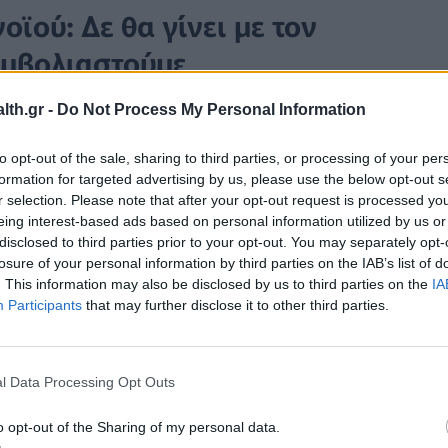
ϊού: Δε θα γίνει με τον
εμβολιαστούμε
th.gr -
Do Not Process My Personal Information
 συζήτησε το πρόγραμμα εμβολιασμού κατά του
ξαχθεί η διαδικασία, την ποσότητα των δόσεων πο
to opt-out of the sale, sharing to third parties, or processing of your per
ι το πότε αναμένεται να έρθει στη χώρα μας.
formation for targeted advertising by us, please use the below opt-out s
r selection. Please note that after your opt-out request is processed y
eing interest-based ads based on personal information utilized by us or
disclosed to third parties prior to your opt-out. You may separately opt-
losure of your personal information by third parties on the IAB’s list of
. This information may also be disclosed by us to third parties on the
IA
Participants
that may further disclose it to other third parties.
l Data Processing Opt Outs
o opt-out of the Sharing of my personal data.