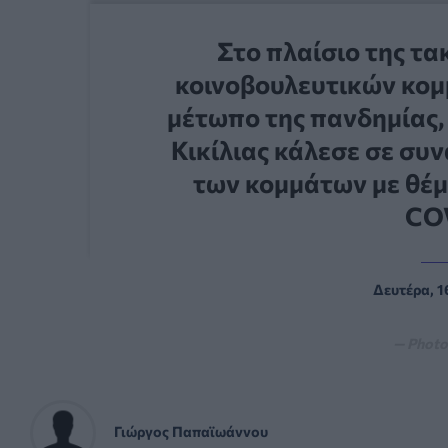
Στο πλαίσιο της τ
κοινοβουλευτικών κομμ
μέτωπο της πανδημίας,
Κικίλιας κάλεσε σε σ
των κομμάτων με θέμ
COV
Δευτέρα, 1
— Photo
Γιώργος Παπαϊωάννου