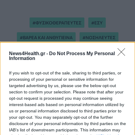
ΦΥΣΙΚΟΘΕΡΑΠΕΥΤΕΣ
ΕΣΥ
ΒΑΡΕΑ ΚΑΙ ΑΝΘΥΓΙΕΙΝΑ
ΝΟΣΗΛΕΥΤΕΣ
News4Health.gr -
Do Not Process My Personal
Information
If you wish to opt-out of the sale, sharing to third parties, or
processing of your personal or sensitive information for
ΠΕΡΙΣΣΟΤΕΡΑ ΣΤΗΝ ΙΔΙΑ ΚΑΤΗΓΟΡΙΑ
targeted advertising by us, please use the below opt-out
section to confirm your selection. Please note that after your
opt-out request is processed you may continue seeing
interest-based ads based on personal information utilized by
Κέντρα Υγείας και Περιφερειακά
us or personal information disclosed to third parties prior to
Ιατρεία του Ρεθύμνου ενισχύονται
your opt-out. You may separately opt-out of the further
με επτά νέους αγροτικούς ιατρούς
disclosure of your personal information by third parties on the
26 Μαϊος 2026
IAB’s list of downstream participants. This information may