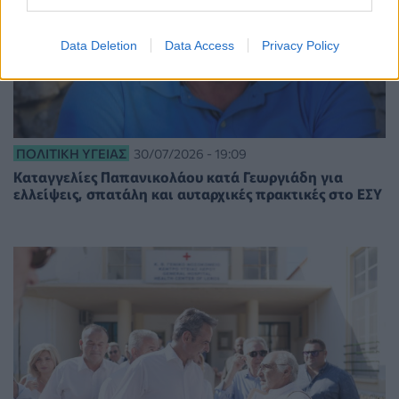
Data Deletion
Data Access
Privacy Policy
ΠΟΛΙΤΙΚΉ ΥΓΕΊΑΣ
30/07/2026 - 19:09
Καταγγελίες Παπανικολάου κατά Γεωργιάδη για
ελλείψεις, σπατάλη και αυταρχικές πρακτικές στο ΕΣΥ