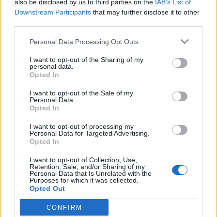
also be disclosed by us to third parties on the
IAB’s List of
Downstream Participants
that may further disclose it to other
Παρέμβαση ΙΣΑ για την
third parties.
καθυστέρηση των πληρωμών του
Personal Data Processing Opt Outs
«ΠΡΟΛΑΜΒΑΝΩ» σχετικά με την
παχυσαρκία
I want to opt-out of the Sharing of my
personal data.
26 Μαϊος 2026
Opted In
I want to opt-out of the Sale of my
Personal Data.
Opted In
ΣΧΕΤΙΚΑ ΑΡΘΡΑ
I want to opt-out of processing my
Personal Data for Targeted Advertising.
Opted In
I want to opt-out of Collection, Use,
Retention, Sale, and/or Sharing of my
Personal Data that Is Unrelated with the
Purposes for which it was collected.
Opted Out
CONFIRM