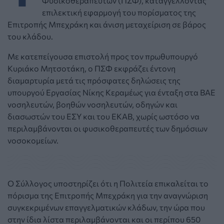
Φυσικοθεραπευτών (ΠΣΦ), καταγγέλλοντας
επιλεκτική εφαρμογή του πορίσματος της
Επιτροπής Μπεχράκη και άνιση μεταχείριση σε βάρος
του κλάδου.
Με κατεπείγουσα επιστολή προς τον πρωθυπουργό
Κυριάκο Μητσοτάκη, ο ΠΣΦ εκφράζει έντονη
διαμαρτυρία μετά τις πρόσφατες δηλώσεις της
υπουργού Εργασίας Νίκης Κεραμέως για ένταξη στα ΒΑΕ
νοσηλευτών, βοηθών νοσηλευτών, οδηγών και
διασωστών του ΕΣΥ και του ΕΚΑΒ, χωρίς ωστόσο να
περιλαμβάνονται οι φυσικοθεραπευτές των δημόσιων
νοσοκομείων.
Ο Σύλλογος υποστηρίζει ότι η Πολιτεία επικαλείται το
πόρισμα της Επιτροπής Μπεχράκη για την αναγνώριση
συγκεκριμένων επαγγελματικών κλάδων, την ώρα που
στην ίδια λίστα περιλαμβάνονται και οι περίπου 650