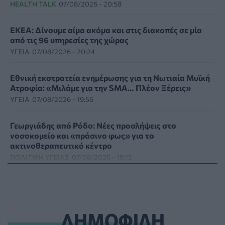
HEALTH TALK
07/08/2026 - 20:58
ΕΚΕΑ: Δίνουμε αίμα ακόμα και στις διακοπές σε μία
από τις 96 υπηρεσίες της χώρας
ΥΓΕΊΑ
07/08/2026 - 20:24
Εθνική εκστρατεία ενημέρωσης για τη Νωτιαία Μυϊκή
Ατροφία: «Μιλάμε για την SMA… Πλέον Ξέρεις»
ΥΓΕΊΑ
07/08/2026 - 19:56
Γεωργιάδης από Ρόδο: Νέες προσλήψεις στο
νοσοκομείο και «πράσινο φως» για το
ακτινοθεραπευτικό κέντρο
ΠΟΛΙΤΙΚΉ ΥΓΕΊΑΣ
07/08/2026 - 19:12
Σε κόκκινο συναγερμό για φωτιές Κρήτη, Βόρειο
Αιγαίο και Αττική το Σάββατο 8 Αυγούστου
ΕΠΙΚΑΙΡΌΤΗΤΑ
07/08/2026 - 18:37
ΔΗΜΟΦΙΛΗ