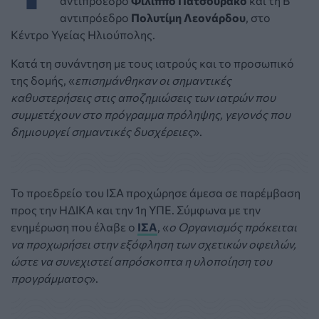
αντιπρόεδρο
Φίλιππο Πατσουράκο
και τη Β'
αντιπρόεδρο
Πολυτίμη Λεονάρδου
, στο
Κέντρο Υγείας Ηλιούπολης.
Κατά τη συνάντηση με τους ιατρούς και το προσωπικό
της δομής, «
επισημάνθηκαν οι σημαντικές
καθυστερήσεις στις αποζημιώσεις των ιατρών που
συμμετέχουν στο πρόγραμμα πρόληψης, γεγονός που
δημιουργεί σημαντικές δυσχέρειες
».
Το προεδρείο του ΙΣΑ προχώρησε άμεσα σε παρέμβαση
προς την ΗΔΙΚΑ και την 1η ΥΠΕ. Σύμφωνα με την
ενημέρωση που έλαβε ο
ΙΣΑ
, «
ο Οργανισμός πρόκειται
να προχωρήσει στην εξόφληση των σχετικών οφειλών,
ώστε να συνεχιστεί απρόσκοπτα η υλοποίηση του
προγράμματος
».