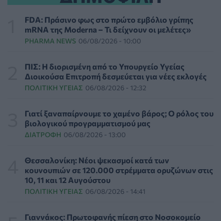
Τι μπορεί να μας διδάξει η νέα ταινία του Spider-Man
για την απώλεια και το πένθος
FDA: Πράσινο φως στο πρώτο εμβόλιο γρίπης
ΨΥΧΙΚΉ ΥΓΕΊΑ
07/08/2026 - 18:11
mRNA της Moderna – Τι δείχνουν οι μελέτες»
PHARMA NEWS
06/08/2026 - 10:00
Επιπλέον πόροι 12,5 εκατ. ευρώ στις Περιφέρειες για
την ενίσχυση της βιοασφάλειας από το ΥΠΑΑΤ
ΠΙΣ: Η διορισμένη από το Υπουργείο Υγείας
ΕΠΙΚΑΙΡΌΤΗΤΑ
07/08/2026 - 17:42
Διοικούσα Επιτροπή δεσμεύεται για νέες εκλογές
ΠΟΛΙΤΙΚΉ ΥΓΕΊΑΣ
06/08/2026 - 12:32
Συναγερμός στις ΗΠΑ για φονικό μύκητα που αντέχει
και στα φάρμακα
Γιατί ξαναπαίρνουμε το χαμένο βάρος; Ο ρόλος του
ΥΓΕΊΑ
07/08/2026 - 17:17
βιολογικού προγραμματισμού μας
ΔΙΑΤΡΟΦΉ
06/08/2026 - 13:00
Πέθανε στα 26 της η influencer Σίντνεϊ Τάουλ που
μοιράστηκε επί τρία χρόνια τη μάχη της με σπάνιο
Θεσσαλονίκη: Νέοι ψεκασμοί κατά των
καρκίνο
κουνουπιών σε 120.000 στρέμματα ορυζώνων στις
ΕΠΙΚΑΙΡΌΤΗΤΑ
07/08/2026 - 16:41
10, 11 και 12 Αυγούστου
ΠΟΛΙΤΙΚΉ ΥΓΕΊΑΣ
06/08/2026 - 14:41
Απώλεια βάρους: Οι τρεις παράγοντες που κρίνουν το
αποτέλεσμα σύμφωνα με ειδικό στην παχυσαρκία
Γιαννάκος: Πρωτοφανής πίεση στο Νοσοκομείο