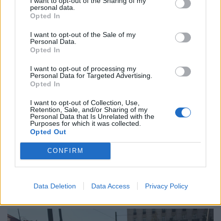
Ο ΙΣΑ συνιστά τη λήψη σχολαστικών μέτρων ατομικής
I want to opt-out of the Sharing of my
personal data.
προστασίας από τον ιό του Δυτικού Νείλου
Opted In
I want to opt-out of the Sale of my
Personal Data.
Opted In
I want to opt-out of processing my
Personal Data for Targeted Advertising.
Opted In
I want to opt-out of Collection, Use,
Retention, Sale, and/or Sharing of my
Personal Data that Is Unrelated with the
Purposes for which it was collected.
Opted Out
CONFIRM
PHARMA POLICY
06/08/2026 - 12:00
Eli Lilly: Εκρηκτική άνοδος στις πωλήσεις των
ενέσιμων φαρμάκων της για την απώλεια βάρους
Data Deletion
Data Access
Privacy Policy