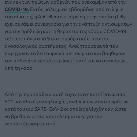
έναν εκ των πρώτων ασθενών που ανέκαμψαν από την
COVID-19
.
Εντός μόλις μιας εβδομάδας από τη λήψη
του αίματος, η AbCellera η εταιρεία με την οποία η Lilly
έχει συνάψει συνεργασία για την ανάπτυξη αντισωμάτων
για την πρόληψη και τη θεραπεία της νόσου COVID-19,
εξέτασε πάνω από 5 εκατομμύρια κύτταρα του
ανοσολογικού συστήματος! Αναζητούσε αυτά που
παρήγαγαν τα λειτουργικά αντισώματα και βοήθησαν
τον ασθενή να εξουδετερώσει τον ιό και να ανακάμψει
από τη νόσο.
Από την προσπάθεια αυτή είχαν εντοπιστεί πάνω από
500 μοναδικές αλληλουχίες ανθρώπινων αντισωμάτων
κατά του ιού SARS-CoV-2 οι οποίες ελέγχθηκαν, ώστε
να βρεθούν οι πιο αποτελεσματικές για την
εξουδετέρωση του ιού.