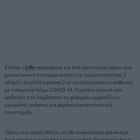
Επίσης η
Lilly
προχώρησε και ένα ερευνητικό μόριο, ένα
μονοκλωνικό αντίσωμα έναντι της αγγειοποιητίνης 2
(Ang2), σε μελέτη φάσης 2 σε νοσηλευόμενους ασθενείς
με πνευμονία λόγω COVID-19. Η μελέτη ερευνά εάν
ασθενείς που λαμβάνουν το φάρμακο εμφανίζουν
μειωμένες ανάγκες για μηχανική αναπνευστική
υποστήριξη.
Τέλος στις αρχές Μαΐου, η Lilly ανακοίνωσε μία ακόμα
συνεργασία για την από κοινού ανάπτυξη αντισωμάτων