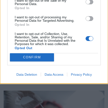
αχρησιμοποίητα κουτιά πετιούνται
I want to opt-out of the Sale of my
Personal Data.
στην Ελλάδα
Opted In
03 Ιουνίου 2020
I want to opt-out of processing my
Personal Data for Targeted Advertising.
Opted In
Πιο κοντά νέα φάρμακα για σοβαρές
I want to opt-out of Collection, Use,
παθήσεις: Ανέβηκαν οι ταχύτητες
Retention, Sale, and/or Sharing of my
στη Διαπραγμάτευση
Personal Data that Is Unrelated with the
Purposes for which it was collected.
04 Ιουνίου 2020
Opted Out
CONFIRM
ΣΧΕΤΙΚΑ ΑΡΘΡΑ
Data Deletion
Data Access
Privacy Policy