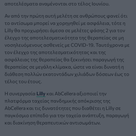
αποτελέσματα αναμένονται στο τέλος Ιουνίου.
Αν από την πρώτη αυτή μελέτη σε ανθρώπους φανεί ότι
το αντίσωμα μπορεί να χορηγηθεί με ασφάλεια, τότε η
Lilly θα προχωρήσει άμεσα σε μελέτες φάσης 2 για τον
έλεγχο της αποτελεσματικότητα της θεραπείας σε μη
νοσηλευόμενους ασθενείς με COVID-19. Ταυτόχρονα με
τον έλεγχο της αποτελεσματικότητας και της
ασφάλειας της θεραπείας θα ξεκινήσει παραγωγή της
θεραπείας σε μεγάλη κλίμακα, ώστε να είναι δυνατή η
διάθεση πολλών εκατοντάδων χιλιάδων δόσεων έως το
τέλος του έτους.
Η συνεργασία
Lilly
και AbCellera αξιοποιεί την
πλατφόρμα ταχείας πανδημικής απόκρισης της
AbCellera και τις δυνατότητες που διαθέτει η Lilly σε
παγκόσμιο επίπεδο για την ταχεία ανάπτυξη, παραγωγή
και διακίνηση θεραπευτικών αντισωμάτων.