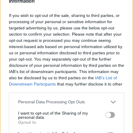
Information
If you wish to opt-out of the sale, sharing to third parties, or
processing of your personal or sensitive information for
targeted advertising by us, please use the below opt-out
COVID 19
ΦΑΡΜΑΣΕΡΒ LILLY
LILLY
section to confirm your selection. Please note that after your
opt-out request is processed you may continue seeing
ΘΕΡΑΠΕΙΑ
ΚΛΙΝΙΚΗ ΕΡΕΥΝΑ
interest-based ads based on personal information utilized by
us or personal information disclosed to third parties prior to
ΚΛΙΝΙΚΕΣ ΜΕΛΕΤΕΣ
ΚΟΡΟΝΟΙΟΣ
your opt-out. You may separately opt-out of the further
disclosure of your personal information by third parties on the
IAB’s list of downstream participants. This information may
also be disclosed by us to third parties on the
IAB’s List of
Downstream Participants
that may further disclose it to other
third parties.
Personal Data Processing Opt Outs
ΠΕΡΙΣΣΟΤΕΡΑ ΣΤΗΝ ΙΔΙΑ ΚΑΤΗΓΟΡΙΑ
I want to opt-out of the Sharing of my
personal data.
Opted In
Φάρμακα: 34.000.000