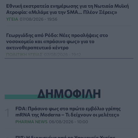
Εθνική εκστρατεία ενημέρωσης για τη Νωτιαία Μυϊκή
Ατροφία: «Μιλάμε για την SMA… Πλέον Ξέρεις»
ΥΓΕΊΑ
07/08/2026 - 19:56
Γεωργιάδης από Ρόδο: Νέες προσλήψεις στο
νοσοκομείο και «πράσινο φως» για το
ακτινοθεραπευτικό κέντρο
ΠΟΛΙΤΙΚΉ ΥΓΕΊΑΣ
07/08/2026 - 19:12
Σε κόκκινο συναγερμό για φωτιές Κρήτη, Βόρειο
Αιγαίο και Αττική το Σάββατο 8 Αυγούστου
ΕΠΙΚΑΙΡΌΤΗΤΑ
07/08/2026 - 18:37
ΔΗΜΟΦΙΛΗ
Τι μπορεί να μας διδάξει η νέα ταινία του Spider-Man
για την απώλεια και το πένθος
FDA: Πράσινο φως στο πρώτο εμβόλιο γρίπης
ΨΥΧΙΚΉ ΥΓΕΊΑ
07/08/2026 - 18:11
mRNA της Moderna – Τι δείχνουν οι μελέτες»
PHARMA NEWS
06/08/2026 - 10:00
Επιπλέον πόροι 12,5 εκατ. ευρώ στις Περιφέρειες για
την ενίσχυση της βιοασφάλειας από το ΥΠΑΑΤ
ΠΙΣ: Η διορισμένη από το Υπουργείο Υγείας