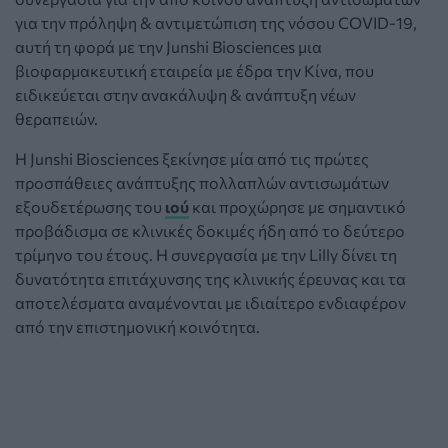
για την πρόληψη & αντιμετώπιση της νόσου COVID-19,
αυτή τη φορά με την Junshi Biosciences μια
βιοφαρμακευτική εταιρεία με έδρα την Κίνα, που
ειδικεύεται στην ανακάλυψη & ανάπτυξη νέων
θεραπειών.
Η Junshi Biosciences ξεκίνησε μία από τις πρώτες
προσπάθειες ανάπτυξης πολλαπλών αντισωμάτων
εξουδετέρωσης του
ιού
και προχώρησε με σημαντικό
προβάδισμα σε κλινικές δοκιμές ήδη από το δεύτερο
τρίμηνο του έτους. Η συνεργασία με την Lilly δίνει τη
δυνατότητα επιτάχυνσης της κλινικής έρευνας και τα
αποτελέσματα αναμένονται με ιδιαίτερο ενδιαφέρον
από την επιστημονική κοινότητα.