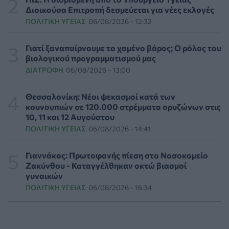
ΕΠΙΚΑΙΡΌΤΗΤΑ
07/08/2026 - 17:42
Διοικούσα Επιτροπή δεσμεύεται για νέες εκλογές
ΠΟΛΙΤΙΚΉ ΥΓΕΊΑΣ
06/08/2026 - 12:32
Συναγερμός στις ΗΠΑ για φονικό μύκητα που αντέχει
και στα φάρμακα
Γιατί ξαναπαίρνουμε το χαμένο βάρος; Ο ρόλος του
ΥΓΕΊΑ
07/08/2026 - 17:17
βιολογικού προγραμματισμού μας
ΔΙΑΤΡΟΦΉ
06/08/2026 - 13:00
Πέθανε στα 26 της η influencer Σίντνεϊ Τάουλ που
μοιράστηκε επί τρία χρόνια τη μάχη της με σπάνιο
Θεσσαλονίκη: Νέοι ψεκασμοί κατά των
καρκίνο
κουνουπιών σε 120.000 στρέμματα ορυζώνων στις
ΕΠΙΚΑΙΡΌΤΗΤΑ
07/08/2026 - 16:41
10, 11 και 12 Αυγούστου
ΠΟΛΙΤΙΚΉ ΥΓΕΊΑΣ
06/08/2026 - 14:41
Απώλεια βάρους: Οι τρεις παράγοντες που κρίνουν το
αποτέλεσμα σύμφωνα με ειδικό στην παχυσαρκία
Γιαννάκος: Πρωτοφανής πίεση στο Νοσοκομείο
ΔΙΑΤΡΟΦΉ
07/08/2026 - 16:16
Ζακύνθου - Καταγγέλθηκαν οκτώ βιασμοί
γυναικών
ΠΟΛΙΤΙΚΉ ΥΓΕΊΑΣ
06/08/2026 - 16:34
Ο ΙΣΑ συνιστά τη λήψη σχολαστικών μέτρων ατομικής
προστασίας από τον ιό του Δυτικού Νείλου
ΥΓΕΊΑ
07/08/2026 - 15:42