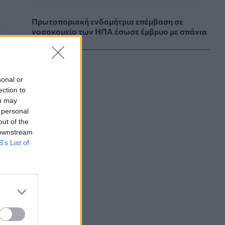
Πρωτοποριακή ενδομήτρια επέμβαση σε
νοσοκομείο των ΗΠΑ έσωσε έμβρυο με σπάνια
πάθηση
ΥΓΕΊΑ
06/08/2026 - 19:17
ΗΠΑ: Επιτροπή της Γερουσίας προτείνει
sonal or
άσκηση διώξεων σε βάρος του Άντονι
ection to
Φάουτσι
ou may
ΕΠΙΚΑΙΡΌΤΗΤΑ
06/08/2026 - 18:38
 personal
out of the
 downstream
Διαβητική αμφιβληστροειδοπάθεια:
B’s List of
«Σιωπηλός» κίνδυνος για την όραση των
ασθενών
HEALTH TALK
06/08/2026 - 17:34
Γιατί οι γιατροί διστάζουν να γράψουν
ορμονική θεραπεία για την εμμηνόπαυση
ΥΓΕΊΑ
06/08/2026 - 17:01