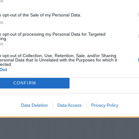
In
 εντοπισμού ενός ευρύτερου φάσματος περιπτώσεω
από φαινομενικά παρόμοιες ασθένειες.
o opt-out of the Sale of my Personal Data.
In
ετικά περιβάλλοντα δεν ήταν ποτέ πιο ξεκάθαρη»,
to opt-out of processing my Personal Data for Targeted
δρος της Abbott για ταχεία και μοριακή διάγνωση.
ing.
In
ι αποτελεσματική διάγνωση και την προετοιμασία
συμπτώματα, ώστε να μπορούν να τους δοθεί η
o opt-out of Collection, Use, Retention, Sale, and/or Sharing
ersonal Data that Is Unrelated with the Purposes for which it
lected.
Out
η μείωση της πίεσης στις συσκευές συλλογής και
CONFIRM
 Το τεστ Resp-4-Plex έλαβε προηγουμένως ένα σήμ
Data Deletion
Data Access
Privacy Policy