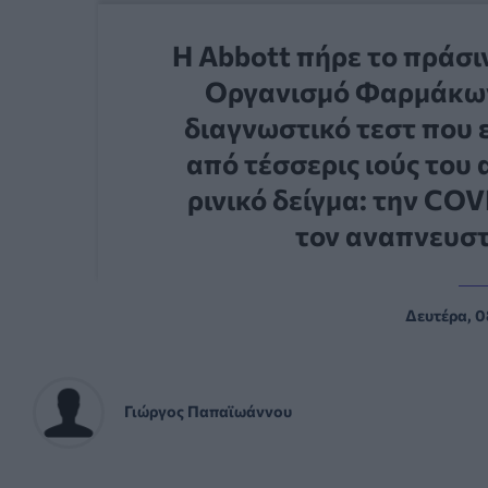
Η Abbott πήρε το πράσι
Οργανισμό Φαρμάκων
διαγνωστικό τεστ που 
από τέσσερις ιούς του
ρινικό δείγμα: την COVI
τον αναπνευστ
Δευτέρα, 0
Γιώργος Παπαϊωάννου