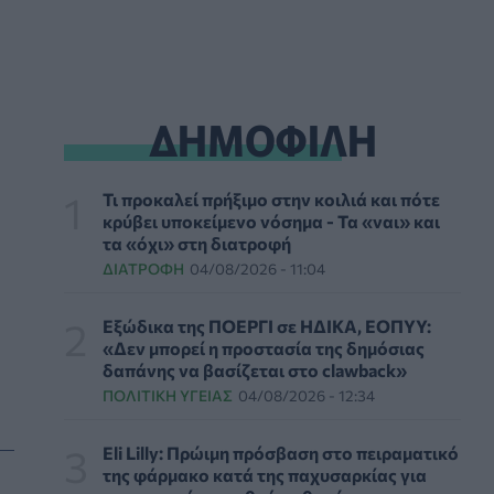
Skin dysmorphia: Όταν η εμμονή με το «τέλειο»
δέρμα αποτελεί πρόβλημα ψυχικής υγείας
ΨΥΧΙΚΉ ΥΓΕΊΑ
06/08/2026 - 14:00
ΔΗΜΟΦΙΛΗ
Ευρεία σύσκεψη στον ΕΟΦ για την ομαλή
λειτουργία της εφοδιαστικής αλυσίδας
φαρμάκων
PHARMA POLICY
06/08/2026 - 13:54
Τι προκαλεί πρήξιμο στην κοιλιά και πότε
κρύβει υποκείμενο νόσημα - Τα «ναι» και
τα «όχι» στη διατροφή
Γιατί ξαναπαίρνουμε το χαμένο βάρος; Ο
ΔΙΑΤΡΟΦΉ
04/08/2026 - 11:04
ρόλος του βιολογικού προγραμματισμού μας
ΔΙΑΤΡΟΦΉ
06/08/2026 - 13:00
Εξώδικα της ΠΟΕΡΓΙ σε ΗΔΙΚΑ, ΕΟΠΥΥ:
«Δεν μπορεί η προστασία της δημόσιας
ΠΙΣ: Η διορισμένη από το Υπουργείο Υγείας
δαπάνης να βασίζεται στο clawback»
Διοικούσα Επιτροπή δεσμεύεται για νέες
ΠΟΛΙΤΙΚΉ ΥΓΕΊΑΣ
04/08/2026 - 12:34
εκλογές
ΠΟΛΙΤΙΚΉ ΥΓΕΊΑΣ
06/08/2026 - 12:32
Eli Lilly: Πρώιμη πρόσβαση στο πειραματικό
της φάρμακο κατά της παχυσαρκίας για
Eli Lilly: Εκρηκτική άνοδος στις πωλήσεις των