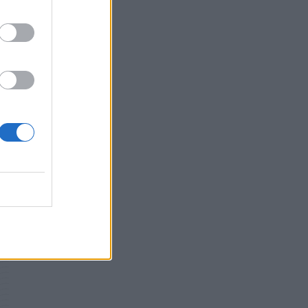
ν
Γιαννάκος: Πρωτοφανής πίεση στο
Νοσοκομείο Ζακύνθου - Καταγγέλθηκαν οκτώ
βιασμοί γυναικών
ΠΟΛΙΤΙΚΉ ΥΓΕΊΑΣ
06/08/2026 - 16:34
Έκτακτα μέτρα και στην Καστοριά κατά της
διασποράς της ευλογιάς των προβάτων
ΕΠΙΚΑΙΡΌΤΗΤΑ
06/08/2026 - 16:16
Τα τρία SOS στη μέση ηλικία που
εξασφαλίζουν 13 επιπλέον χρόνια χωρίς άνοια
α
ΥΓΕΊΑ
06/08/2026 - 16:00
Εθελοντές του ΕΕΣ διέσωσαν δεκάδες
οικόσιτα και άγρια ζώα από τις φωτιές στη
Δυτική Αττική
PET
06/08/2026 - 15:42