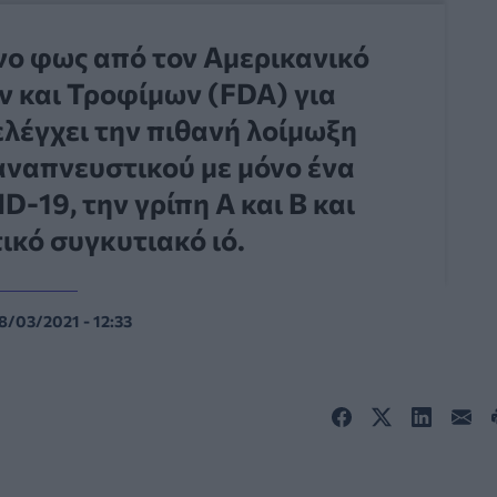
νο φως από τον Αμερικανικό
 και Τροφίμων (FDA) για
ελέγχει την πιθανή λοίμωξη
 αναπνευστικού με μόνο ένα
D-19, την γρίπη Α και Β και
ικό συγκυτιακό ιό.
8/03/2021 - 12:33