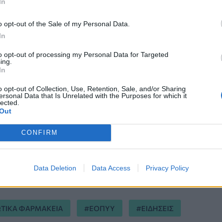
In
o opt-out of the Sale of my Personal Data.
In
to opt-out of processing my Personal Data for Targeted
ing.
In
o opt-out of Collection, Use, Retention, Sale, and/or Sharing
ersonal Data that Is Unrelated with the Purposes for which it
lected.
Out
CONFIRM
ση στις 27/03/2020 - 17:22
Data Deletion
Data Access
Privacy Policy
ΩΤΙΚΑ ΦΑΡΜΑΚΕΙΑ
ΕΟΠΥΥ
ΕΙΔΗΣΕΙΣ