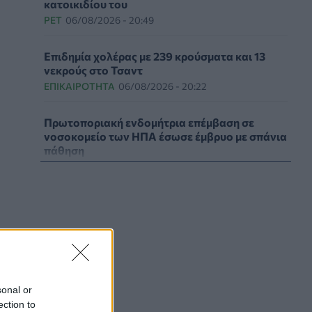
κατοικιδίου του
PET
06/08/2026 - 20:49
Επιδημία χολέρας με 239 κρούσματα και 13
νεκρούς στο Τσαντ
ΕΠΙΚΑΙΡΌΤΗΤΑ
06/08/2026 - 20:22
Πρωτοποριακή ενδομήτρια επέμβαση σε
νοσοκομείο των ΗΠΑ έσωσε έμβρυο με σπάνια
πάθηση
ΥΓΕΊΑ
06/08/2026 - 19:17
ΗΠΑ: Επιτροπή της Γερουσίας προτείνει
άσκηση διώξεων σε βάρος του Άντονι
Φάουτσι
ΕΠΙΚΑΙΡΌΤΗΤΑ
06/08/2026 - 18:38
Διαβητική αμφιβληστροειδοπάθεια:
sonal or
«Σιωπηλός» κίνδυνος για την όραση των
ection to
ασθενών