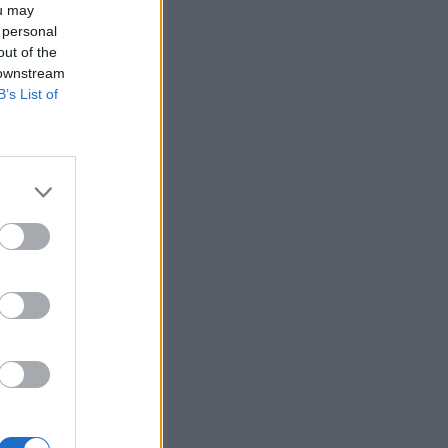
ou may
HEALTH TALK
06/08/2026 - 17:34
 personal
out of the
Γιατί οι γιατροί διστάζουν να γράψουν
 downstream
ορμονική θεραπεία για την εμμηνόπαυση
B’s List of
ΥΓΕΊΑ
06/08/2026 - 17:01
Γιαννάκος: Πρωτοφανής πίεση στο
Νοσοκομείο Ζακύνθου - Καταγγέλθηκαν οκτώ
βιασμοί γυναικών
ΠΟΛΙΤΙΚΉ ΥΓΕΊΑΣ
06/08/2026 - 16:34
Έκτακτα μέτρα και στην Καστοριά κατά της
διασποράς της ευλογιάς των προβάτων
ΕΠΙΚΑΙΡΌΤΗΤΑ
06/08/2026 - 16:16
Τα τρία SOS στη μέση ηλικία που
εξασφαλίζουν 13 επιπλέον χρόνια χωρίς άνοια
ΥΓΕΊΑ
06/08/2026 - 16:00