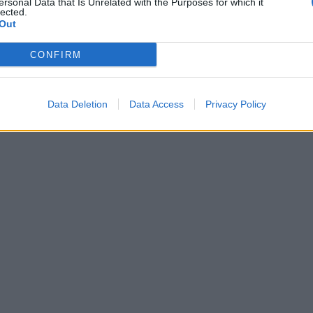
ersonal Data that Is Unrelated with the Purposes for which it
lected.
Out
CONFIRM
Data Deletion
Data Access
Privacy Policy