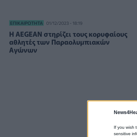
ΕΠΙΚΑΙΡΌΤΗΤΑ
01/12/2023 - 18:19
Η AEGEAN στηρίζει τους κορυφαίους
αθλητές των Παραολυμπιακών
Αγώνων
News4Heal
If you wish 
sensitive in