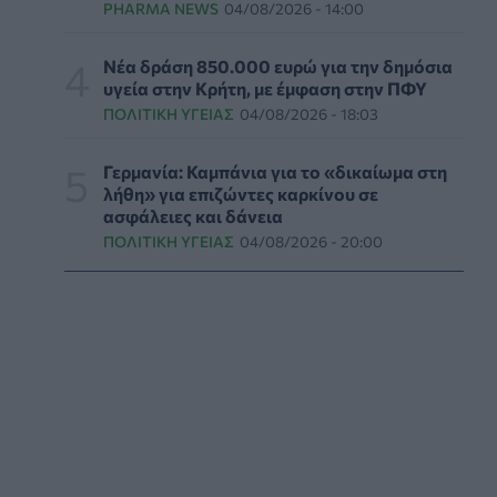
PHARMA NEWS
04/08/2026 - 14:00
ΕΔΟΕΑΠ: Συστάσεις για τις επερχόμενες
ζέστες - Πότε πρέπει να απευθυνθούμε στον
Νέα δράση 850.000 ευρώ για την δημόσια
γιατρό μας
υγεία στην Κρήτη, με έμφαση στην ΠΦΥ
ΥΓΕΊΑ
06/08/2026 - 14:17
ΠΟΛΙΤΙΚΉ ΥΓΕΊΑΣ
04/08/2026 - 18:03
Skin dysmorphia: Όταν η εμμονή με το «τέλειο»
Γερμανία: Καμπάνια για το «δικαίωμα στη
δέρμα αποτελεί πρόβλημα ψυχικής υγείας
λήθη» για επιζώντες καρκίνου σε
ασφάλειες και δάνεια
ΨΥΧΙΚΉ ΥΓΕΊΑ
06/08/2026 - 14:00
ΠΟΛΙΤΙΚΉ ΥΓΕΊΑΣ
04/08/2026 - 20:00
Ευρεία σύσκεψη στον ΕΟΦ για την ομαλή
λειτουργία της εφοδιαστικής αλυσίδας
φαρμάκων
PHARMA POLICY
06/08/2026 - 13:54
Γιατί ξαναπαίρνουμε το χαμένο βάρος; Ο
ρόλος του βιολογικού προγραμματισμού μας
ΔΙΑΤΡΟΦΉ
06/08/2026 - 13:00