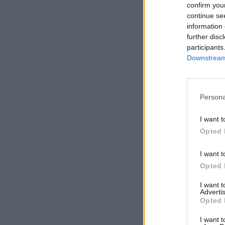
confirm you
continue se
information 
further disc
participants
Downstream 
Persona
I want t
Opted 
I want t
Opted 
I want 
Advertis
Opted 
I want t