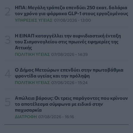
ΕΠΙΚΑΙΡΌΤΗΤΑ
07/08/2026 - 17:42
ΗΠΑ: Μεγάλη τράπεζα επενδύει 250 εκατ. δολάρια
τον χρόνο για φάρμακα GLP-1 στους εργαζομένους
ΥΠΗΡΕΣΊΕΣ ΥΓΕΊΑΣ
07/08/2026 - 13:00
Συναγερμός στις ΗΠΑ για φονικό μύκητα που αντέχει
και στα φάρμακα
ΥΓΕΊΑ
07/08/2026 - 17:17
Η ΕΙΝΑΠ καταγγέλλει την αιφνιδιαστική ένταξη
του Σισμανογλείου στις πρωινές εφημερίες της
Αττικής
Πέθανε στα 26 της η influencer Σίντνεϊ Τάουλ που
ΠΟΛΙΤΙΚΉ ΥΓΕΊΑΣ
07/08/2026 - 14:39
μοιράστηκε επί τρία χρόνια τη μάχη της με σπάνιο
καρκίνο
ΕΠΙΚΑΙΡΌΤΗΤΑ
07/08/2026 - 16:41
Ο Δήμος Μετεώρων επενδύει στην πρωτοβάθμια
φροντίδα υγείας και την πρόληψη
ΠΟΛΙΤΙΚΉ ΥΓΕΊΑΣ
07/08/2026 - 15:24
Απώλεια βάρους: Οι τρεις παράγοντες που κρίνουν το
αποτέλεσμα σύμφωνα με ειδικό στην παχυσαρκία
ΔΙΑΤΡΟΦΉ
07/08/2026 - 16:16
Απώλεια βάρους: Οι τρεις παράγοντες που κρίνουν
το αποτέλεσμα σύμφωνα με ειδικό στην
παχυσαρκία
Ο ΙΣΑ συνιστά τη λήψη σχολαστικών μέτρων ατομικής
ΔΙΑΤΡΟΦΉ
07/08/2026 - 16:16
προστασίας από τον ιό του Δυτικού Νείλου
ΥΓΕΊΑ
07/08/2026 - 15:42