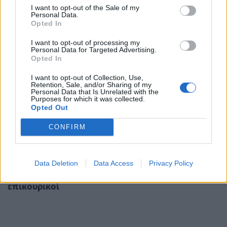
I want to opt-out of the Sale of my
Personal Data.
Opted In
I want to opt-out of processing my
Personal Data for Targeted Advertising.
Opted In
I want to opt-out of Collection, Use,
Retention, Sale, and/or Sharing of my
Personal Data that Is Unrelated with the
Purposes for which it was collected.
Opted Out
CONFIRM
ΠΟΛΙΤΙΚΉ ΥΓΕΊΑΣ
04/12/2023 - 18:19
Υπουργείο Υγείας: Ποιοι γιατροί μπορούν να
Data Deletion
Data Access
Privacy Policy
εγγραφούν στις λίστες προσλήψεων ως
επικουρικοί