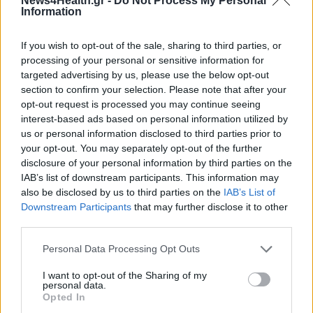
News4Health.gr -
Do Not Process My Personal
Information
If you wish to opt-out of the sale, sharing to third parties, or
processing of your personal or sensitive information for
targeted advertising by us, please use the below opt-out
section to confirm your selection. Please note that after your
opt-out request is processed you may continue seeing
interest-based ads based on personal information utilized by
us or personal information disclosed to third parties prior to
your opt-out. You may separately opt-out of the further
disclosure of your personal information by third parties on the
IAB’s list of downstream participants. This information may
also be disclosed by us to third parties on the
IAB’s List of
Downstream Participants
that may further disclose it to other
ΠΟΛΙΤΙΚΉ ΥΓΕΊΑΣ
08/12/2023 - 19:53
third parties.
Χρυσοχοΐδης: «Θα καλυφθούν οι κενές θέσεις στα
Personal Data Processing Opt Outs
δύο νοσοκομεία των Ιωαννίνων»
I want to opt-out of the Sharing of my
personal data.
Opted In