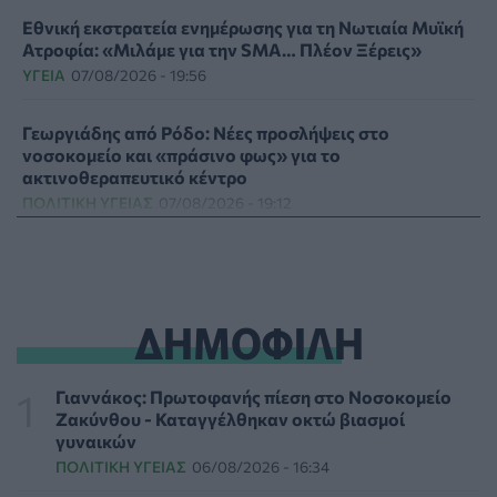
Εθνική εκστρατεία ενημέρωσης για τη Νωτιαία Μυϊκή
Ατροφία: «Μιλάμε για την SMA… Πλέον Ξέρεις»
ΥΓΕΊΑ
07/08/2026 - 19:56
Γεωργιάδης από Ρόδο: Νέες προσλήψεις στο
νοσοκομείο και «πράσινο φως» για το
ακτινοθεραπευτικό κέντρο
ΠΟΛΙΤΙΚΉ ΥΓΕΊΑΣ
07/08/2026 - 19:12
Σε κόκκινο συναγερμό για φωτιές Κρήτη, Βόρειο
Αιγαίο και Αττική το Σάββατο 8 Αυγούστου
ΕΠΙΚΑΙΡΌΤΗΤΑ
07/08/2026 - 18:37
ΔΗΜΟΦΙΛΗ
Τι μπορεί να μας διδάξει η νέα ταινία του Spider-Man
για την απώλεια και το πένθος
Γιαννάκος: Πρωτοφανής πίεση στο Νοσοκομείο
ΨΥΧΙΚΉ ΥΓΕΊΑ
07/08/2026 - 18:11
Ζακύνθου - Καταγγέλθηκαν οκτώ βιασμοί
γυναικών
ΠΟΛΙΤΙΚΉ ΥΓΕΊΑΣ
06/08/2026 - 16:34
Επιπλέον πόροι 12,5 εκατ. ευρώ στις Περιφέρειες για
την ενίσχυση της βιοασφάλειας από το ΥΠΑΑΤ