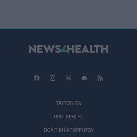
Ο Δήμος Μετεώρων επενδύει στην πρωτοβάθμια
φροντίδα υγείας και την πρόληψη
ΠΟΛΙΤΙΚΉ ΥΓΕΊΑΣ
07/08/2026 - 15:24
Και οι μαϊμούδες έχουν κατοικίδια! Οι επιστήμονες
ρίχνουν φως στις "φιλίες" μεταξύ διαφορετικών ειδών
PET
07/08/2026 - 15:02
Η ΕΙΝΑΠ καταγγέλλει την αιφνιδιαστική ένταξη του
Σισμανογλείου στις πρωινές εφημερίες της Αττικής
ΠΟΛΙΤΙΚΉ ΥΓΕΊΑΣ
07/08/2026 - 14:39
Ηλεκτρικά πατίνια: 3,5 φορές μεγαλύτερος ο κίνδυνος
σοβαρής εγκεφαλικής κάκωσης
ΤΑΥΤΟΤΗΤΑ
ΥΓΕΊΑ
07/08/2026 - 14:00
ΟΡΟΙ ΧΡΗΣΗΣ
ΗΠΑ: Μεγάλη τράπεζα επενδύει 250 εκατ. δολάρια
ΠΟΛΙΤΙΚΗ ΑΠΟΡΡΗΤΟΥ
τον χρόνο για φάρμακα GLP-1 στους εργαζομένους
ΥΠΗΡΕΣΊΕΣ ΥΓΕΊΑΣ
07/08/2026 - 13:00