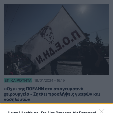
ΕΠΙΚΑΙΡΌΤΗΤΑ
18/01/2024 - 16:19
«Οχι» της ΠΟΕΔΗΝ στα απογευματινά
χειρουργεία - Ζητάει προσλήψεις γιατρών και
νοσηλευτών