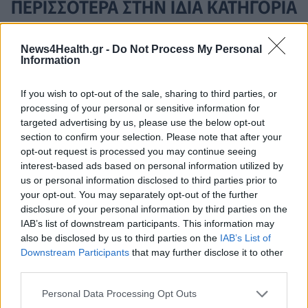
ΠΕΡΙΣΣΟΤΕΡΑ ΣΤΗΝ ΙΔΙΑ ΚΑΤΗΓΟΡΙΑ
Ανδρουλάκης: «Η Ελλάδα στη
News4Health.gr -
Do Not Process My Personal
Information
δεύτερη θέση πανευρωπαϊκά στις
ιδιωτικές δαπάνες υγείας»
If you wish to opt-out of the sale, sharing to third parties, or
18 Ιανουαρίου 2024
processing of your personal or sensitive information for
targeted advertising by us, please use the below opt-out
section to confirm your selection. Please note that after your
Θεσσαλονίκη: Στις 8 και 9
opt-out request is processed you may continue seeing
Φεβρουαρίου το 13ο Πανελλήνιο
interest-based ads based on personal information utilized by
Συνέδριο HAPCO & DES με θέμα
us or personal information disclosed to third parties prior to
«Το μέλλον είναι τώρα»
your opt-out. You may separately opt-out of the further
18 Ιανουαρίου 2024
disclosure of your personal information by third parties on the
IAB’s list of downstream participants. This information may
also be disclosed by us to third parties on the
IAB’s List of
Downstream Participants
that may further disclose it to other
third parties.
ΣΧΕΤΙΚΑ ΑΡΘΡΑ
Personal Data Processing Opt Outs