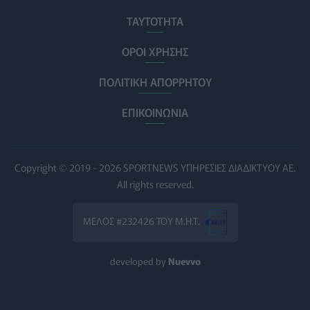
Ηλεκτρικά πατίνια: 3,5 φορές μεγαλύτερος ο κίνδυνος
σοβαρής εγκεφαλικής κάκωσης
ΤΑΥΤΟΤΗΤΑ
ΥΓΕΊΑ
07/08/2026 - 14:00
ΟΡΟΙ ΧΡΗΣΗΣ
ΗΠΑ: Μεγάλη τράπεζα επενδύει 250 εκατ. δολάρια
ΠΟΛΙΤΙΚΗ ΑΠΟΡΡΗΤΟΥ
τον χρόνο για φάρμακα GLP-1 στους εργαζομένους
ΥΠΗΡΕΣΊΕΣ ΥΓΕΊΑΣ
07/08/2026 - 13:00
ΕΠΙΚΟΙΝΩΝΙΑ
Βασιλακόπουλος για ιό Δυτικού Νείλου: Στο
«κόκκινο» η Αττική – Τι πρέπει να προσέχουν οι
παραθεριστές
Copyright © 2019 - 2026 SPORTNEWS ΥΠΗΡΕΣΙΕΣ ΔΙΑΔΙΚΤΥΟΥ ΑΕ.
ΥΓΕΊΑ
07/08/2026 - 11:57
All rights reserved.
Γλοιοβλάστωμα: Νέο «παράθυρο» για πιο
ΜΕΛΟΣ #232426 ΤΟΥ Μ.Η.Τ.
αποτελεσματική χημειοθεραπεία μετά το χειρουργείο
ΥΓΕΊΑ
07/08/2026 - 11:00
developed by
Nuevvo
ΛΔ Κονγκό: Πάνω από 4.000 τα επιβεβαιωμένα
κρούσματα Έμπολα
ΥΓΕΊΑ
07/08/2026 - 10:30