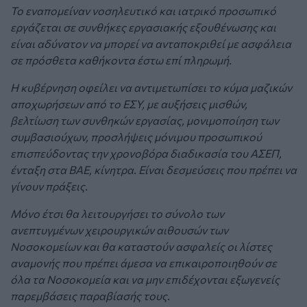
Το εναπομείναν νοσηλευτικό και ιατρικό προσωπικό
εργάζεται σε συνθήκες εργασιακής εξουθένωσης και
είναι αδύνατον να μπορεί να ανταποκριθεί με ασφάλεια
σε πρόσθετα καθήκοντα έστω επί πληρωμή.
Η κυβέρνηση οφείλει να αντιμετωπίσει το κύμα μαζικών
αποχωρήσεων από το ΕΣΥ, με αυξήσεις μισθών,
βελτίωση των συνθηκών εργασίας, μονιμοποίηση των
συμβασιούχων, προσλήψεις μόνιμου προσωπικού
επισπεύδοντας την χρονοβόρα διαδικασία του ΑΣΕΠ,
ένταξη στα ΒΑΕ, κίνητρα. Είναι δεσμεύσεις που πρέπει να
γίνουν πράξεις.
Μόνο έτσι θα λειτουργήσει το σύνολο των
ανεπτυγμένων χειρουργικών αιθουσών των
Νοσοκομείων και θα καταστούν ασφαλείς οι λίστες
αναμονής που πρέπει άμεσα να επικαιροποιηθούν σε
όλα τα Νοσοκομεία και να μην επιδέχονται εξωγενείς
παρεμβάσεις παραβίασής τους.