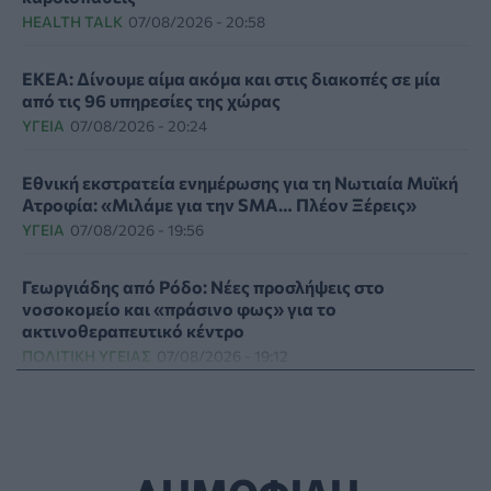
HEALTH TALK
07/08/2026 - 20:58
ΕΚΕΑ: Δίνουμε αίμα ακόμα και στις διακοπές σε μία
από τις 96 υπηρεσίες της χώρας
ΥΓΕΊΑ
07/08/2026 - 20:24
Εθνική εκστρατεία ενημέρωσης για τη Νωτιαία Μυϊκή
Ατροφία: «Μιλάμε για την SMA… Πλέον Ξέρεις»
ΥΓΕΊΑ
07/08/2026 - 19:56
Γεωργιάδης από Ρόδο: Νέες προσλήψεις στο
νοσοκομείο και «πράσινο φως» για το
ακτινοθεραπευτικό κέντρο
ΠΟΛΙΤΙΚΉ ΥΓΕΊΑΣ
07/08/2026 - 19:12
Σε κόκκινο συναγερμό για φωτιές Κρήτη, Βόρειο
Αιγαίο και Αττική το Σάββατο 8 Αυγούστου
ΕΠΙΚΑΙΡΌΤΗΤΑ
07/08/2026 - 18:37