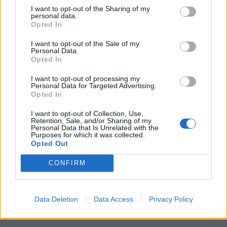
I want to opt-out of the Sharing of my
personal data.
Opted In
I want to opt-out of the Sale of my
Personal Data.
Opted In
I want to opt-out of processing my
Personal Data for Targeted Advertising.
Opted In
I want to opt-out of Collection, Use,
Retention, Sale, and/or Sharing of my
Personal Data that Is Unrelated with the
Purposes for which it was collected.
Opted Out
CONFIRM
ΠΟΛΙΤΙΚΉ ΥΓΕΊΑΣ
07/08/2026 - 19:12
Γεωργιάδης από Ρόδο: Νέες προσλήψεις στο
νοσοκομείο και «πράσινο φως» για το
Data Deletion
Data Access
Privacy Policy
ακτινοθεραπευτικό κέντρο