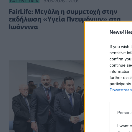
PATIENT TALK
18/05/2026 - 20:09
FairLife: Μεγάλη η συμμετοχή στην
εκδήλωση «Υγεία Πνευμόνων» στα
Ιωάννινα
News4Heal
If you wish 
sensitive in
confirm you
continue se
information 
further disc
participants
Downstream 
Persona
I want t