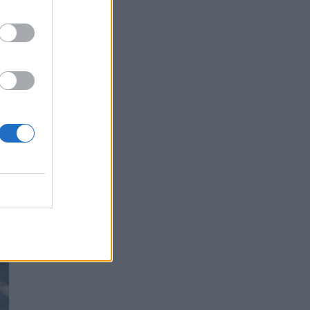
Συναγερμός στις ΗΠΑ για φονικό μύκητα που
αντέχει και στα φάρμακα
ΥΓΕΊΑ
07/08/2026 - 17:17
Πέθανε στα 26 της η influencer Σίντνεϊ Τάουλ
που μοιράστηκε επί τρία χρόνια τη μάχη της με
σπάνιο καρκίνο
ΕΠΙΚΑΙΡΌΤΗΤΑ
07/08/2026 - 16:41
Απώλεια βάρους: Οι τρεις παράγοντες που
κρίνουν το αποτέλεσμα σύμφωνα με ειδικό
στην παχυσαρκία
ΔΙΑΤΡΟΦΉ
07/08/2026 - 16:16
Ο ΙΣΑ συνιστά τη λήψη σχολαστικών μέτρων
ατομικής προστασίας από τον ιό του Δυτικού
Νείλου
ΥΓΕΊΑ
07/08/2026 - 15:42