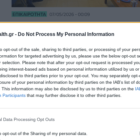
ΕΠΙΚΑΙΡΌΤΗΤΑ
07/05/2026 - 00:09
Δωρεά ιατροτεχνολογικού εξοπλισμού
στο Πανεπιστημιακό Νοσοκομείο
th.gr -
Do Not Process My Personal Information
Ιωαννίνων από τη «Δωδώνη»
to opt-out of the sale, sharing to third parties, or processing of your per
formation for targeted advertising by us, please use the below opt-out s
r selection. Please note that after your opt-out request is processed y
eing interest-based ads based on personal information utilized by us or
disclosed to third parties prior to your opt-out. You may separately opt-
losure of your personal information by third parties on the IAB’s list of
. This information may also be disclosed by us to third parties on the
IA
Participants
that may further disclose it to other third parties.
l Data Processing Opt Outs
o opt-out of the Sharing of my personal data.