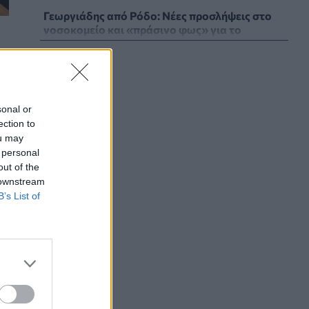
Γεωργιάδης από Ρόδο: Νέες προσλήψεις στο
νοσοκομείο και «πράσινο φως» για το
ακτινοθεραπευτικό κέντρο
ΠΟΛΙΤΙΚΉ ΥΓΕΊΑΣ
07/08/2026 - 19:12
Σε κόκκινο συναγερμό για φωτιές Κρήτη,
Βόρειο Αιγαίο και Αττική το Σάββατο 8
sonal or
Αυγούστου
ection to
ou may
ΕΠΙΚΑΙΡΌΤΗΤΑ
07/08/2026 - 18:37
 personal
out of the
Τι μπορεί να μας διδάξει η νέα ταινία του
 downstream
Spider-Man για την απώλεια και το πένθος
B’s List of
ΨΥΧΙΚΉ ΥΓΕΊΑ
07/08/2026 - 18:11
Επιπλέον πόροι 12,5 εκατ. ευρώ στις
Περιφέρειες για την ενίσχυση της
βιοασφάλειας από το ΥΠΑΑΤ
ΕΠΙΚΑΙΡΌΤΗΤΑ
07/08/2026 - 17:42