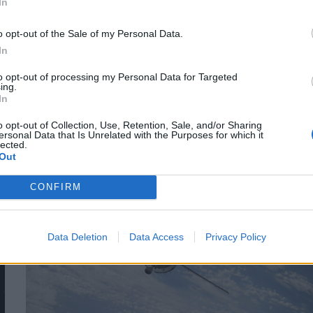
In
o opt-out of the Sale of my Personal Data.
ΕΠΙΚΑΙΡΌΤΗΤΑ
20/10/2025 - 12:42
In
Πατέρας δώρισε νεφρό στον γιο του -
to opt-out of processing my Personal Data for Targeted
Στο Πανεπιστημιακό Νοσοκομείο
ing.
In
Ιωαννίνων η μεταμόσχευση
o opt-out of Collection, Use, Retention, Sale, and/or Sharing
ersonal Data that Is Unrelated with the Purposes for which it
lected.
Out
CONFIRM
Data Deletion
Data Access
Privacy Policy