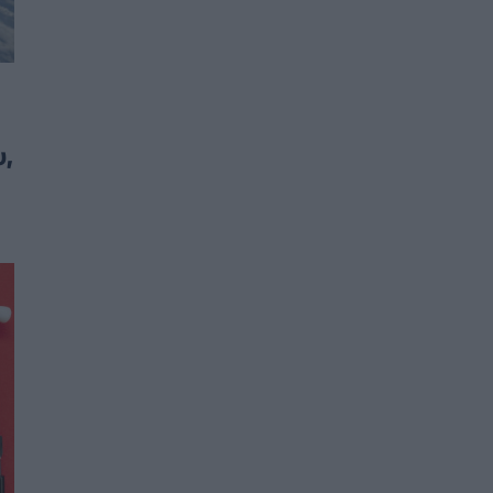
Ο Δήμος Μετεώρων επενδύει στην
πρωτοβάθμια φροντίδα υγείας και την
πρόληψη
ΠΟΛΙΤΙΚΉ ΥΓΕΊΑΣ
07/08/2026 - 15:24
Και οι μαϊμούδες έχουν κατοικίδια! Οι
υ,
επιστήμονες ρίχνουν φως στις "φιλίες" μεταξύ
διαφορετικών ειδών
PET
07/08/2026 - 15:02
Η ΕΙΝΑΠ καταγγέλλει την αιφνιδιαστική
ένταξη του Σισμανογλείου στις πρωινές
εφημερίες της Αττικής
ΠΟΛΙΤΙΚΉ ΥΓΕΊΑΣ
07/08/2026 - 14:39
Ηλεκτρικά πατίνια: 3,5 φορές μεγαλύτερος ο
κίνδυνος σοβαρής εγκεφαλικής κάκωσης
ΥΓΕΊΑ
07/08/2026 - 14:00
ΗΠΑ: Μεγάλη τράπεζα επενδύει 250 εκατ.