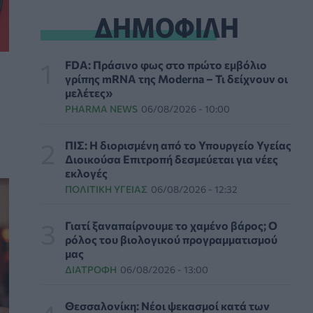
ΔΗΜΟΦΙΛΗ
δολάρια τον χρόνο για φάρμακα GLP-1 στους
εργαζομένους
ΥΠΗΡΕΣΊΕΣ ΥΓΕΊΑΣ
07/08/2026 - 13:00
FDA: Πράσινο φως στο πρώτο εμβόλιο
γρίπης mRNA της Moderna – Τι δείχνουν οι
Βασιλακόπουλος για ιό Δυτικού Νείλου: Στο
μελέτες»
«κόκκινο» η Αττική – Τι πρέπει να προσέχουν
οι παραθεριστές
PHARMA NEWS
06/08/2026 - 10:00
ΥΓΕΊΑ
07/08/2026 - 11:57
ΠΙΣ: Η διορισμένη από το Υπουργείο Υγείας
Διοικούσα Επιτροπή δεσμεύεται για νέες
Γλοιοβλάστωμα: Νέο «παράθυρο» για πιο
εκλογές
αποτελεσματική χημειοθεραπεία μετά το
χειρουργείο
ΠΟΛΙΤΙΚΉ ΥΓΕΊΑΣ
06/08/2026 - 12:32
ΥΓΕΊΑ
07/08/2026 - 11:00
Γιατί ξαναπαίρνουμε το χαμένο βάρος; Ο
ρόλος του βιολογικού προγραμματισμού
ΛΔ Κονγκό: Πάνω από 4.000 τα
μας
επιβεβαιωμένα κρούσματα Έμπολα
ΔΙΑΤΡΟΦΉ
06/08/2026 - 13:00
ΥΓΕΊΑ
07/08/2026 - 10:30
Θεσσαλονίκη: Νέοι ψεκασμοί κατά των
Τεχνητή νοημοσύνη σχεδίασε για πρώτη φορά