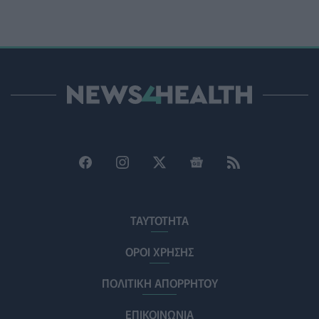
ΥΓΕΊΑ
06/08/2026 - 22:01
ΕΟΔΥ: Σε ύφεση κορονοϊός, γρίπη και RSV με μόλις
επτά νέες εισαγωγές για κάθε ιό
ΥΓΕΊΑ
06/08/2026 - 21:22
Πανευρωπαϊκή έρευνα: Το 64% των Ελλήνων
εργαζόμενων θα άλλαζε δουλειά για χάρη του
κατοικιδίου του
PET
06/08/2026 - 20:49
Επιδημία χολέρας με 239 κρούσματα και 13 νεκρούς
στο Τσαντ
ΤΑΥΤΟΤΗΤΑ
ΕΠΙΚΑΙΡΌΤΗΤΑ
06/08/2026 - 20:22
ΟΡΟΙ ΧΡΗΣΗΣ
Πρωτοποριακή ενδομήτρια επέμβαση σε νοσοκομείο
ΠΟΛΙΤΙΚΗ ΑΠΟΡΡΗΤΟΥ
των ΗΠΑ έσωσε έμβρυο με σπάνια πάθηση
ΥΓΕΊΑ
06/08/2026 - 19:17
ΕΠΙΚΟΙΝΩΝΙΑ