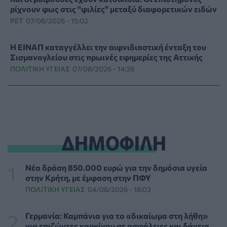
ρίχνουν φως στις "φιλίες" μεταξύ διαφορετικών ειδών
PET
07/08/2026 - 15:02
Η ΕΙΝΑΠ καταγγέλλει την αιφνιδιαστική ένταξη του
Σισμανογλείου στις πρωινές εφημερίες της Αττικής
ΠΟΛΙΤΙΚΉ ΥΓΕΊΑΣ
07/08/2026 - 14:39
Ηλεκτρικά πατίνια: 3,5 φορές μεγαλύτερος ο κίνδυνος
σοβαρής εγκεφαλικής κάκωσης
ΥΓΕΊΑ
07/08/2026 - 14:00
ΔΗΜΟΦΙΛΗ
ΗΠΑ: Μεγάλη τράπεζα επενδύει 250 εκατ. δολάρια
τον χρόνο για φάρμακα GLP-1 στους εργαζομένους
ΥΠΗΡΕΣΊΕΣ ΥΓΕΊΑΣ
07/08/2026 - 13:00
Νέα δράση 850.000 ευρώ για την δημόσια υγεία
στην Κρήτη, με έμφαση στην ΠΦΥ
ΠΟΛΙΤΙΚΉ ΥΓΕΊΑΣ
04/08/2026 - 18:03
Βασιλακόπουλος για ιό Δυτικού Νείλου: Στο
«κόκκινο» η Αττική – Τι πρέπει να προσέχουν οι
παραθεριστές
Γερμανία: Καμπάνια για το «δικαίωμα στη λήθη»
ΥΓΕΊΑ
07/08/2026 - 11:57
για επιζώντες καρκίνου σε ασφάλειες και δάνεια