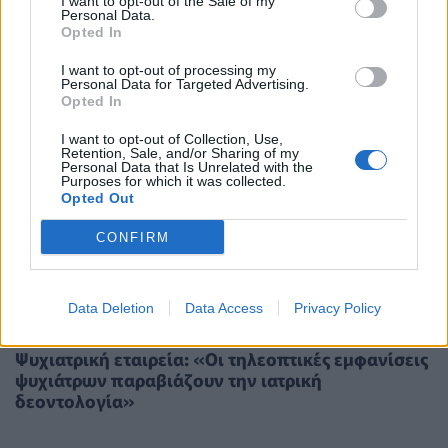
I want to opt-out of the Sale of my
Personal Data.
Opted In
I want to opt-out of processing my
Personal Data for Targeted Advertising.
Opted In
I want to opt-out of Collection, Use,
Retention, Sale, and/or Sharing of my
Personal Data that Is Unrelated with the
Purposes for which it was collected.
Opted Out
CONFIRM
Data Deletion
Data Access
Privacy Policy
ΥΠΗΡΕΣΊΕΣ ΥΓΕΊΑΣ
19/06/2020 - 16:31
Ψυχιατρική εταιρεία: «Οι τηλεοπτικές εμφανίσεις
ψυχιάτρων παραβιάζουν την ιατρική
δεοντολογία»