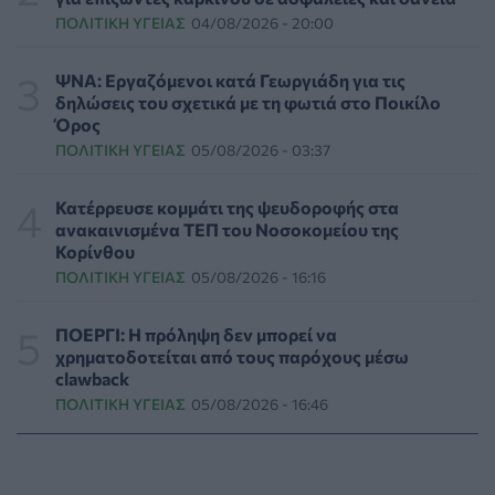
ΠΟΛΙΤΙΚΉ ΥΓΕΊΑΣ
04/08/2026 - 20:00
Γλοιοβλάστωμα: Νέο «παράθυρο» για πιο
αποτελεσματική χημειοθεραπεία μετά το χειρουργείο
ΨΝΑ: Εργαζόμενοι κατά Γεωργιάδη για τις
ΥΓΕΊΑ
07/08/2026 - 11:00
δηλώσεις του σχετικά με τη φωτιά στο Ποικίλο
Όρος
ΠΟΛΙΤΙΚΉ ΥΓΕΊΑΣ
05/08/2026 - 03:37
ΛΔ Κονγκό: Πάνω από 4.000 τα επιβεβαιωμένα
κρούσματα Έμπολα
ΥΓΕΊΑ
07/08/2026 - 10:30
Κατέρρευσε κομμάτι της ψευδοροφής στα
ανακαινισμένα ΤΕΠ του Νοσοκομείου της
Κορίνθου
Τεχνητή νοημοσύνη σχεδίασε για πρώτη φορά
ΠΟΛΙΤΙΚΉ ΥΓΕΊΑΣ
05/08/2026 - 16:16
λειτουργικούς ιούς - Oι προοπτικές και οι κίνδυνοι
ΥΓΕΊΑ
07/08/2026 - 10:00
ΠΟΕΡΓΙ: Η πρόληψη δεν μπορεί να
χρηματοδοτείται από τους παρόχους μέσω
Αποστολή e-mail από το Υπουργείο Υγείας για ασφαλή
clawback
κολύμβηση
ΠΟΛΙΤΙΚΉ ΥΓΕΊΑΣ
05/08/2026 - 16:46
ΥΓΕΊΑ
07/08/2026 - 09:00
Πέντε συμβουλές για καυτό αλλά και ασφαλές σεξ το
καλοκαίρι