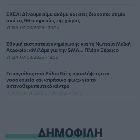
ΕΚΕΑ: Δίνουμε αίμα ακόμα και στις διακοπές σε μία
από τις 96 υπηρεσίες της χώρας
ΥΓΕΊΑ
07/08/2026 - 20:24
Εθνική εκστρατεία ενημέρωσης για τη Νωτιαία Μυϊκή
Ατροφία: «Μιλάμε για την SMA… Πλέον Ξέρεις»
ΥΓΕΊΑ
07/08/2026 - 19:56
Γεωργιάδης από Ρόδο: Νέες προσλήψεις στο
νοσοκομείο και «πράσινο φως» για το
ακτινοθεραπευτικό κέντρο
ΠΟΛΙΤΙΚΉ ΥΓΕΊΑΣ
07/08/2026 - 19:12
Σε κόκκινο συναγερμό για φωτιές Κρήτη, Βόρειο
Αιγαίο και Αττική το Σάββατο 8 Αυγούστου
ΕΠΙΚΑΙΡΌΤΗΤΑ
07/08/2026 - 18:37
ΔΗΜΟΦΙΛΗ
Τι μπορεί να μας διδάξει η νέα ταινία του Spider-Man