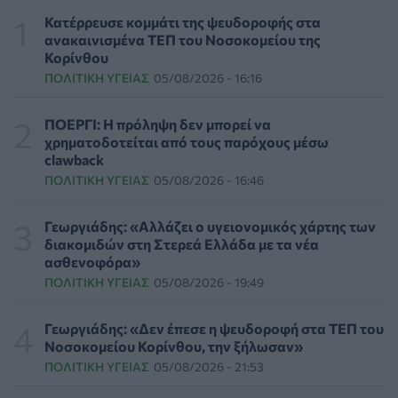
για την απώλεια και το πένθος
Κατέρρευσε κομμάτι της ψευδοροφής στα
ΨΥΧΙΚΉ ΥΓΕΊΑ
07/08/2026 - 18:11
ανακαινισμένα ΤΕΠ του Νοσοκομείου της
Κορίνθου
ΠΟΛΙΤΙΚΉ ΥΓΕΊΑΣ
05/08/2026 - 16:16
Επιπλέον πόροι 12,5 εκατ. ευρώ στις Περιφέρειες για
την ενίσχυση της βιοασφάλειας από το ΥΠΑΑΤ
ΕΠΙΚΑΙΡΌΤΗΤΑ
07/08/2026 - 17:42
ΠΟΕΡΓΙ: Η πρόληψη δεν μπορεί να
χρηματοδοτείται από τους παρόχους μέσω
clawback
Συναγερμός στις ΗΠΑ για φονικό μύκητα που αντέχει
ΠΟΛΙΤΙΚΉ ΥΓΕΊΑΣ
05/08/2026 - 16:46
και στα φάρμακα
ΥΓΕΊΑ
07/08/2026 - 17:17
Γεωργιάδης: «Αλλάζει ο υγειονομικός χάρτης των
διακομιδών στη Στερεά Ελλάδα με τα νέα
Πέθανε στα 26 της η influencer Σίντνεϊ Τάουλ που
ασθενοφόρα»
μοιράστηκε επί τρία χρόνια τη μάχη της με σπάνιο
ΠΟΛΙΤΙΚΉ ΥΓΕΊΑΣ
05/08/2026 - 19:49
καρκίνο
ΕΠΙΚΑΙΡΌΤΗΤΑ
07/08/2026 - 16:41
Γεωργιάδης: «Δεν έπεσε η ψευδοροφή στα ΤΕΠ του
Νοσοκομείου Κορίνθου, την ξήλωσαν»
Απώλεια βάρους: Οι τρεις παράγοντες που κρίνουν το
ΠΟΛΙΤΙΚΉ ΥΓΕΊΑΣ
05/08/2026 - 21:53
αποτέλεσμα σύμφωνα με ειδικό στην παχυσαρκία
ΔΙΑΤΡΟΦΉ
07/08/2026 - 16:16