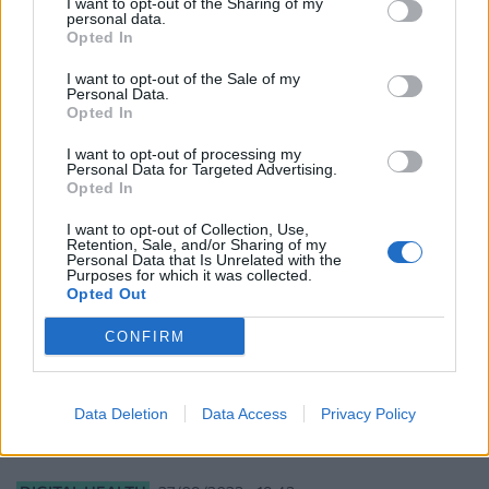
ΥΓΕΊΑ
13/05/2024 - 14:32
I want to opt-out of the Sharing of my
personal data.
Εμφυτεύματα στήθους και καρκίνος: Οι
Opted In
πιθανότητες ανάπτυξης ενός σπάνιου
I want to opt-out of the Sale of my
λεμφώματος
Personal Data.
Opted In
I want to opt-out of processing my
Personal Data for Targeted Advertising.
Opted In
I want to opt-out of Collection, Use,
Retention, Sale, and/or Sharing of my
Personal Data that Is Unrelated with the
Purposes for which it was collected.
Opted Out
CONFIRM
Data Deletion
Data Access
Privacy Policy