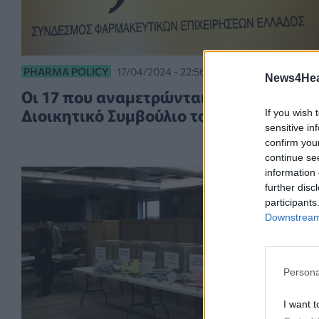
PHARMA POLICY
17/04/2024 - 22:56
News4Heal
Οι 17 που αναμετρώνται για το
Διοικητικό Συμβούλιο του ΣΦΕΕ
If you wish 
sensitive in
confirm you
continue se
information 
further disc
participants
Downstream 
Persona
I want t