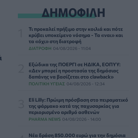
ΔΗΜΟΦΙΛΗ
ΨΥΧΙΚΉ ΥΓΕΊΑ
06/08/2026 - 14:00
Ευρεία σύσκεψη στον ΕΟΦ για την ομαλή
Τι προκαλεί πρήξιμο στην κοιλιά και πότε
λειτουργία της εφοδιαστικής αλυσίδας
κρύβει υποκείμενο νόσημα - Τα «ναι» και
φαρμάκων
τα «όχι» στη διατροφή
PHARMA POLICY
06/08/2026 - 13:54
ΔΙΑΤΡΟΦΉ
04/08/2026 - 11:04
ά
Γιατί ξαναπαίρνουμε το χαμένο βάρος; Ο
Εξώδικα της ΠΟΕΡΓΙ σε ΗΔΙΚΑ, ΕΟΠΥΥ:
ρόλος του βιολογικού προγραμματισμού μας
«Δεν μπορεί η προστασία της δημόσιας
ΔΙΑΤΡΟΦΉ
06/08/2026 - 13:00
δαπάνης να βασίζεται στο clawback»
ΠΟΛΙΤΙΚΉ ΥΓΕΊΑΣ
04/08/2026 - 12:34
ΠΙΣ: Η διορισμένη από το Υπουργείο Υγείας
Διοικούσα Επιτροπή δεσμεύεται για νέες
Eli Lilly: Πρώιμη πρόσβαση στο πειραματικό
εκλογές
της φάρμακο κατά της παχυσαρκίας για
ΠΟΛΙΤΙΚΉ ΥΓΕΊΑΣ
06/08/2026 - 12:32
περιορισμένο αριθμό ασθενών
PHARMA NEWS
04/08/2026 - 14:00
Eli Lilly: Εκρηκτική άνοδος στις πωλήσεις των
ενέσιμων φαρμάκων της για την απώλεια
Νέα δράση 850.000 ευρώ για την δημόσια
βάρους