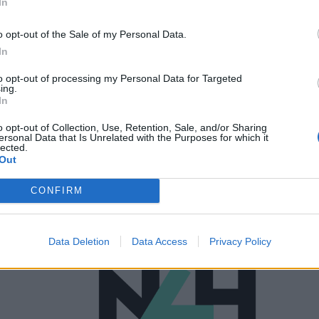
In
o opt-out of the Sale of my Personal Data.
In
ΠΟΛΙΤΙΚΉ ΥΓΕΊΑΣ
31/07/2023 - 21:27
to opt-out of processing my Personal Data for Targeted
Εκλογές Πανελληνίου Φαρμακευτικού
ing.
In
Συλλόγου: Αυτοδυναμία έβγαλε η
κάλπη για τον συνδυασμό του Απ.
o opt-out of Collection, Use, Retention, Sale, and/or Sharing
ersonal Data that Is Unrelated with the Purposes for which it
Βαλτά
lected.
Out
CONFIRM
Data Deletion
Data Access
Privacy Policy