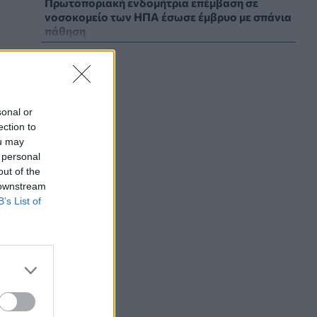
Πρωτοποριακή ενδομήτρια επέμβαση σε
νοσοκομείο των ΗΠΑ έσωσε έμβρυο με σπάνια
πάθηση
ΥΓΕΊΑ
06/08/2026 - 19:17
ΗΠΑ: Επιτροπή της Γερουσίας προτείνει
άσκηση διώξεων σε βάρος του Άντονι
Φάουτσι
sonal or
ection to
ΕΠΙΚΑΙΡΌΤΗΤΑ
06/08/2026 - 18:38
ou may
 personal
Διαβητική αμφιβληστροειδοπάθεια:
out of the
«Σιωπηλός» κίνδυνος για την όραση των
 downstream
ασθενών
B’s List of
HEALTH TALK
06/08/2026 - 17:34
Γιατί οι γιατροί διστάζουν να γράψουν
ορμονική θεραπεία για την εμμηνόπαυση
ΥΓΕΊΑ
06/08/2026 - 17:01
Γιαννάκος: Πρωτοφανής πίεση στο