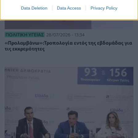
Data Deletion
Data Access
Privacy Policy
ΠΟΛΙΤΙΚΉ ΥΓΕΊΑΣ
28/07/2026 - 13:34
«Προλαμβάνω»:Τροπολογία εντός της εβδομάδας για
τις εκκρεμότητες