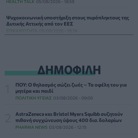
HEALTH TALK
05/08/2026 - 18:59
Ψυχοκοινωνική υποστήριξη στους πυρόπληκτους της
Δυτικής Αττικής από τον ΕΕΣ
ΕΠΙΚΑΙΡΌΤΗΤΑ
05/08/2026 - 18:34
Νέα μελέτη: Η μοναξιά και οι επιπτώσεις της στην
γενική υγεία σε σύγκριση με την κοινωνική
απομόνωση
ΔΗΜΟΦΙΛΗ
ΨΥΧΙΚΉ ΥΓΕΊΑ
05/08/2026 - 18:21
Χαλκιδική: Εντός ορίων τα αποτελέσματα από τις
ΠΟΥ: Ο θηλασμός σώζει ζωές – Τα οφέλη του για
πρώτες μικροβιολογικές αναλύσεις στο πόσιμο νερό
μητέρα και παιδί
ΕΠΙΚΑΙΡΌΤΗΤΑ
05/08/2026 - 17:39
ΠΟΛΙΤΙΚΉ ΥΓΕΊΑΣ
03/08/2026 - 09:00
Χαμηλά τα ποσοστά αποκλειστικού θηλασμού μέχρι
AstraZeneca και Bristol Myers Squibb συζητούν
τον 6ο μήνα στην Ελλάδα
πιθανή συγχώνευση ύψους 400 δισ. δολαρίων
ΥΓΕΊΑ
05/08/2026 - 17:14
PHARMA NEWS
03/08/2026 - 12:15