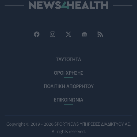
Προϊόντα για τα χείλη: Τα "τυφλά σημεία" στους
ελέγχους της ασφάλειας τους για την υγεία
ΟΜΟΡΦΙΆ
05/08/2026 - 14:00
Ποια σκευάσματα οδήγησαν στα κέρδη και ποια
«πλήγωσαν» τους φαρμακευτικούς κολοσσούς
PHARMA POLICY
05/08/2026 - 13:00
ΤΑΥΤΟΤΗΤΑ
Μέτρα προστασίας του πληθυσμού από τις
εκτεταμένες πυρκαγιές
ΟΡΟΙ ΧΡΗΣΗΣ
ΥΓΕΊΑ
05/08/2026 - 12:00
ΠΟΛΙΤΙΚΗ ΑΠΟΡΡΗΤΟΥ
Νέο εμφύτευμα για τον καρκίνο των ωοθηκών χορηγεί
θεραπεία και "κατασκοπεύει" τον όγκο
ΕΠΙΚΟΙΝΩΝΙΑ
ΥΓΕΊΑ
05/08/2026 - 11:00
Φάρμακο για τη στυτική δυσλειτουργία συνδέεται με
Copyright © 2019 - 2026 SPORTNEWS ΥΠΗΡΕΣΙΕΣ ΔΙΑΔΙΚΤΥΟΥ ΑΕ.
αυξημένο κίνδυνο γλαυκώματος
All rights reserved.
ΥΓΕΊΑ
05/08/2026 - 10:00