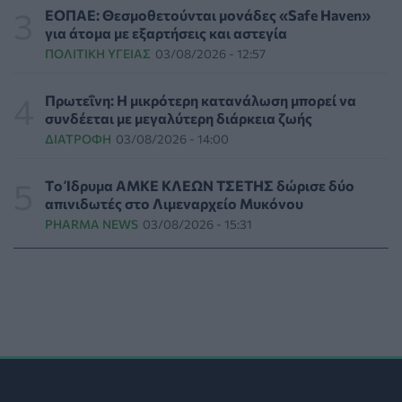
ΠΟΕΡΓΙ: Η πρόληψη δεν μπορεί να χρηματοδοτείται
ΕΟΠΑΕ: Θεσμοθετούνται μονάδες «Safe Haven»
από τους παρόχους μέσω clawback
για άτομα με εξαρτήσεις και αστεγία
ΠΟΛΙΤΙΚΉ ΥΓΕΊΑΣ
05/08/2026 - 16:46
ΠΟΛΙΤΙΚΉ ΥΓΕΊΑΣ
03/08/2026 - 12:57
Ο ΕΦΕΤ ανακάλεσε από τα ράφια καραμέλες-ζελέ
Πρωτεΐνη: Η μικρότερη κατανάλωση μπορεί να
ΕΠΙΚΑΙΡΌΤΗΤΑ
05/08/2026 - 16:28
συνδέεται με μεγαλύτερη διάρκεια ζωής
ΔΙΑΤΡΟΦΉ
03/08/2026 - 14:00
Κατέρρευσε κομμάτι της ψευδοροφής στα
ανακαινισμένα ΤΕΠ του Νοσοκομείου της Κορίνθου
Tο Ίδρυμα ΑΜΚΕ ΚΛΕΩΝ ΤΣΕΤΗΣ δώρισε δύο
ΠΟΛΙΤΙΚΉ ΥΓΕΊΑΣ
05/08/2026 - 16:16
απινιδωτές στο Λιμεναρχείο Μυκόνου
PHARMA NEWS
03/08/2026 - 15:31
Γιατί κοκκινίζουμε όταν ντρεπόμαστε; Οι ειδικοί
εξηγούν γιατί είναι ωφέλιμο
ΨΥΧΙΚΉ ΥΓΕΊΑ
05/08/2026 - 16:00
Καλοκαιρινές διακοπές: Γιατί ο ελεύθερος χρόνος
είναι απαραίτητος για την ψυχική υγεία των παιδιών
DIGITAL HEALTH
05/08/2026 - 15:00