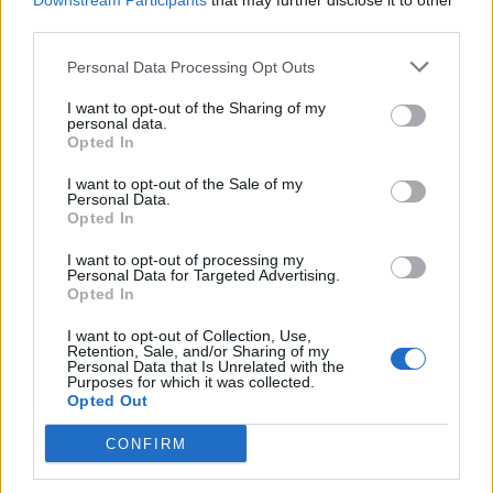
Downstream Participants
that may further disclose it to other
third parties.
Personal Data Processing Opt Outs
I want to opt-out of the Sharing of my
personal data.
Opted In
DIGITAL HEALTH
28/07/2026 - 17:51
ΠΟΜΕΠ: «Το εκπαιδευτικό πρόγραμμα
I want to opt-out of the Sale of my
ολοκληρώθηκε, λείπουν τα εργαλεία εφαρμογής»
Personal Data.
Opted In
I want to opt-out of processing my
Personal Data for Targeted Advertising.
Opted In
I want to opt-out of Collection, Use,
Retention, Sale, and/or Sharing of my
Personal Data that Is Unrelated with the
Purposes for which it was collected.
Opted Out
CONFIRM