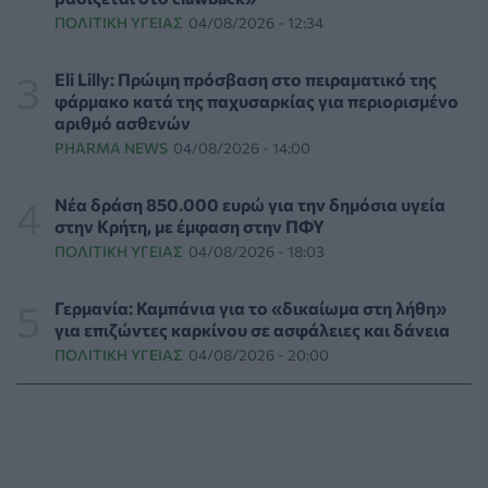
Γιαννάκος: Πρωτοφανής πίεση στο Νοσοκομείο
ΠΟΛΙΤΙΚΉ ΥΓΕΊΑΣ
04/08/2026 - 12:34
Ζακύνθου - Καταγγέλθηκαν οκτώ βιασμοί γυναικών
ΠΟΛΙΤΙΚΉ ΥΓΕΊΑΣ
06/08/2026 - 16:34
Eli Lilly: Πρώιμη πρόσβαση στο πειραματικό της
φάρμακο κατά της παχυσαρκίας για περιορισμένο
Έκτακτα μέτρα και στην Καστοριά κατά της διασποράς
αριθμό ασθενών
της ευλογιάς των προβάτων
PHARMA NEWS
04/08/2026 - 14:00
ΕΠΙΚΑΙΡΌΤΗΤΑ
06/08/2026 - 16:16
Νέα δράση 850.000 ευρώ για την δημόσια υγεία
Τα τρία SOS στη μέση ηλικία που εξασφαλίζουν 13
στην Κρήτη, με έμφαση στην ΠΦΥ
επιπλέον χρόνια χωρίς άνοια
ΠΟΛΙΤΙΚΉ ΥΓΕΊΑΣ
04/08/2026 - 18:03
ΥΓΕΊΑ
06/08/2026 - 16:00
Γερμανία: Καμπάνια για το «δικαίωμα στη λήθη»
Εθελοντές του ΕΕΣ διέσωσαν δεκάδες οικόσιτα και
για επιζώντες καρκίνου σε ασφάλειες και δάνεια
άγρια ζώα από τις φωτιές στη Δυτική Αττική
ΠΟΛΙΤΙΚΉ ΥΓΕΊΑΣ
04/08/2026 - 20:00
PET
06/08/2026 - 15:42
Βίντεο από την καμπάνια Raise Her Voice για την
έγκαιρη αναγνώριση της έμφυλης βίας με έμφαση στις
γυναίκες με αναπηρία
ΨΥΧΙΚΉ ΥΓΕΊΑ
06/08/2026 - 15:21