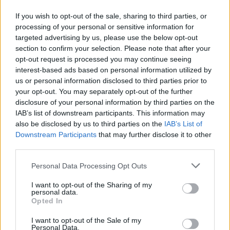
If you wish to opt-out of the sale, sharing to third parties, or
ΤΕΛΕΥΤΑΙΑ ΝΕΑ
processing of your personal or sensitive information for
targeted advertising by us, please use the below opt-out
section to confirm your selection. Please note that after your
opt-out request is processed you may continue seeing
Πέντε συμβουλές για καυτό αλλά και ασφαλές σεξ το
interest-based ads based on personal information utilized by
καλοκαίρι
us or personal information disclosed to third parties prior to
ΥΓΕΊΑ
06/08/2026 - 22:01
your opt-out. You may separately opt-out of the further
disclosure of your personal information by third parties on the
ΕΟΔΥ: Σε ύφεση κορονοϊός, γρίπη και RSV με μόλις
IAB’s list of downstream participants. This information may
επτά νέες εισαγωγές για κάθε ιό
also be disclosed by us to third parties on the
IAB’s List of
ΥΓΕΊΑ
06/08/2026 - 21:22
Downstream Participants
that may further disclose it to other
third parties.
Πανευρωπαϊκή έρευνα: Το 64% των Ελλήνων
Personal Data Processing Opt Outs
εργαζόμενων θα άλλαζε δουλειά για χάρη του
κατοικιδίου του
I want to opt-out of the Sharing of my
PET
06/08/2026 - 20:49
personal data.
Opted In
Επιδημία χολέρας με 239 κρούσματα και 13 νεκρούς
I want to opt-out of the Sale of my
Personal Data.
στο Τσαντ