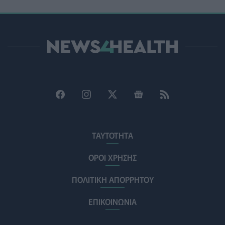
Τα κουνούπια τελικά έχουν πράγματι προτιμήσεις
στους ανθρώπους - Τι έδειξε έρευνα
ΥΓΕΊΑ
06/08/2026 - 15:00
Θεσσαλονίκη: Νέοι ψεκασμοί κατά των κουνουπιών
σε 120.000 στρέμματα ορυζώνων στις 10, 11 και 12
Αυγούστου
ΠΟΛΙΤΙΚΉ ΥΓΕΊΑΣ
06/08/2026 - 14:41
ΕΔΟΕΑΠ: Συστάσεις για τις επερχόμενες ζέστες -
ΤΑΥΤΟΤΗΤΑ
Πότε πρέπει να απευθυνθούμε στον γιατρό μας
ΥΓΕΊΑ
06/08/2026 - 14:17
ΟΡΟΙ ΧΡΗΣΗΣ
ΠΟΛΙΤΙΚΗ ΑΠΟΡΡΗΤΟΥ
Skin dysmorphia: Όταν η εμμονή με το «τέλειο» δέρμα
αποτελεί πρόβλημα ψυχικής υγείας
ΕΠΙΚΟΙΝΩΝΙΑ
ΨΥΧΙΚΉ ΥΓΕΊΑ
06/08/2026 - 14:00