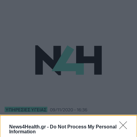
ΥΠΗΡΕΣΊΕΣ ΥΓΕΊΑΣ
09/11/2020 - 16:36
Lockdown: Βοήθεια στο σπίτι για ευπαθή άτομα
από το Δήμο Αλίμου
News4Health.gr -
Do Not Process My Personal
Information