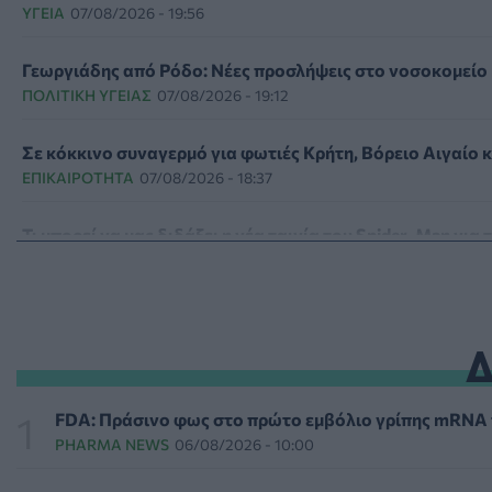
ΥΓΕΊΑ
07/08/2026 - 19:56
Γεωργιάδης από Ρόδο: Νέες προσλήψεις στο νοσοκομείο 
ΠΟΛΙΤΙΚΉ ΥΓΕΊΑΣ
07/08/2026 - 19:12
Σε κόκκινο συναγερμό για φωτιές Κρήτη, Βόρειο Αιγαίο 
ΕΠΙΚΑΙΡΌΤΗΤΑ
07/08/2026 - 18:37
Τι μπορεί να μας διδάξει η νέα ταινία του Spider-Man για
ΨΥΧΙΚΉ ΥΓΕΊΑ
07/08/2026 - 18:11
Επιπλέον πόροι 12,5 εκατ. ευρώ στις Περιφέρειες για τη
ΕΠΙΚΑΙΡΌΤΗΤΑ
07/08/2026 - 17:42
Συναγερμός στις ΗΠΑ για φονικό μύκητα που αντέχει κα
FDA: Πράσινο φως στο πρώτο εμβόλιο γρίπης mRNA τη
ΥΓΕΊΑ
07/08/2026 - 17:17
PHARMA NEWS
06/08/2026 - 10:00
Πέθανε στα 26 της η influencer Σίντνεϊ Τάουλ που μοιράστ