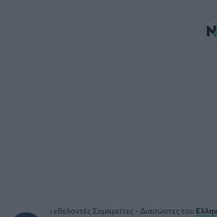
ι εθελοντές Σαμαρείτες - Διασώστες του
Ελλην