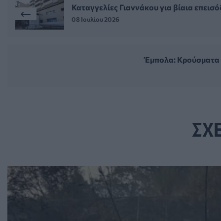
Καταγγελίες Γιαννάκου για βίαια επεισ
08 Ιουλίου 2026
Έμπολα: Κρούσματα κ
ΣΧ