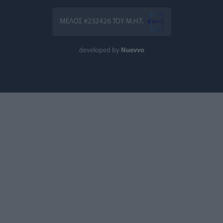
ΥΓΕΊΑ
07/08/2026 - 09:00
ΜΕΛΟΣ #232426 ΤΟΥ Μ.Η.Τ.
Πέντε συμβουλές για καυτό αλλά και ασφαλές σεξ το καλ
ΥΓΕΊΑ
06/08/2026 - 22:01
developed by
Nuevvo
ΕΟΔΥ: Σε ύφεση κορονοϊός, γρίπη και RSV με μόλις επτά ν
ΥΓΕΊΑ
06/08/2026 - 21:22
Πανευρωπαϊκή έρευνα: Το 64% των Ελλήνων εργαζόμενων 
PET
06/08/2026 - 20:49
Επιδημία χολέρας με 239 κρούσματα και 13 νεκρούς στο 
ΕΠΙΚΑΙΡΌΤΗΤΑ
06/08/2026 - 20:22
Πρωτοποριακή ενδομήτρια επέμβαση σε νοσοκομείο των
ΥΓΕΊΑ
06/08/2026 - 19:17
ΗΠΑ: Επιτροπή της Γερουσίας προτείνει άσκηση διώξεων