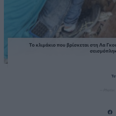
Το κλιμάκιο που βρίσκεται στη Λα Γκο
σεισμόπληκ
Τε
— Photo: