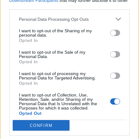
Downstream Participants
that may further disclose it to other
third parties.
ΥΓΕΊΑ
07/08/2026 - 11:57
Personal Data Processing Opt Outs
Βασιλακόπουλος για ιό Δυτικού Νείλου: Στο
«κόκκινο» η Αττική – Τι πρέπει να προσέχουν οι
I want to opt-out of the Sharing of my
personal data.
παραθεριστές
Opted In
I want to opt-out of the Sale of my
Personal Data.
Opted In
I want to opt-out of processing my
Personal Data for Targeted Advertising.
Opted In
I want to opt-out of Collection, Use,
Retention, Sale, and/or Sharing of my
Personal Data that Is Unrelated with the
Purposes for which it was collected.
Opted Out
CONFIRM