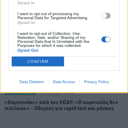
Opted In
I want to opt-out of processing my
Personal Data for Targeted Advertising.
Opted In
I want to opt-out of Collection, Use,
Retention, Sale, and/or Sharing of my
Personal Data that Is Unrelated with the
Purposes for which it was collected.
Opted Out
CONFIRM
Data Deletion
Data Access
Privacy Policy
ΕΠΙΚΑΙΡΌΤΗΤΑ
10/05/2023 - 14:14
«Καμπανάκι» από τον ΕΟΔΥ: «Ο κορονοϊός δεν
τελείωσε» - Οδηγίες για rapid test και μάσκες