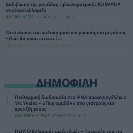
Εκδήλωση της μονάδας τηλεψυχιατρικής ΚΛΙΜΑΚΑ
στο Καστελλόριζο
ΨΥΧΙΚΉ ΥΓΕΊΑ
05/08/2026 - 00:06
Οι κίνδυνοι του καλοκαιριού για μικρούς και μεγάλους
- Πώς θα προστατευτείτε
HEALTH TALK
04/08/2026 - 21:06
Γερμανία: Καμπάνια για το «δικαίωμα στη λήθη» για
επιζώντες καρκίνου σε ασφάλειες και δάνεια
ΠΟΛΙΤΙΚΉ ΥΓΕΊΑΣ
04/08/2026 - 20:00
ΔΗΜΟΦΙΛΗ
Ζέστη και πόνος: Πώς οι υψηλές θερμοκρασίες
επιβαρύνουν το σώμα και αυξάνουν τη σωματική
Πειθαρχική διαδικασία στο ΨΝΑ προαναγγέλλει ο
δυσφορία
Υπ. Υγείας – «Πυρ ομαδόν» από γιατρούς και
ΥΓΕΊΑ
04/08/2026 - 19:00
εργαζόμενους
ΠΟΛΙΤΙΚΉ ΥΓΕΊΑΣ
02/08/2026 - 12:31
Νέα δράση 850.000 ευρώ για την δημόσια υγεία στην
Κρήτη, με έμφαση στην ΠΦΥ
ΠΟΥ: Ο θηλασμός σώζει ζωές – Τα οφέλη του για