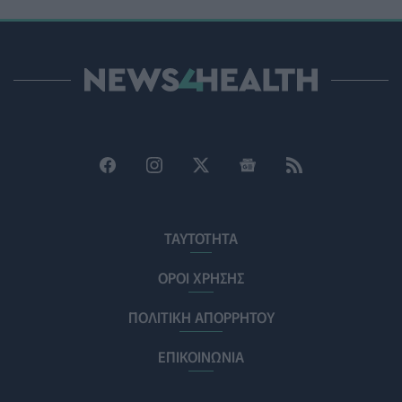
Eli Lilly: Πρώιμη πρόσβαση στο πειραματικό της
φάρμακο κατά της παχυσαρκίας για περιορισμένο
αριθμό ασθενών
PHARMA NEWS
04/08/2026 - 14:00
Κυκλοσπορίαση: Με υποκείμενα νοσήματα οι δύο
πρώτοι νεκροί στις ΗΠΑ - 17.000 κρούσματα
ΕΠΙΚΑΙΡΌΤΗΤΑ
04/08/2026 - 13:35
Βίντεο με 10 σημαντικές οδηγίες του ΕΕΣ για την
προστασία μετά από πυρκαγιά
ΤΑΥΤΟΤΗΤΑ
ΥΓΕΊΑ
04/08/2026 - 13:19
ΟΡΟΙ ΧΡΗΣΗΣ
Εξώδικα της ΠΟΕΡΓΙ σε ΗΔΙΚΑ, ΕΟΠΥΥ: «Δεν μπορεί η
προστασία της δημόσιας δαπάνης να βασίζεται στο
ΠΟΛΙΤΙΚΗ ΑΠΟΡΡΗΤΟΥ
clawback»
ΠΟΛΙΤΙΚΉ ΥΓΕΊΑΣ
04/08/2026 - 12:34
ΕΠΙΚΟΙΝΩΝΙΑ
Πόνος στο πόδι: Πότε πρέπει να επισκεφθούμε τον