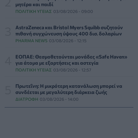
ΠΟΛΙΤΙΚΉ ΥΓΕΊΑΣ
04/08/2026 - 18:03
μητέρα και παιδί
ΠΟΛΙΤΙΚΉ ΥΓΕΊΑΣ
03/08/2026 - 09:00
Πυρκαγιές: Οδηγίες για ασφαλή καθαρισμό των
κατοικιών
AstraZeneca και Bristol Myers Squibb συζητούν
ΥΓΕΊΑ
04/08/2026 - 17:43
πιθανή συγχώνευση ύψους 400 δισ. δολαρίων
PHARMA NEWS
03/08/2026 - 12:15
Ειδικός ζητά επανεξέταση του φάσματος του
αυτισμού: «Έχει γίνει υπερβολικά ευρύ»
ΕΟΠΑΕ: Θεσμοθετούνται μονάδες «Safe Haven»
ΥΓΕΊΑ
04/08/2026 - 17:00
για άτομα με εξαρτήσεις και αστεγία
ΠΟΛΙΤΙΚΉ ΥΓΕΊΑΣ
03/08/2026 - 12:57
"Δεν αλλάζει ο άνθρωπος!" - Κι όμως αλλάζει! Τι
έδειξε νέα έρευνα
Πρωτεΐνη: Η μικρότερη κατανάλωση μπορεί να
ΨΥΧΙΚΉ ΥΓΕΊΑ
04/08/2026 - 16:00
συνδέεται με μεγαλύτερη διάρκεια ζωής
ΔΙΑΤΡΟΦΉ
03/08/2026 - 14:00
ΠΟΥ: Ενθαρρυντικά αποτελέσματα από τις δοκιμές
θεραπειών για το σπάνιο στέλεχος Έμπολα στο
Κονγκό
ΥΓΕΊΑ
04/08/2026 - 15:00