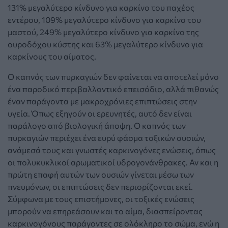
131% μεγαλύτερο κίνδυνο για καρκίνο του παχέος
εντέρου, 109% μεγαλύτερο κίνδυνο για καρκίνο του
μαστού, 249% μεγαλύτερο κίνδυνο για καρκίνο της
ουροδόχου κύστης και 63% μεγαλύτερο κίνδυνο για
καρκίνους του αίματος.
Ο καπνός των πυρκαγιών δεν φαίνεται να αποτελεί μόνο
ένα παροδικό περιβαλλοντικό επεισόδιο, αλλά πιθανώς
έναν παράγοντα με μακροχρόνιες επιπτώσεις στην
υγεία. Όπως εξηγούν οι ερευνητές, αυτό δεν είναι
παράλογο από βιολογική άποψη. Ο καπνός των
πυρκαγιών περιέχει ένα ευρύ φάσμα τοξικών ουσιών,
ανάμεσά τους και γνωστές καρκινογόνες ενώσεις, όπως
οι πολυκυκλικοί αρωματικοί υδρογονάνθρακες. Αν και η
πρώτη επαφή αυτών των ουσιών γίνεται μέσω των
πνευμόνων, οι επιπτώσεις δεν περιορίζονται εκεί.
Σύμφωνα με τους επιστήμονες, οι τοξικές ενώσεις
μπορούν να επηρεάσουν και το αίμα, διασπείροντας
καρκινογόνους παράγοντες σε ολόκληρο το σώμα, ενώ η