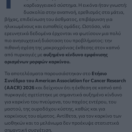
καρδιαγγειακό σύστημα. Η εικόνα ήταν γνωστή:
δυσκολία στην αναπνοή, ερεθισμός στα μάτια,
βήχας, επιδείνωση του άσθματος, επιβάρυνση για
ηλικιωμένους και ευπαθείς ομάδες. Ωστόσο, νέα
ερευνητικά δεδομένα έρχονται να φωτίσουν μια πολύ
πιο ανησυχητική διάσταση του προβλήματος: την
πιθανή σχέση της μακροχρόνιας έκθεσης στον καπνό
από πυρκαγιές με
αυξημένο κίνδυνο εμφάνισης
ορισμένων μορφών καρκίνου.
Τα αποτελέσματα παρουσιάστηκαν στο
Ετήσιο
Συνέδριο του American Association for Cancer Research
(AACR) 2026
και δείχνουν ότι η έκθεση σε καπνό από
πυρκαγιές σχετίστηκε με σημαντικά αυξημένο κίνδυνο
για καρκίνο του πνεύμονα, του παχέος εντέρου, του
μαστού, της ουροδόχου κύστης, καθώς και για
καρκίνους του αίματος. Αντίθετα, για τον καρκίνο των
ωοθηκών και το μελάνωμα δεν προέκυψε στατιστικά
σημαντική συσχέτιση.