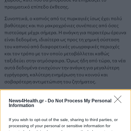
πραγματικό επίπεδο έκθεσης.
Συνοπτικά, ο καπνός από τις πυρκαγιές ίσως έχει πολύ
βαθύτερες και πιο μακροχρόνιες συνέπειες από όσες
πιστεύαμε μέχρι σήμερα. Η ανάγκη για περαιτέρω έρευνα
είναι δεδομένη, ιδιαίτερα ως προς τη χημική σύσταση
του καπνού από διαφορετικές γεωγραφικές περιοχές
και τον τρόπο με τον οποίο μεταβάλλεται καθώς
ταξιδεύει στην ατμόσφαιρα. Όμως ήδη από τώρα, τα νέα
αυτά δεδομένα ενισχύουν την ανάγκη για μεγαλύτερη
εγρήγορση, καλύτερη ενημέρωση του κοινού και
σοβαρότερη αντιμετώπιση του ζητήματος.
News4Health.gr -
Do Not Process My Personal
Information
If you wish to opt-out of the sale, sharing to third parties, or
processing of your personal or sensitive information for