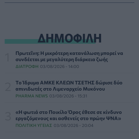
Ιός Δυτικού Νείλου: 23 νέα κρούσματα μέσα σε μία
εβδομάδα, έξι θάνατοι
ΕΠΙΚΑΙΡΌΤΗΤΑ
06/08/2026 - 09:00
ΔΗΜΟΦΙΛΗ
Μεγαλώνει πραγματικά η μυωπία μετά την
ενηλικίωση; - Τι δείχνουν νέες μελέτες
HEALTH TALK
06/08/2026 - 08:19
Πρωτεΐνη: Η μικρότερη κατανάλωση μπορεί να
συνδέεται με μεγαλύτερη διάρκεια ζωής
ΔΙΑΤΡΟΦΉ
03/08/2026 - 14:00
Στον σταθμό φιλοξενίας πυρόπληκτων ζώων στα
Μέγαρα ο Νίκος Ανδρουλάκης
ΕΠΙΚΑΙΡΌΤΗΤΑ
06/08/2026 - 03:46
Tο Ίδρυμα ΑΜΚΕ ΚΛΕΩΝ ΤΣΕΤΗΣ δώρισε δύο
απινιδωτές στο Λιμεναρχείο Μυκόνου
PHARMA NEWS
03/08/2026 - 15:31
Το Πανεπιστήμιο Keele υπέβαλε φάκελο προπτυχιακού
προγράμματος Ιατρικής
ΕΠΙΚΑΙΡΌΤΗΤΑ
06/08/2026 - 00:04
«Η φωτιά στο Ποικίλο Όρος έθεσε σε κίνδυνο
εργαζόμενους και ασθενείς στο πρώην ΨΝΑ»
ΠΟΛΙΤΙΚΉ ΥΓΕΊΑΣ
03/08/2026 - 20:04
Binge-Watching και φαγητό: Τα επιστημονικά
δεδομένα αποκαλύπτουν πολλά για την ψυχική υγεία