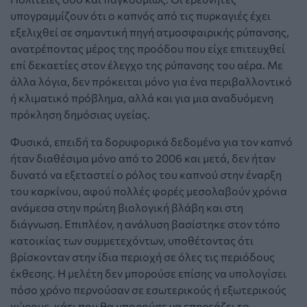
υπογραμμίζουν ότι ο καπνός από τις πυρκαγιές έχει
εξελιχθεί σε σημαντική πηγή ατμοσφαιρικής ρύπανσης,
ανατρέποντας μέρος της προόδου που είχε επιτευχθεί
επί δεκαετίες στον έλεγχο της ρύπανσης του αέρα. Με
άλλα λόγια, δεν πρόκειται μόνο για ένα περιβαλλοντικό
ή κλιματικό πρόβλημα, αλλά και για μια αναδυόμενη
πρόκληση δημόσιας υγείας.
Φυσικά, επειδή τα δορυφορικά δεδομένα για τον καπνό
ήταν διαθέσιμα μόνο από το 2006 και μετά, δεν ήταν
δυνατό να εξεταστεί ο ρόλος του καπνού στην έναρξη
του καρκίνου, αφού πολλές φορές μεσολαβούν χρόνια
ανάμεσα στην πρώτη βιολογική βλάβη και στη
διάγνωση. Επιπλέον, η ανάλυση βασίστηκε στον τόπο
κατοικίας των συμμετεχόντων, υποθέτοντας ότι
βρίσκονταν στην ίδια περιοχή σε όλες τις περιόδους
έκθεσης. Η μελέτη δεν μπορούσε επίσης να υπολογίσει
πόσο χρόνο περνούσαν σε εσωτερικούς ή εξωτερικούς
χώρους, κάτι που θα μπορούσε να επηρεάζει το