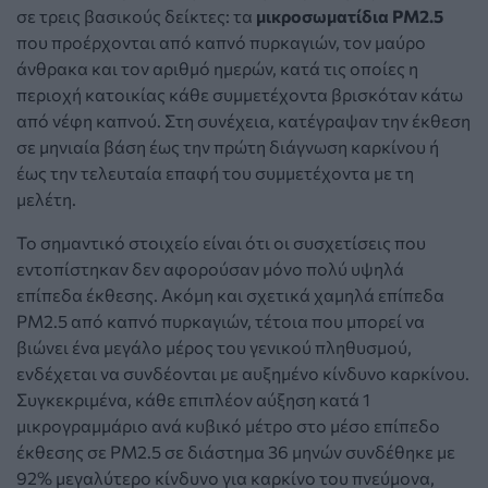
σε τρεις βασικούς δείκτες: τα
μικροσωματίδια PM2.5
που προέρχονται από καπνό πυρκαγιών, τον μαύρο
άνθρακα και τον αριθμό ημερών, κατά τις οποίες η
περιοχή κατοικίας κάθε συμμετέχοντα βρισκόταν κάτω
από νέφη καπνού. Στη συνέχεια, κατέγραψαν την έκθεση
σε μηνιαία βάση έως την πρώτη διάγνωση καρκίνου ή
έως την τελευταία επαφή του συμμετέχοντα με τη
μελέτη.
Το σημαντικό στοιχείο είναι ότι οι συσχετίσεις που
εντοπίστηκαν δεν αφορούσαν μόνο πολύ υψηλά
επίπεδα έκθεσης. Ακόμη και σχετικά χαμηλά επίπεδα
PM2.5 από καπνό πυρκαγιών, τέτοια που μπορεί να
βιώνει ένα μεγάλο μέρος του γενικού πληθυσμού,
ενδέχεται να συνδέονται με αυξημένο κίνδυνο καρκίνου.
Συγκεκριμένα, κάθε επιπλέον αύξηση κατά 1
μικρογραμμάριο ανά κυβικό μέτρο στο μέσο επίπεδο
έκθεσης σε PM2.5 σε διάστημα 36 μηνών συνδέθηκε με
92% μεγαλύτερο κίνδυνο για καρκίνο του πνεύμονα,