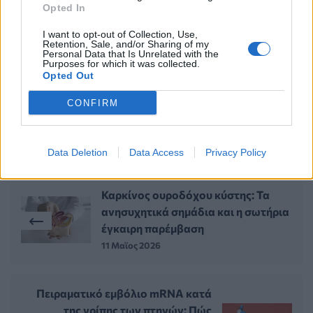
Opted In
I want to opt-out of Collection, Use,
ΠΥΡΚΑΓΙΕΣ
ΚΑΡΚΙΝΟΣ
ΕΚΠΑ
Retention, Sale, and/or Sharing of my
Personal Data that Is Unrelated with the
Purposes for which it was collected.
Opted Out
CONFIRM
ΠΕΡΙΣΣΟΤΕΡΑ ΣΤΗΝ ΙΔΙΑ ΚΑΤΗΓΟΡΙΑ
Data Deletion
Data Access
Privacy Policy
Καρκίνος ουροδόχου κύστης: Τα
ανησυχητικά σημάδια και η σωτήρια
έγκαιρη παρέμβαση
11 Μαϊος 2026
Πειραματικό εμβόλιο mRNA κατά
της γρίπης των πτηνών: Πώς