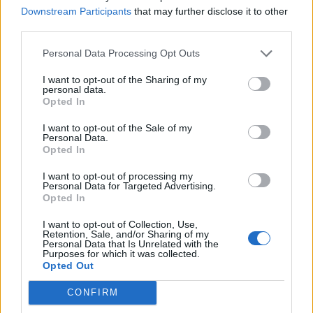
Downstream Participants
that may further disclose it to other
third parties.
Personal Data Processing Opt Outs
I want to opt-out of the Sharing of my
ΥΓΕΊΑ
07/08/2026 - 09:00
personal data.
Opted In
Αποστολή e-mail από το Υπουργείο Υγείας για
ασφαλή κολύμβηση
I want to opt-out of the Sale of my
Personal Data.
Opted In
I want to opt-out of processing my
Personal Data for Targeted Advertising.
Opted In
I want to opt-out of Collection, Use,
Retention, Sale, and/or Sharing of my
Personal Data that Is Unrelated with the
Purposes for which it was collected.
Opted Out
CONFIRM