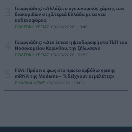
ΥΓΕΊΑ
07/08/2026 - 17:17
Γεωργιάδης: «Αλλάζει ο υγειονομικός χάρτης των
διακομιδών στη Στερεά Ελλάδα με τα νέα
Πέθανε στα 26 της η influencer Σίντνεϊ Τάουλ που
ασθενοφόρα»
μοιράστηκε επί τρία χρόνια τη μάχη της με σπάνιο
ΠΟΛΙΤΙΚΉ ΥΓΕΊΑΣ
05/08/2026 - 19:49
καρκίνο
ΕΠΙΚΑΙΡΌΤΗΤΑ
07/08/2026 - 16:41
Γεωργιάδης: «Δεν έπεσε η ψευδοροφή στα ΤΕΠ του
Νοσοκομείου Κορίνθου, την ξήλωσαν»
Απώλεια βάρους: Οι τρεις παράγοντες που κρίνουν το
ΠΟΛΙΤΙΚΉ ΥΓΕΊΑΣ
05/08/2026 - 21:53
αποτέλεσμα σύμφωνα με ειδικό στην παχυσαρκία
ΔΙΑΤΡΟΦΉ
07/08/2026 - 16:16
FDA: Πράσινο φως στο πρώτο εμβόλιο γρίπης
mRNA της Moderna – Τι δείχνουν οι μελέτες»
Ο ΙΣΑ συνιστά τη λήψη σχολαστικών μέτρων ατομικής
PHARMA NEWS
06/08/2026 - 10:00
προστασίας από τον ιό του Δυτικού Νείλου
ΥΓΕΊΑ
07/08/2026 - 15:42
Ο Δήμος Μετεώρων επενδύει στην πρωτοβάθμια
φροντίδα υγείας και την πρόληψη
ΠΟΛΙΤΙΚΉ ΥΓΕΊΑΣ
07/08/2026 - 15:24