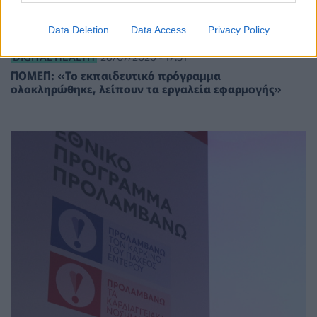
Data Deletion
Data Access
Privacy Policy
DIGITAL HEALTH
28/07/2026 - 17:51
ΠΟΜΕΠ: «Το εκπαιδευτικό πρόγραμμα
ολοκληρώθηκε, λείπουν τα εργαλεία εφαρμογής»