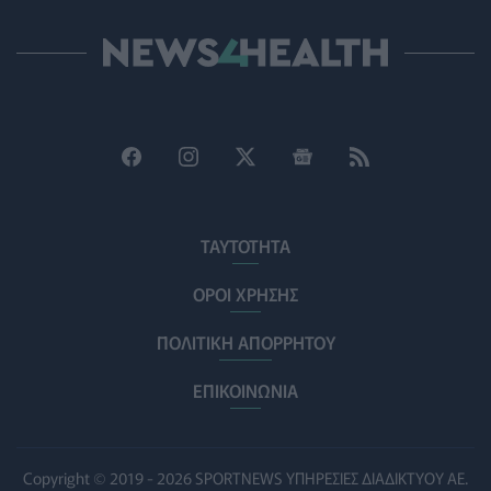
Και οι μαϊμούδες έχουν κατοικίδια! Οι επιστήμονες
ρίχνουν φως στις "φιλίες" μεταξύ διαφορετικών ειδών
PET
07/08/2026 - 15:02
Η ΕΙΝΑΠ καταγγέλλει την αιφνιδιαστική ένταξη του
Σισμανογλείου στις πρωινές εφημερίες της Αττικής
ΠΟΛΙΤΙΚΉ ΥΓΕΊΑΣ
07/08/2026 - 14:39
Ηλεκτρικά πατίνια: 3,5 φορές μεγαλύτερος ο κίνδυνος
σοβαρής εγκεφαλικής κάκωσης
ΤΑΥΤΟΤΗΤΑ
ΥΓΕΊΑ
07/08/2026 - 14:00
ΟΡΟΙ ΧΡΗΣΗΣ
ΗΠΑ: Μεγάλη τράπεζα επενδύει 250 εκατ. δολάρια
ΠΟΛΙΤΙΚΗ ΑΠΟΡΡΗΤΟΥ
τον χρόνο για φάρμακα GLP-1 στους εργαζομένους
ΥΠΗΡΕΣΊΕΣ ΥΓΕΊΑΣ
07/08/2026 - 13:00
ΕΠΙΚΟΙΝΩΝΙΑ
Βασιλακόπουλος για ιό Δυτικού Νείλου: Στο
«κόκκινο» η Αττική – Τι πρέπει να προσέχουν οι
παραθεριστές
Copyright © 2019 - 2026 SPORTNEWS ΥΠΗΡΕΣΙΕΣ ΔΙΑΔΙΚΤΥΟΥ ΑΕ.