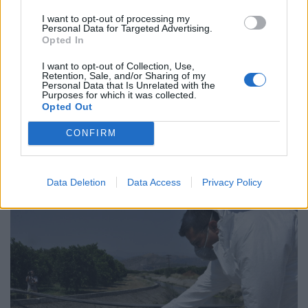
I want to opt-out of processing my
Personal Data for Targeted Advertising.
Opted In
I want to opt-out of Collection, Use,
Retention, Sale, and/or Sharing of my
Personal Data that Is Unrelated with the
Purposes for which it was collected.
Opted Out
CONFIRM
ΥΓΕΊΑ
07/08/2026 - 10:30
ΛΔ Κονγκό: Πάνω από 4.000 τα επιβεβαιωμένα
κρούσματα Έμπολα
Data Deletion
Data Access
Privacy Policy