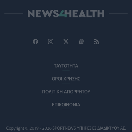
Και οι μαϊμούδες έχουν κατοικίδια! Οι επιστήμονες
ρίχνουν φως στις "φιλίες" μεταξύ διαφορετικών ειδών
PET
07/08/2026 - 15:02
Η ΕΙΝΑΠ καταγγέλλει την αιφνιδιαστική ένταξη του
Σισμανογλείου στις πρωινές εφημερίες της Αττικής
ΠΟΛΙΤΙΚΉ ΥΓΕΊΑΣ
07/08/2026 - 14:39
ΤΑΥΤΟΤΗΤΑ
Ηλεκτρικά πατίνια: 3,5 φορές μεγαλύτερος ο κίνδυνος
σοβαρής εγκεφαλικής κάκωσης
ΟΡΟΙ ΧΡΗΣΗΣ
ΥΓΕΊΑ
07/08/2026 - 14:00
ΠΟΛΙΤΙΚΗ ΑΠΟΡΡΗΤΟΥ
ΗΠΑ: Μεγάλη τράπεζα επενδύει 250 εκατ. δολάρια
τον χρόνο για φάρμακα GLP-1 στους εργαζομένους
ΕΠΙΚΟΙΝΩΝΙΑ
ΥΠΗΡΕΣΊΕΣ ΥΓΕΊΑΣ
07/08/2026 - 13:00
Βασιλακόπουλος για ιό Δυτικού Νείλου: Στο
Copyright © 2019 - 2026 SPORTNEWS ΥΠΗΡΕΣΙΕΣ ΔΙΑΔΙΚΤΥΟΥ ΑΕ.
«κόκκινο» η Αττική – Τι πρέπει να προσέχουν οι