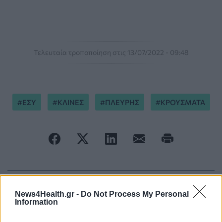
Τελευταία τροποποίηση στις 13/07/2022 - 09:48
ΕΣΥ
ΚΛΙΝΕΣ
ΠΛΕΥΡΗΣ
ΚΡΟΥΣΜΑΤΑ
ΠΕΡΙΣΣΟΤΕΡΑ ΣΤΗΝ ΙΔΙΑ ΚΑΤΗΓΟΡΙΑ
News4Health.gr -
Do Not Process My Personal
Information
Πλεύρης: Γιατί η πίεση στο Σύστημα