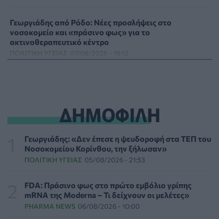
Γεωργιάδης από Ρόδο: Νέες προσλήψεις στο
νοσοκομείο και «πράσινο φως» για το
ακτινοθεραπευτικό κέντρο
ΠΟΛΙΤΙΚΉ ΥΓΕΊΑΣ
07/08/2026 - 19:12
Σε κόκκινο συναγερμό για φωτιές Κρήτη, Βόρειο
Αιγαίο και Αττική το Σάββατο 8 Αυγούστου
ΕΠΙΚΑΙΡΌΤΗΤΑ
07/08/2026 - 18:37
ΔΗΜΟΦΙΛΗ
Τι μπορεί να μας διδάξει η νέα ταινία του Spider-Man
για την απώλεια και το πένθος
Γεωργιάδης: «Δεν έπεσε η ψευδοροφή στα ΤΕΠ του
ΨΥΧΙΚΉ ΥΓΕΊΑ
07/08/2026 - 18:11
Νοσοκομείου Κορίνθου, την ξήλωσαν»
ΠΟΛΙΤΙΚΉ ΥΓΕΊΑΣ
05/08/2026 - 21:53
Επιπλέον πόροι 12,5 εκατ. ευρώ στις Περιφέρειες για
την ενίσχυση της βιοασφάλειας από το ΥΠΑΑΤ
FDA: Πράσινο φως στο πρώτο εμβόλιο γρίπης
ΕΠΙΚΑΙΡΌΤΗΤΑ
07/08/2026 - 17:42
mRNA της Moderna – Τι δείχνουν οι μελέτες»
PHARMA NEWS
06/08/2026 - 10:00
Συναγερμός στις ΗΠΑ για φονικό μύκητα που αντέχει