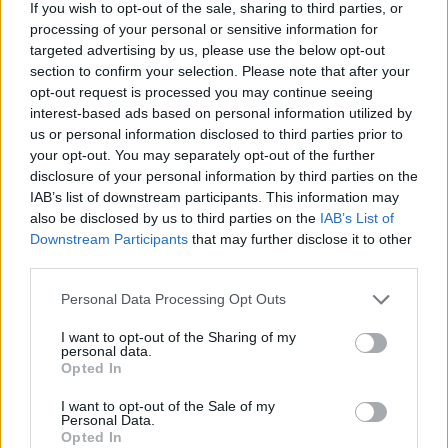
Υγείας δεν οφείλεται μόνο στα
If you wish to opt-out of the sale, sharing to third parties, or
processing of your personal or sensitive information for
COVID περιστατικά
targeted advertising by us, please use the below opt-out
12 Ιουλίου 2022
section to confirm your selection. Please note that after your
opt-out request is processed you may continue seeing
interest-based ads based on personal information utilized by
Εντοπίστηκε νέα υποπαραλλαγή της
us or personal information disclosed to third parties prior to
Όμικρον: Και το όνομα αυτής
your opt-out. You may separately opt-out of the further
BA.2.75 με ψευδώνυμο
disclosure of your personal information by third parties on the
«Κένταυρος»
IAB’s list of downstream participants. This information may
also be disclosed by us to third parties on the
IAB’s List of
13 Ιουλίου 2022
Downstream Participants
that may further disclose it to other
third parties.
Personal Data Processing Opt Outs
ΣΧΕΤΙΚΑ ΑΡΘΡΑ
I want to opt-out of the Sharing of my
personal data.
Opted In
I want to opt-out of the Sale of my
Personal Data.
Opted In